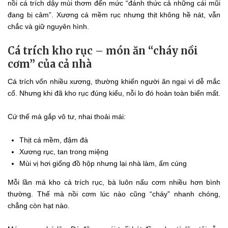
nồi cá trích dậy mùi thơm đến mức “đánh thức cả những cái mũi
đang bị cảm”. Xương cá mềm rục nhưng thịt không hề nát, vẫn
chắc và giữ nguyên hình.
Cá trích kho rục – món ăn “cháy nồi
cơm” của cả nhà
Cá trích vốn nhiều xương, thường khiến người ăn ngại vì dễ mắc
cổ. Nhưng khi đã kho rục đúng kiểu, nỗi lo đó hoàn toàn biến mất.
Cứ thế mà gắp vô tư, nhai thoải mái:
Thịt cá mềm, đậm đà
Xương rục, tan trong miệng
Mùi vị hơi giống đồ hộp nhưng lại nhà làm, ấm cúng
Mỗi lần má kho cá trích rục, bà luôn nấu cơm nhiều hơn bình
thường. Thế mà nồi cơm lúc nào cũng “cháy” nhanh chóng,
chẳng còn hạt nào.