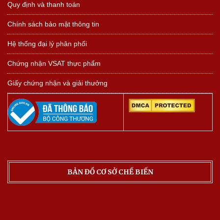
Quy định và thanh toán
Chính sách bảo mật thông tin
Hệ thống đại lý phân phối
Chứng nhận VSAT thực phẩm
Giấy chứng nhận và giải thưởng
BẢN ĐỒ CƠ SỞ CHẾ BIẾN