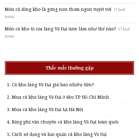
Món cá đồng kho lá gừng non thơm ngon tuyệt vời
(7 lượt
xem)
Món cá kho tộ của làng Vũ Đại được làm như thế nào?
(7 lượt
xem)
Thắc mắc thường gặp
Cá kho làng Vũ Đại giá bao nhiêu tiền?
Mua cá kho làng Vũ Đại ở đâu TP Hồ Chí Minh
Mua cá kho làng Vũ Đại tại Hà Nội
Bảng phí vận chuyển cá kho làng Vũ Đại toàn quốc
Cách sử dụng và bảo quản cá kho làng Vũ Đại