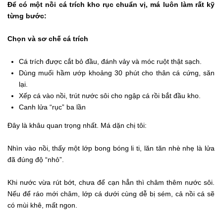
Để có một nồi cá trích kho rục chuẩn vị, má luôn làm rất kỹ
từng bước:
Chọn và sơ chế cá trích
Cá trích được cắt bỏ đầu, đánh vảy và móc ruột thật sạch.
Dùng muối hầm ướp khoảng 30 phút cho thân cá cứng, săn
lại.
Xếp cá vào nồi, trút nước sôi cho ngập cá rồi bắt đầu kho.
Canh lửa “rục” ba lần
Đây là khâu quan trọng nhất. Má dặn chị tôi:
Nhìn vào nồi, thấy một lớp bong bóng li ti, lăn tăn nhè nhẹ là lửa
đã đúng độ “nhỏ”.
Khi nước vừa rút bớt, chưa để cạn hẳn thì châm thêm nước sôi.
Nếu để ráo mới châm, lớp cá dưới cùng dễ bị sém, cả nồi cá sẽ
có mùi khê, mất ngon.