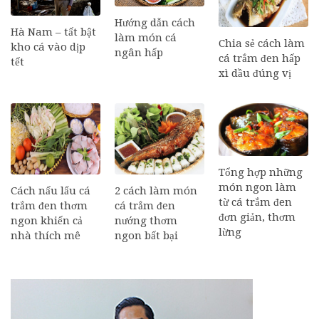
Hướng dẫn cách
Hà Nam – tất bật
làm món cá
Chia sẻ cách làm
kho cá vào dịp
ngân hấp
cá trắm đen hấp
tết
xì dầu đúng vị
Tổng hợp những
món ngon làm
Cách nấu lẩu cá
2 cách làm món
từ cá trắm đen
trắm đen thơm
cá trắm đen
đơn giản, thơm
ngon khiến cả
nướng thơm
lừng
nhà thích mê
ngon bất bại