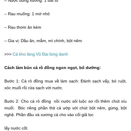
– Nước dùng xương: 1 bát tô
– Rau muống: 1 mớ nhỏ
– Rau thơm ăn kèm
– Gia vị: Dầu ăn, mắm, mì chính, bột nêm.
>>>
Cá kho làng Vũ Đại lừng danh
Cách làm bún cá rô đồng ngon ngọt, bổ dưỡng:
Bước 1: Cá rô đồng mua về làm sạch: Đánh sạch vẩy, bỏ ruột,
xóc muối rồi rửa sạch với nước.
Bước 2: Cho cá rô đồng nồi nước sôi luộc sơ rồi thêm chút xíu
muối. Bóc riêng phần thịt cá ướp với chút bột nêm, gừng, bột
nghệ. Phần đầu và xương cá cho vào cối giã lọc
lấy nước cốt.