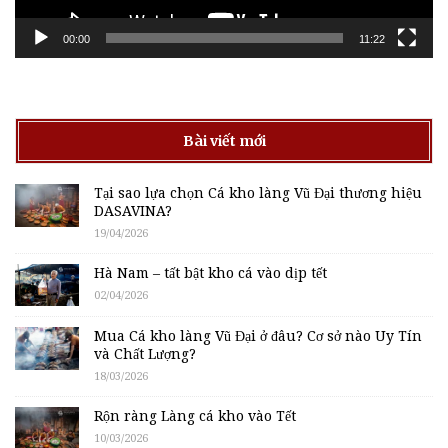
00:00
11:22
Bài viết mới
Tại sao lựa chọn Cá kho làng Vũ Đại thương hiệu
DASAVINA?
19/04/2026
Hà Nam – tất bật kho cá vào dịp tết
02/04/2026
Mua Cá kho làng Vũ Đại ở đâu? Cơ sở nào Uy Tín
và Chất Lượng?
18/03/2026
Rộn ràng Làng cá kho vào Tết
10/03/2026