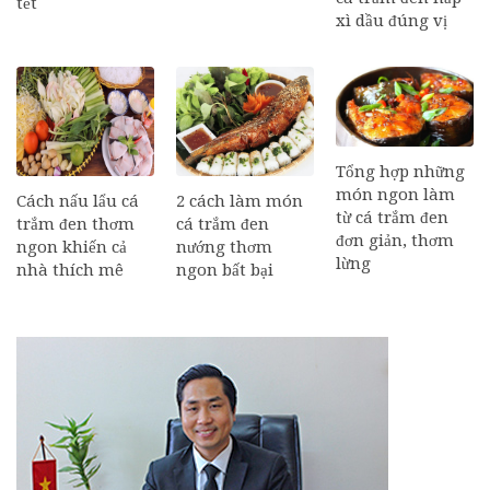
tết
xì dầu đúng vị
Tổng hợp những
món ngon làm
Cách nấu lẩu cá
2 cách làm món
từ cá trắm đen
trắm đen thơm
cá trắm đen
đơn giản, thơm
ngon khiến cả
nướng thơm
lừng
nhà thích mê
ngon bất bại