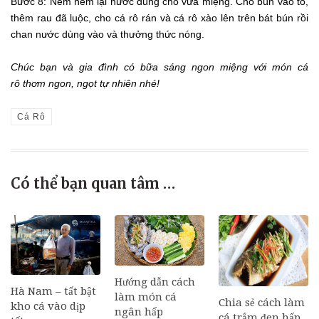
Bước 8: Nêm nếm lại nước dùng cho vừa miệng. Cho bún vào tô,
thêm rau đã luộc, cho cá rô rán và cá rô xào lên trên bát bún rồi
chan nước dùng vào và thưởng thức nóng.
Chúc bạn và gia đình có bữa sáng ngon miệng với món cá
rô thơm ngon, ngọt tự nhiên nhé!
Cá Rô
Có thể bạn quan tâm …
Hướng dẫn cách
Hà Nam – tất bật
làm món cá
Chia sẻ cách làm
kho cá vào dịp
ngân hấp
cá trắm đen hấp