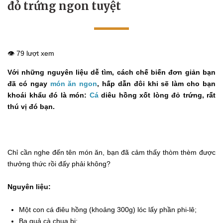
đỏ trứng ngon tuyệt
👁️ 79 lượt xem
Với những nguyên liệu dễ tìm, cách chế biến đơn giản bạn
đã có ngay
món ăn ngon
, hấp dẫn đôi khi sẽ làm cho bạn
khoái khẩu đó là món:
Cá
diêu hồng xốt lòng đỏ trứng, rất
thú vị đó bạn.
Chỉ cần nghe đến tên món ăn, bạn đã cảm thấy thòm thèm được
thưởng thức rồi đấy phải không?
Nguyên liệu:
Một con cá điêu hồng (khoảng 300g) lóc lấy phần phi-lê;
Ba quả cà chua bi;