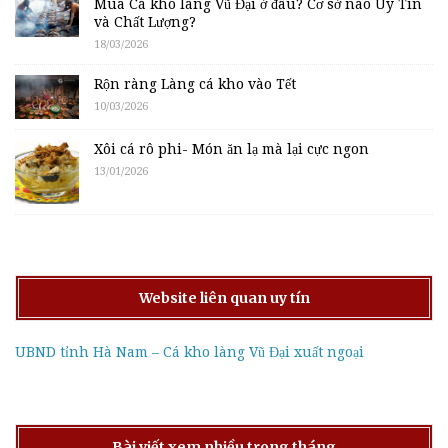
Mua Cá kho làng Vũ Đại ở đâu? Cơ sở nào Uy Tín
và Chất Lượng?
18/03/2026
Rộn ràng Làng cá kho vào Tết
10/03/2026
Xôi cá rô phi- Món ăn lạ mà lại cực ngon
13/01/2026
Website liên quan uy tín
UBND tỉnh Hà Nam – Cá kho làng Vũ Đại xuất ngoại
Bài viết xem nhiều trong tháng