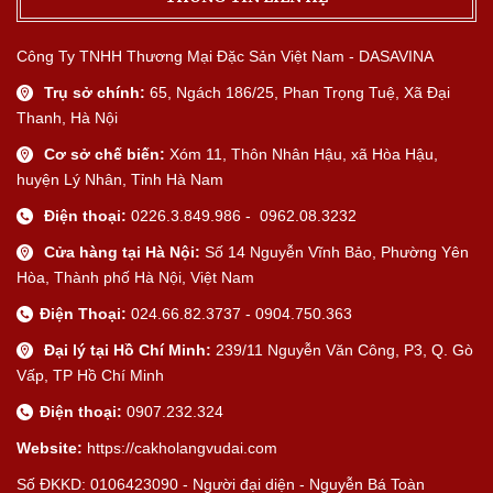
Công Ty TNHH Thương Mại Đặc Sản Việt Nam - DASAVINA
Trụ sở chính:
65, Ngách 186/25, Phan Trọng Tuệ, Xã Đại
Thanh, Hà Nội
Cơ sở chế biến:
Xóm 11, Thôn Nhân Hậu, xã Hòa Hậu,
huyện Lý Nhân, Tỉnh Hà Nam
Điện thoại:
0226.3.849.986 - 0962.08.3232
Cửa hàng tại Hà Nội:
Số 14 Nguyễn Vĩnh Bảo, Phường Yên
Hòa, Thành phố Hà Nội, Việt Nam
Điện Thoại:
024.66.82.3737 - 0904.750.363
Đại lý tại Hồ Chí Minh:
239/11 Nguyễn Văn Công, P3, Q. Gò
Vấp, TP Hồ Chí Minh
Điện thoại:
0907.232.324
Website:
https://cakholangvudai.com
Số ĐKKD: 0106423090 - Người đại diện - Nguyễn Bá Toàn