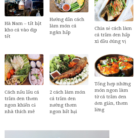
Hướng dẫn cách
Hà Nam – tất bật
làm món cá
Chia sẻ cách làm
kho cá vào dịp
ngân hấp
cá trắm đen hấp
tết
xì dầu đúng vị
Tổng hợp những
món ngon làm
Cách nấu lẩu cá
2 cách làm món
từ cá trắm đen
trắm đen thơm
cá trắm đen
đơn giản, thơm
ngon khiến cả
nướng thơm
lừng
nhà thích mê
ngon bất bại