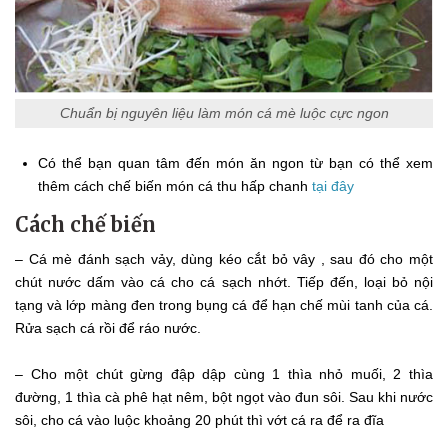
Chuẩn bị nguyên liệu làm món cá mè luộc cực ngon
Có thể bạn quan tâm đến món ăn ngon từ bạn có thể xem
thêm cách chế biến món cá thu hấp chanh
tại đây
Cách chế biến
– Cá mè đánh sạch vảy, dùng kéo cắt bỏ vây , sau đó cho một
chút nước dấm vào cá cho cá sạch nhớt. Tiếp đến, loại bỏ nội
tạng và lớp màng đen trong bụng cá để hạn chế mùi tanh của cá.
Rửa sạch cá rồi để ráo nước.
– Cho một chút gừng đập dập cùng 1 thìa nhỏ muối, 2 thìa
đường, 1 thìa cà phê hạt nêm, bột ngọt vào đun sôi. Sau khi nước
sôi, cho cá vào luộc khoảng 20 phút thì vớt cá ra để ra đĩa