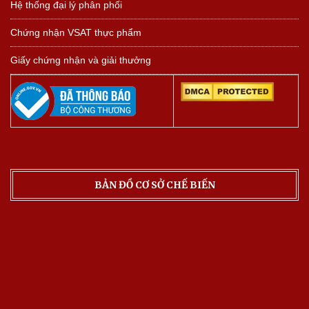
Hệ thống đại lý phân phối
Chứng nhận VSAT thực phẩm
Giấy chứng nhận và giải thưởng
BẢN ĐỒ CƠ SỞ CHẾ BIẾN