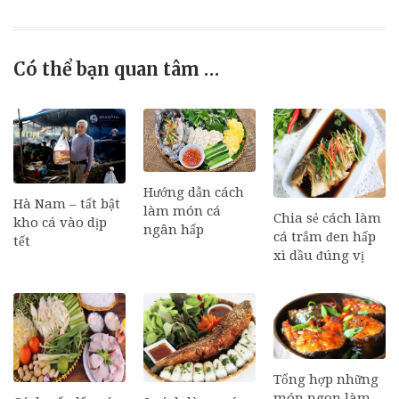
Có thể bạn quan tâm …
Hướng dẫn cách
Hà Nam – tất bật
làm món cá
Chia sẻ cách làm
kho cá vào dịp
ngân hấp
cá trắm đen hấp
tết
xì dầu đúng vị
Tổng hợp những
món ngon làm