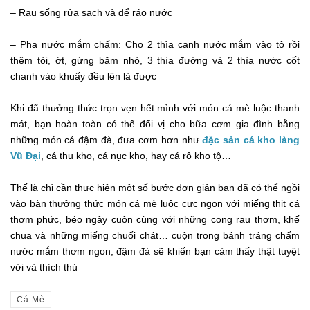
– Rau sống rửa sạch và để ráo nước
– Pha nước mắm chấm: Cho 2 thìa canh nước mắm vào tô rồi
thêm tỏi, ớt, gừng băm nhỏ, 3 thìa đường và 2 thìa nước cốt
chanh vào khuấy đều lên là được
Khi đã thưởng thức trọn vẹn hết mình với món cá mè luộc thanh
mát, bạn hoàn toàn có thể đổi vị cho bữa cơm gia đình bằng
những món cá đậm đà, đưa cơm hơn như
đặc sản cá kho làng
Vũ Đại
, cá thu kho, cá nục kho, hay cá rô kho tộ…
Thế là chỉ cần thực hiện một số bước đơn giản bạn đã có thể ngồi
vào bàn thưởng thức món cá mè luộc cực ngon với miếng thịt cá
thơm phức, béo ngậy cuộn cùng với những cọng rau thơm, khế
chua và những miếng chuối chát… cuộn trong bánh tráng chấm
nước mắm thơm ngon, đậm đà sẽ khiến bạn cảm thấy thật tuyệt
vời và thích thú
Cá Mè