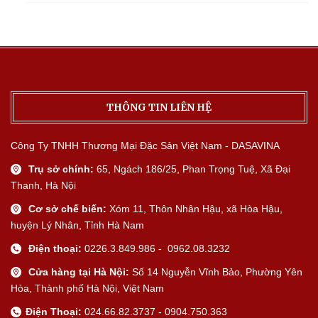
THÔNG TIN LIÊN HỆ
Công Ty TNHH Thương Mại Đặc Sản Việt Nam - DASAVINA
Trụ sở chính:
65, Ngách 186/25, Phan Trọng Tuệ, Xã Đại
Thanh, Hà Nội
Cơ sở chế biến:
Xóm 11, Thôn Nhân Hậu, xã Hòa Hậu,
huyện Lý Nhân, Tỉnh Hà Nam
Điện thoại:
0226.3.849.986 - 0962.08.3232
Cửa hàng tại Hà Nội:
Số 14 Nguyễn Vĩnh Bảo, Phường Yên
Hòa, Thành phố Hà Nội, Việt Nam
Điện Thoại:
024.66.82.3737 - 0904.750.363