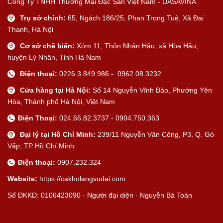
Công Ty TNHH Thương Mại Đặc Sản Việt Nam - DASAVINA
Trụ sở chính:
65, Ngách 186/25, Phan Trọng Tuệ, Xã Đại
Thanh, Hà Nội
Cơ sở chế biến:
Xóm 11, Thôn Nhân Hậu, xã Hòa Hậu,
huyện Lý Nhân, Tỉnh Hà Nam
Điện thoại:
0226.3.849.986 - 0962.08.3232
Cửa hàng tại Hà Nội:
Số 14 Nguyễn Vĩnh Bảo, Phường Yên
Hòa, Thành phố Hà Nội, Việt Nam
Điện Thoại:
024.66.82.3737 - 0904.750.363
Đại lý tại Hồ Chí Minh:
239/11 Nguyễn Văn Công, P3, Q. Gò
Vấp, TP Hồ Chí Minh
Điện thoại:
0907.232.324
Website:
https://cakholangvudai.com
Số ĐKKD: 0106423090 - Người đại diện - Nguyễn Bá Toàn