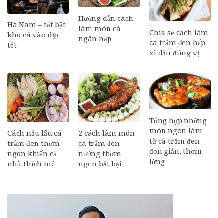
Hướng dẫn cách
Hà Nam – tất bật
làm món cá
Chia sẻ cách làm
kho cá vào dịp
ngân hấp
cá trắm đen hấp
tết
xì dầu đúng vị
Tổng hợp những
món ngon làm
Cách nấu lẩu cá
2 cách làm món
từ cá trắm đen
trắm đen thơm
cá trắm đen
đơn giản, thơm
ngon khiến cả
nướng thơm
lừng
nhà thích mê
ngon bất bại