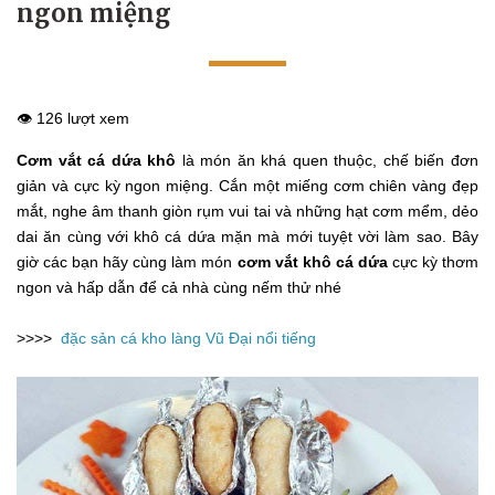
ngon miệng
👁️ 126 lượt xem
Cơm vắt cá dứa khô
là món ăn khá quen thuộc, chế biến đơn
giản và cực kỳ ngon miệng. Cắn một miếng cơm chiên vàng đẹp
mắt, nghe âm thanh giòn rụm vui tai và những hạt cơm mểm, dẻo
dai ăn cùng với khô cá dứa mặn mà mới tuyệt vời làm sao. Bây
giờ các bạn hãy cùng làm món
cơm vắt khô cá dứa
cực kỳ thơm
ngon và hấp dẫn để cả nhà cùng nếm thử nhé
>>>>
đặc sản cá kho làng Vũ Đại nổi tiếng