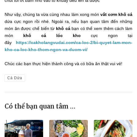
chút tỏi ớt băm nhỏ vào tô khuấy đều lên là được
Như vậy, chúng ta vừa cùng nhau làm xong món
vắt cơm khô cá
dứa cực ngon rồi nhé. Ngoài ra, nếu bạn quan tâm đến những
món ăn được chế biến từ
khô cá
bạn có thể xem thêm cách làm
món
khô cá lóc kho
cực ngon tại
đây
https://cakholangvudai.com/ca-loc-2/bi-quyet-lam-mon-
kho-ca-loc-kho-thom-ngon-va-duom-vi/
Chúc các bạn thực hiện thành công và có bữa ăn thật vui vẻ!
Cá Dứa
Có thể bạn quan tâm …