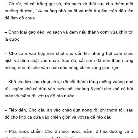
– Cà rốt, củ cải trắng gọt vỏ, rửa sạch và thái sợi, cho thêm một
muỗng đường, 1/4 muỗng nhỏ muối và một ít giấm trộn đều lên
để làm đồ chua
– Chọn loại gạo dẻo, vo sạch và đem nấu thành cơm vừa chín tới
là được
– Cho cơm vào hộp nén chặt cho đến khi những hạt cơm chắc
nịch và dính chặt vào nhau. Sau đó, cắt cơm đã nén thành từng
miếng nhỏ rồi cho vào chảo dầu nóng chiên vàng giòn rụm
– Khô cá dứa chọn loại cá lạt rồi cắt thành từng miếng vuông nhỏ
rồi ngâm khô cá dứa vào nước sôi khoảng 5 phút cho khô cá bớt
mặn và mềm rồi vớt ra để ráo nước
– Tiếp đến, Cho dầu ăn vào chảo đun nóng rồi phi thơm tỏi, sau
đó cho khô cá dứa vào chiên giòn và vớt ra để ráo dầu
– Pha nước chấm: Cho 2 muôi nước mắm, 2 thìa đường và 1