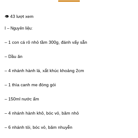
👁️ 43 lượt xem
I – Nguyên liệu:
– 1 con cá rô nhỏ tầm 300g, đánh vẩy sẵn
– Dầu ăn
– 4 nhánh hành lá, xắt khúc khoảng 2cm
– 1 thìa canh me đóng gói
– 150ml nước ấm
– 4 nhánh hành khô, bóc vỏ, băm nhỏ
– 6 nhánh tỏi, bóc vỏ, băm nhuyễn