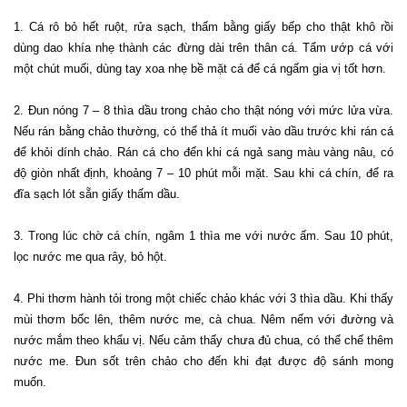
1. Cá rô bỏ hết ruột, rửa sạch, thấm bằng giấy bếp cho thật khô rồi
dùng dao khía nhẹ thành các đừng dài trên thân cá. Tẩm ướp cá với
một chút muối, dùng tay xoa nhẹ bề mặt cá để cá ngấm gia vị tốt hơn.
2. Đun nóng 7 – 8 thìa dầu trong chảo cho thật nóng với mức lửa vừa.
Nếu rán bằng chảo thường, có thể thả ít muối vào dầu trước khi rán cá
để khỏi dính chảo. Rán cá cho đến khi cá ngả sang màu vàng nâu, có
độ giòn nhất định, khoảng 7 – 10 phút mỗi mặt. Sau khi cá chín, để ra
đĩa sạch lót sẵn giấy thấm dầu.
3. Trong lúc chờ cá chín, ngâm 1 thìa me với nước ấm. Sau 10 phút,
lọc nước me qua rây, bỏ hột.
4. Phi thơm hành tỏi trong một chiếc chảo khác với 3 thìa dầu. Khi thấy
mùi thơm bốc lên, thêm nước me, cà chua. Nêm nếm với đường và
nước mắm theo khẩu vị. Nếu cảm thấy chưa đủ chua, có thể chế thêm
nước me. Đun sốt trên chảo cho đến khi đạt được độ sánh mong
muốn.