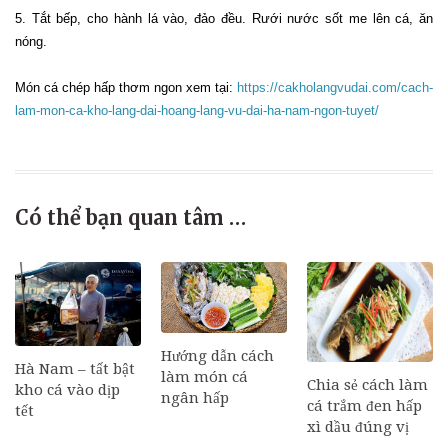
5. Tắt bếp, cho hành lá vào, đảo đều. Rưới nước sốt me lên cá, ăn
nóng.
Món cá chép hấp thơm ngon xem tại:
https://cakholangvudai.com/cach-
lam-mon-ca-kho-lang-dai-hoang-lang-vu-dai-ha-nam-ngon-tuyet/
Có thể bạn quan tâm …
Hướng dẫn cách
Hà Nam – tất bật
làm món cá
Chia sẻ cách làm
kho cá vào dịp
ngân hấp
cá trắm đen hấp
tết
xì dầu đúng vị