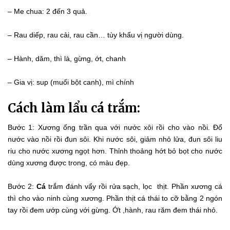
– Me chua: 2 đến 3 quả.
– Rau diếp, rau cải, rau cần… tùy khẩu vị người dùng.
– Hành, dăm, thì là, gừng, ớt, chanh
– Gia vị: sup (muối bột canh), mì chính
Cách làm lẩu cá trắm:
Bước 1: Xương ống trần qua với nước xôi rồi cho vào nồi. Đổ
nước vào nồi rồi đun sôi. Khi nước sôi, giảm nhỏ lửa, đun sôi liu
riu cho nước xương ngọt hơn. Thỉnh thoảng hớt bỏ bọt cho nước
dùng xương được trong, có màu đẹp.
Bước 2:
Cá
trắm đánh vẩy rồi rửa sạch, lọc thịt. Phần xương cá
thì cho vào ninh cùng xương. Phần thịt cá thái to cỡ bằng 2 ngón
tay rồi đem ướp cùng với gừng. Ớt ,hành, rau răm đem thái nhỏ.