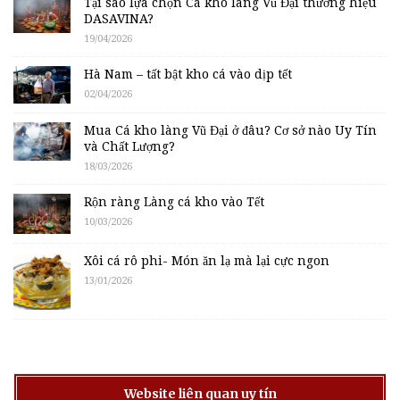
Tại sao lựa chọn Cá kho làng Vũ Đại thương hiệu
DASAVINA?
19/04/2026
Hà Nam – tất bật kho cá vào dịp tết
02/04/2026
Mua Cá kho làng Vũ Đại ở đâu? Cơ sở nào Uy Tín
và Chất Lượng?
18/03/2026
Rộn ràng Làng cá kho vào Tết
10/03/2026
Xôi cá rô phi- Món ăn lạ mà lại cực ngon
13/01/2026
Website liên quan uy tín