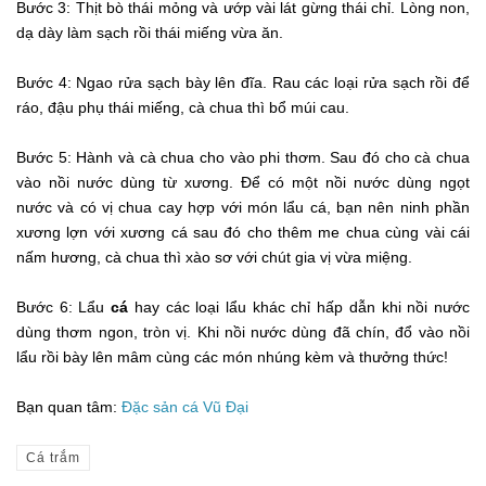
Bước 3: Thịt bò thái mỏng và ướp vài lát gừng thái chỉ. Lòng non,
dạ dày làm sạch rồi thái miếng vừa ăn.
Bước 4: Ngao rửa sạch bày lên đĩa. Rau các loại rửa sạch rồi để
ráo, đậu phụ thái miếng, cà chua thì bổ múi cau.
Bước 5: Hành và cà chua cho vào phi thơm. Sau đó cho cà chua
vào nồi nước dùng từ xương. Để có một nồi nước dùng ngọt
nước và có vị chua cay hợp với món lẩu cá, bạn nên ninh phần
xương lợn với xương cá sau đó cho thêm me chua cùng vài cái
nấm hương, cà chua thì xào sơ với chút gia vị vừa miệng.
Bước 6: Lẩu
cá
hay các loại lẩu khác chỉ hấp dẫn khi nồi nước
dùng thơm ngon, tròn vị. Khi nồi nước dùng đã chín, đổ vào nồi
lẩu rồi bày lên mâm cùng các món nhúng kèm và thưởng thức!
Bạn quan tâm:
Đặc sản cá Vũ Đại
Cá trắm