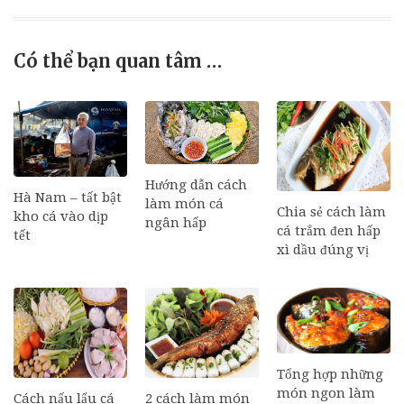
Có thể bạn quan tâm …
Hướng dẫn cách
Hà Nam – tất bật
làm món cá
Chia sẻ cách làm
kho cá vào dịp
ngân hấp
cá trắm đen hấp
tết
xì dầu đúng vị
Tổng hợp những
món ngon làm
Cách nấu lẩu cá
2 cách làm món