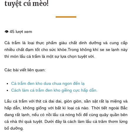
tuyệt cú mèo!
👁️ 45 lượt xem
Cá trắm là loại thực phẩm giàu chất dinh dưỡng và cung cấp
nhiều chất đạm tốt cho sức khỏe.Trong không khí se se lạnh này
thì món lẩu cá trắm là một sự lựa chọn tuyệt vời.
Các bài viết liên quan:
Cá trắm đen kho dưa chua ngon đến lạ
Cách làm cá trắm đen kho giềng cực hấp dẫn.
Lẩu cá trắm với thịt cá dai dai, giòn giòn, sần sật rất lạ miệng và
hấp dẫn, không giống với bất kì loại cá nào. Thời tiết ngoài Bắc
đang rất lạnh, nếu có nồi lẩu cá nóng hổi để cùng quây quần bên
cả nhà thì quá tuyệt. Dưới đây là cách làm lẩu cá trăm thơm lừng
bổ dưỡng.