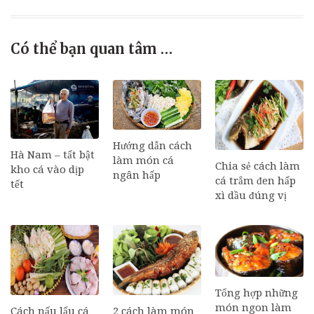
Có thể bạn quan tâm …
Hướng dẫn cách
Hà Nam – tất bật
làm món cá
Chia sẻ cách làm
kho cá vào dịp
ngân hấp
cá trắm đen hấp
tết
xì dầu đúng vị
Tổng hợp những
món ngon làm
Cách nấu lẩu cá
2 cách làm món