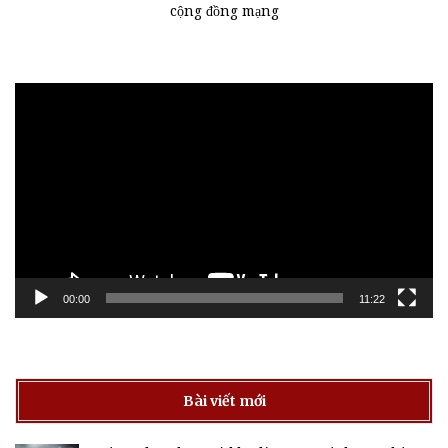
cộng đồng mạng
Trình
chơi
Video
00:00
11:22
Bài viết mới