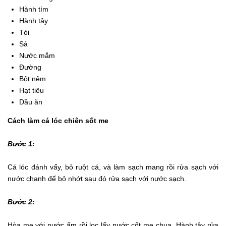
Hành tím
Hành tây
Tỏi
Sả
Nước mắm
Đường
Bột nêm
Hạt tiêu
Dầu ăn
Cách làm cá lóc chiên sốt me
Bước 1:
Cá lóc đánh vẩy, bỏ ruột cá, và làm sạch mang rồi rửa sạch với
nước chanh để bỏ nhớt sau đó rửa sạch với nước sạch.
Bước 2:
Hòa me với nước ấm rồi lọc lấy nước cốt me chua. Hành tây rửa