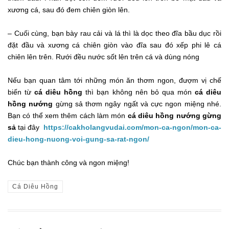
xương cá, sau đó đem chiên giòn lên.
– Cuối cùng, bạn bày rau cải và lá thì là dọc theo đĩa bầu dục rồi
đặt đầu và xương cá chiên giòn vào đĩa sau đó xếp phi lê cá
chiên lên trên. Rưới đều nước sốt lên trên cá và dùng nóng
Nếu bạn quan tâm tới những món ăn thơm ngon, đượm vị chế
biến từ
cá diêu hồng
thì bạn không nên bỏ qua món
cá diêu
hồng nướng
gừng sả thơm ngây ngất và cực ngon miệng nhé.
Bạn có thể xem thêm cách làm món
cá diêu hồng nướng gừng
sả
tại đây
https://cakholangvudai.com/mon-ca-ngon/mon-ca-
dieu-hong-nuong-voi-gung-sa-rat-ngon/
Chúc bạn thành công và ngon miệng!
Cá Diêu Hồng