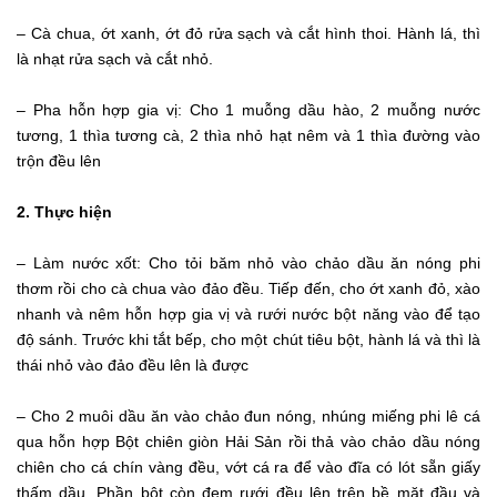
– Cà chua, ớt xanh, ớt đỏ rửa sạch và cắt hình thoi. Hành lá, thì
là nhạt rửa sạch và cắt nhỏ.
– Pha hỗn hợp gia vị: Cho 1 muỗng dầu hào, 2 muỗng nước
tương, 1 thìa tương cà, 2 thìa nhỏ hạt nêm và 1 thìa đường vào
trộn đều lên
2. Thực hiện
– Làm nước xốt: Cho tỏi băm nhỏ vào chảo dầu ăn nóng phi
thơm rồi cho cà chua vào đảo đều. Tiếp đến, cho ớt xanh đỏ, xào
nhanh và nêm hỗn hợp gia vị và rưới nước bột năng vào để tạo
độ sánh. Trước khi tắt bếp, cho một chút tiêu bột, hành lá và thì là
thái nhỏ vào đảo đều lên là được
– Cho 2 muôi dầu ăn vào chảo đun nóng, nhúng miếng phi lê cá
qua hỗn hợp Bột chiên giòn Hải Sản rồi thả vào chảo dầu nóng
chiên cho cá chín vàng đều, vớt cá ra để vào đĩa có lót sẵn giấy
thấm dầu. Phần bột còn đem rưới đều lên trên bề mặt đầu và