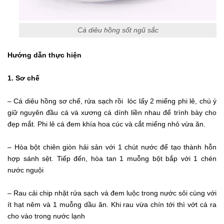
Cá diêu hồng sốt ngũ sắc
Hướng dẫn thực hiện
1. Sơ chế
– Cá diêu hồng sơ chế, rửa sạch rồi lóc lấy 2 miếng phi lê, chú ý
giữ nguyên đầu cá và xương cá dính liền nhau để trình bày cho
đẹp mắt. Phi lê cá đem khía hoa cúc và cắt miếng nhỏ vừa ăn.
– Hòa bột chiên giòn hải sản với 1 chút nước để tạo thành hỗn
hợp sánh sệt. Tiếp đến, hòa tan 1 muỗng bột bắp với 1 chén
nước nguội
– Rau cải chip nhặt rửa sạch và đem luộc trong nước sôi cùng với
ít hạt nêm và 1 muỗng dầu ăn. Khi rau vừa chín tới thì vớt cá ra
cho vào trong nước lạnh