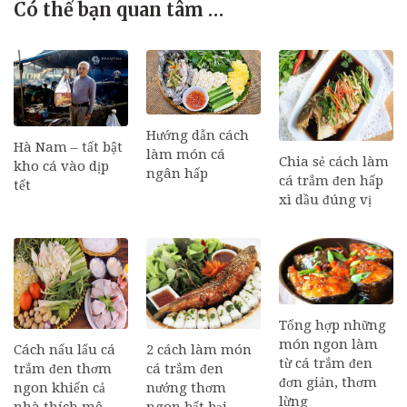
Có thể bạn quan tâm …
Hướng dẫn cách
Hà Nam – tất bật
làm món cá
Chia sẻ cách làm
kho cá vào dịp
ngân hấp
cá trắm đen hấp
tết
xì dầu đúng vị
Tổng hợp những
món ngon làm
Cách nấu lẩu cá
2 cách làm món
từ cá trắm đen
trắm đen thơm
cá trắm đen
đơn giản, thơm
ngon khiến cả
nướng thơm
lừng
nhà thích mê
ngon bất bại