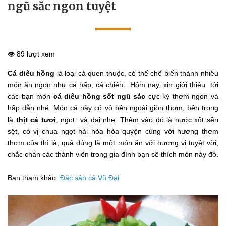
ngũ sắc ngon tuyệt
👁️ 89 lượt xem
Cá diêu hồng
là loại cá quen thuộc, có thể chế biến thành nhiều
món ăn ngon như cá hấp, cá chiên…Hôm nay, xin giới thiệu tới
các bạn món
cá diêu hồng sốt ngũ sắc
cực kỳ thơm ngon và
hấp dẫn nhé. Món cá này có vỏ bên ngoài giòn thơm, bên trong
là
thịt cá tươi
, ngọt và dai nhẹ. Thêm vào đó là nước xốt sền
sệt, có vị chua ngọt hài hòa hòa quyện cùng với hương thơm
thơm của thì là, quả đúng là một món ăn với hương vị tuyệt vời,
chắc chán các thành viên trong gia đình bạn sẽ thích món này đó.
Bạn tham khảo:
Đặc sản cá Vũ Đại