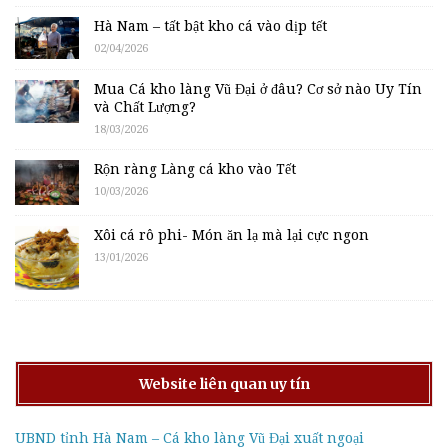
Hà Nam – tất bật kho cá vào dịp tết
02/04/2026
Mua Cá kho làng Vũ Đại ở đâu? Cơ sở nào Uy Tín
và Chất Lượng?
18/03/2026
Rộn ràng Làng cá kho vào Tết
10/03/2026
Xôi cá rô phi- Món ăn lạ mà lại cực ngon
13/01/2026
Website liên quan uy tín
UBND tỉnh Hà Nam – Cá kho làng Vũ Đại xuất ngoại