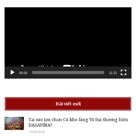
Trình
chơi
Video
00:00
11:22
Bài viết mới
Tại sao lựa chọn Cá kho làng Vũ Đại thương hiệu
DASAVINA?
19/04/2026