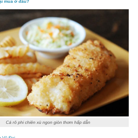
ại mua ở đâu?
Cá rô phi chiên xù ngon giòn thơm hấp dẫn
g Vũ Đại