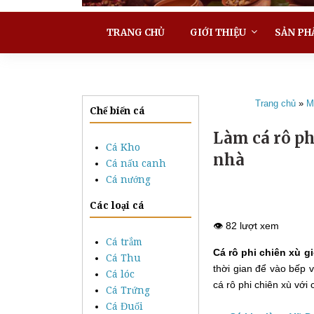
TRANG CHỦ
GIỚI THIỆU
SẢN PH
Trang chủ
»
M
Chế biến cá
Làm cá rô ph
Cá Kho
nhà
Cá nấu canh
Cá nướng
Các loại cá
👁️ 82 lượt xem
Cá trắm
Cá rô phi chiên xù g
Cá Thu
thời gian để vào bếp 
Cá lóc
cá rô phi chiên xù với
Cá Trứng
Cá Đuối