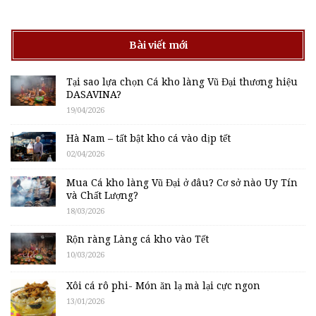
Bài viết mới
Tại sao lựa chọn Cá kho làng Vũ Đại thương hiệu
DASAVINA?
19/04/2026
Hà Nam – tất bật kho cá vào dịp tết
02/04/2026
Mua Cá kho làng Vũ Đại ở đâu? Cơ sở nào Uy Tín
và Chất Lượng?
18/03/2026
Rộn ràng Làng cá kho vào Tết
10/03/2026
Xôi cá rô phi- Món ăn lạ mà lại cực ngon
13/01/2026