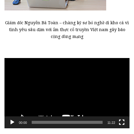
Giám đốc Nguyễn Bá Toàn – chàng kỹ sư bỏ nghề đi kho cá vì
tình yêu sâu đậm với ẩm thực cổ truyền Việt nam gây bão
cộng đồng mạng
Trình
chơi
Video
00:00
11:22