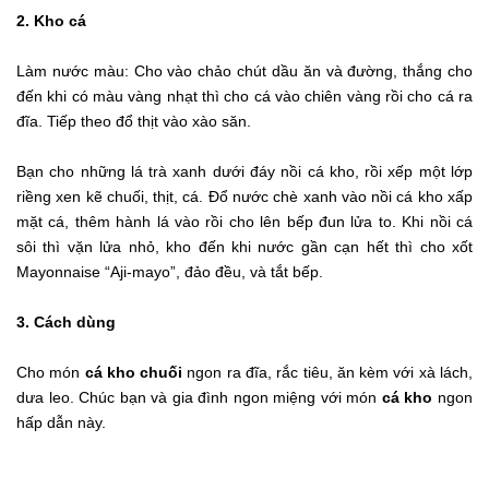
2. Kho cá
Làm nước màu: Cho vào chảo chút dầu ăn và đường, thắng cho
đến khi có màu vàng nhạt thì cho cá vào chiên vàng rồi cho cá ra
đĩa. Tiếp theo đổ thịt vào xào săn.
Bạn cho những lá trà xanh dưới đáy nồi cá kho, rồi xếp một lớp
riềng xen kẽ chuối, thịt, cá. Đổ nước chè xanh vào nồi cá kho xấp
mặt cá, thêm hành lá vào rồi cho lên bếp đun lửa to. Khi nồi cá
sôi thì vặn lửa nhỏ, kho đến khi nước gần cạn hết thì cho xốt
Mayonnaise “Aji-mayo”, đảo đều, và tắt bếp.
3. Cách dùng
Cho món
cá kho chuối
ngon ra đĩa, rắc tiêu, ăn kèm với xà lách,
dưa leo. Chúc bạn và gia đình ngon miệng với món
cá kho
ngon
hấp dẫn này.