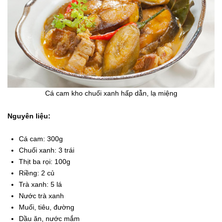
Cá cam kho chuối xanh hấp dẫn, lạ miệng
Nguyên liệu:
Cá cam: 300g
Chuối xanh: 3 trái
Thịt ba rọi: 100g
Riềng: 2 củ
Trà xanh: 5 lá
Nước trà xanh
Muối, tiêu, đường
Dầu ăn, nước mắm