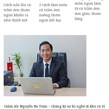
món ngon làm
Cách nấu lẩu cá
2 cách làm món
từ cá trắm đen
trắm đen thơm
cá trắm đen
đơn giản, thơm
ngon khiến cả
nướng thơm
lừng
nhà thích mê
ngon bất bại
Giám đốc Nguyễn Bá Toàn – chàng kỹ sư bỏ nghề đi kho cá vì