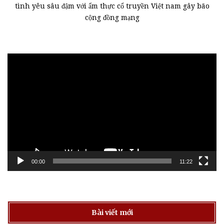
tình yêu sâu đậm với ẩm thực cổ truyền Việt nam gây bão
cộng đồng mạng
Trình
chơi
Video
00:00
11:22
Bài viết mới