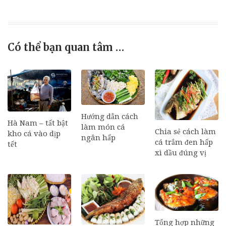
Có thể bạn quan tâm …
Hướng dẫn cách
Hà Nam – tất bật
làm món cá
Chia sẻ cách làm
kho cá vào dịp
ngân hấp
cá trắm đen hấp
tết
xì dầu đúng vị
Tổng hợp những