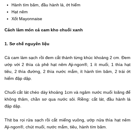
Hành tím băm, đầu hành lá, ớt hiểm
Hạt nêm
Xốt Mayonnaise
Cách làm món cá cam kho chuối xanh
1. Sơ chế nguyên liệu
Cá cam làm sạch rồi đem cắt thành từng khúc khoảng 2 cm. Đem
ướp với 2 thìa cà phê hạt nêm Aji-ngon®, 1 ít muối, 1 thìa hạt
tiêu, 2 thìa đường, 2 thìa nước mắm, ít hành tím băm, 2 trái ớt
hiểm đập dập.
Chuối cắt lát chéo dày khoảng 1cm và ngâm nước muối loãng để
không thâm, chần sơ qua nước sôi. Riềng: cắt lát, đầu hành lá
đập dập.
Thịt ba rọi rửa sạch rồi cắt miếng vuông, ướp nửa thìa hạt nêm
Aji-ngon®, chút muối, nước mắm, tiêu, hành tím băm.