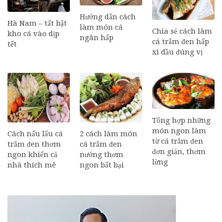
Hướng dẫn cách
Hà Nam – tất bật
làm món cá
Chia sẻ cách làm
kho cá vào dịp
ngân hấp
cá trắm đen hấp
tết
xì dầu đúng vị
Tổng hợp những
món ngon làm
Cách nấu lẩu cá
2 cách làm món
từ cá trắm đen
trắm đen thơm
cá trắm đen
đơn giản, thơm
ngon khiến cả
nướng thơm
lừng
nhà thích mê
ngon bất bại