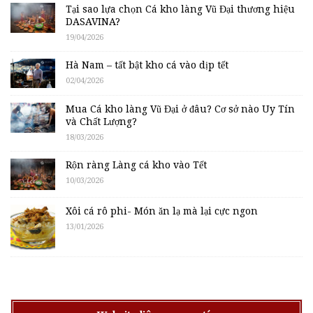
Tại sao lựa chọn Cá kho làng Vũ Đại thương hiệu
DASAVINA?
19/04/2026
Hà Nam – tất bật kho cá vào dịp tết
02/04/2026
Mua Cá kho làng Vũ Đại ở đâu? Cơ sở nào Uy Tín
và Chất Lượng?
18/03/2026
Rộn ràng Làng cá kho vào Tết
10/03/2026
Xôi cá rô phi- Món ăn lạ mà lại cực ngon
13/01/2026