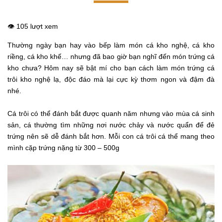
👁️ 105 lượt xem
Thường ngày bạn hay vào bếp làm món cá kho nghệ, cá kho
riềng, cá kho khế… nhưng đã bao giờ bạn nghĩ đến món trứng cá
kho chưa? Hôm nay sẽ bật mí cho bạn cách làm món trứng cá
trôi kho nghệ lạ, độc đáo mà lại cực kỳ thơm ngon và đậm đà
nhé.
Cá trôi có thể đánh bắt được quanh năm nhưng vào mùa cá sinh
sản, cá thường tìm những nơi nước chảy và nước quẩn để đẻ
trứng nên sẽ dễ đánh bắt hơn. Mỗi con cá trôi cá thể mang theo
mình cặp trứng nặng từ 300 – 500g