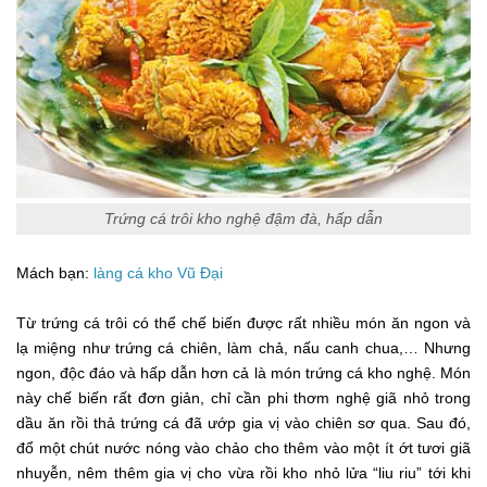
Trứng cá trôi kho nghệ đậm đà, hấp dẫn
Mách bạn:
làng cá kho Vũ Đại
Từ trứng cá trôi có thể chế biến được rất nhiều món ăn ngon và
lạ miệng như trứng cá chiên, làm chả, nấu canh chua,… Nhưng
ngon, độc đáo và hấp dẫn hơn cả là món trứng cá kho nghệ. Món
này chế biến rất đơn giản, chỉ cần phi thơm nghệ giã nhỏ trong
dầu ăn rồi thả trứng cá đã ướp gia vị vào chiên sơ qua. Sau đó,
đổ một chút nước nóng vào chảo cho thêm vào một ít ớt tươi giã
nhuyễn, nêm thêm gia vị cho vừa rồi kho nhỏ lửa “liu riu” tới khi