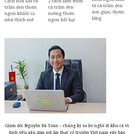
Cách nấu lẩu cá
2 cách làm món
từ cá trắm đen
trắm đen thơm
cá trắm đen
đơn giản, thơm
ngon khiến cả
nướng thơm
lừng
nhà thích mê
ngon bất bại
Giám đốc Nguyễn Bá Toàn – chàng kỹ sư bỏ nghề đi kho cá vì
tình yêu sâu đậm với ẩm thực cổ truyền Việt nam gây bão