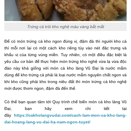
Trứng cá trôi kho nghệ màu vàng bắt mắt
Để có món trứng cá kho ngon đúng vị, đậm đà thì người kho cá
thì mỗi nơi lại có một cách kho riêng tùy vào nét đặc trưng và
khẩu vị của từng vùng miền. Tuy nhiên, có một điều đặc biệt là
yêu cầu cơ bản để thực hiện món trứng kho nghệ vừa lạ vừa độc
đáo này khá giống với món cá kho làng Vũ Đại là nước mắm
dùng để kho trứng cá phải là loại nước mắm nguyên chất ngon và
khi kho cũng phải kho trong niêu đất thì món trứng cá kho nghệ
mới được thơm ngon, đậm đà đến thế.
Có thể bạn quan tâm tới Quy trình chế biến món cá kho làng Vũ
Đại, bạn hãy xem chi tiết tại
đây
https://cakholangvudai.com/cach-lam-mon-ca-kho-lang-
dai-hoang-lang-vu-dai-ha-nam-ngon-tuyet/