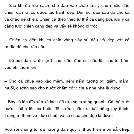
– Sau khi đã rửa sạch, cho dầu vào chảo lưu ý cho nhiều dầu
chiên cá mới có được tạo hành đẹp. Đun sôi dầu sau đó cho cá
và chảo để chiên. Chiên cá theo theo tư thế cá đang bơi, lưu ý cá
càng tươi chiên càng đẹp và vẩy sẽ không bị tróc.
– Chiên cá đến khi cá chín vàng vảy xù đều và đẹp vớt cá
ra đĩa để cho ráo dầu.
– Đổ bớt dầu ra để lại 1 chút dầu, đun sôi dầu lên cho tỏi băm
vào phi thơm lên
– Cho cà chua vào xào mềm, nêm nếm tương ớt, giấm, mắm,
muối, đường sao cho nước chấm có vị chua nhè nhẹ là được.
– Bày cá lên đĩa xếp xà lách đã rửa sạch xung quanh. Có thể rưới
nước chấm lên cá hoặc để nước chấm ra bát riêng tùy thích.
Trang trí thêm với dưa chuột và cà chua cho đẹp là được.
Vừa rồi chúng tôi đã hướng dãn quý vị thực hiện món
cá chép