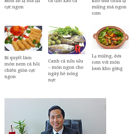
Món ăn lạ mà lại
cà tím xào cá
kho dưa chua lạ
cực ngon
miệng mà ngon
cơm
Lạ miệng, đưa
Bí quyết làm
Canh cá nấu sấu
cơm với món
món nem cá hồi
– món ngon cho
lươn kho gừng
chiên giòn cực
ngày hè nóng
ngon
nực