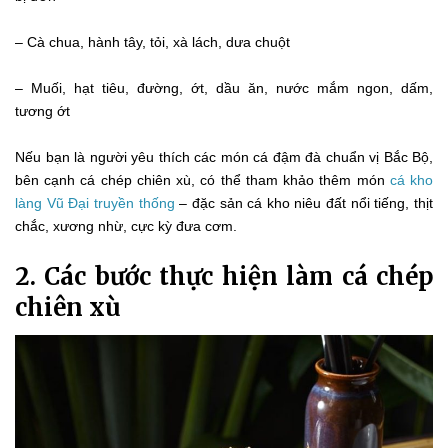
– Cà chua, hành tây, tỏi, xà lách, dưa chuột
– Muối, hạt tiêu, đường, ớt, dầu ăn, nước mắm ngon, dấm,
tương ớt
Nếu bạn là người yêu thích các món cá đậm đà chuẩn vị Bắc Bộ,
bên cạnh cá chép chiên xù, có thể tham khảo thêm món
cá kho
làng Vũ Đại truyền thống
– đặc sản cá kho niêu đất nổi tiếng, thịt
chắc, xương nhừ, cực kỳ đưa cơm.
2. Các bước thực hiện làm cá chép
chiên xù