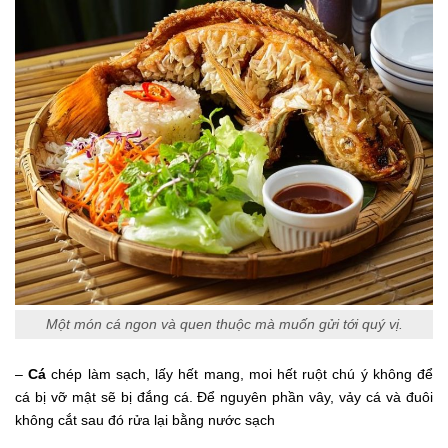
Một món cá ngon và quen thuộc mà muốn gửi tới quý vị.
–
Cá
chép làm sạch, lấy hết mang, moi hết ruột chú ý không để
cá bị vỡ mật sẽ bị đắng cá. Để nguyên phần vây, vảy cá và đuôi
không cắt sau đó rửa lại bằng nước sạch