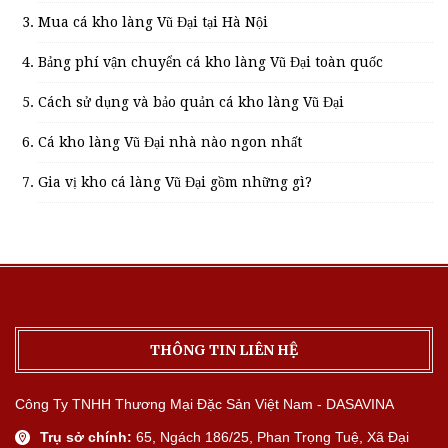
Mua cá kho làng Vũ Đại tại Hà Nội
Bảng phí vận chuyển cá kho làng Vũ Đại toàn quốc
Cách sử dụng và bảo quản cá kho làng Vũ Đại
Cá kho làng Vũ Đại nhà nào ngon nhất
Gia vị kho cá làng Vũ Đại gồm những gì?
THÔNG TIN LIÊN HỆ
Công Ty TNHH Thương Mại Đặc Sản Việt Nam - DASAVINA
Trụ sở chính:
65, Ngách 186/25, Phan Trọng Tuệ, Xã Đại