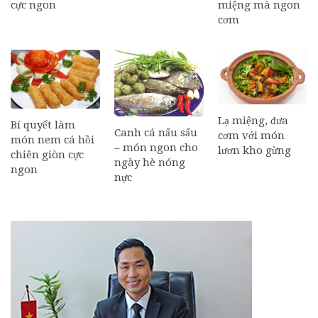
cực ngon
miệng mà ngon
cơm
Lạ miệng, đưa
Bí quyết làm
Canh cá nấu sấu
cơm với món
món nem cá hồi
– món ngon cho
lươn kho gừng
chiên giòn cực
ngày hè nóng
ngon
nực