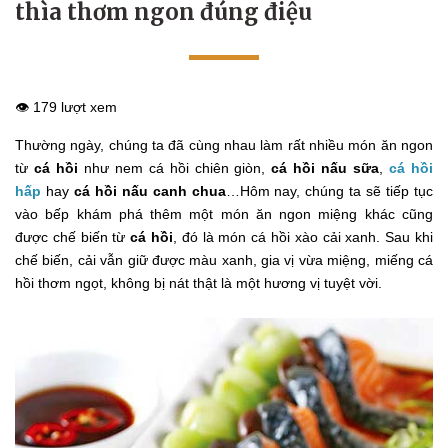
thìa thơm ngon đúng điệu
👁️ 179 lượt xem
Thường ngày, chúng ta đã cùng nhau làm rất nhiều món ăn ngon
từ
cá hồi
như nem cá hồi chiên giòn,
cá hồi nấu sữa
,
cá hồi
hấp
hay
cá hồi nấu canh chua
…Hôm nay, chúng ta sẽ tiếp tục
vào bếp khám phá thêm một món ăn ngon miệng khác cũng
được chế biến từ
cá hồi
, đó là món cá hồi xào cải xanh. Sau khi
chế biến, cải vẫn giữ được màu xanh, gia vị vừa miệng, miếng cá
hồi thơm ngọt, không bị nát thật là một hương vị tuyệt vời.