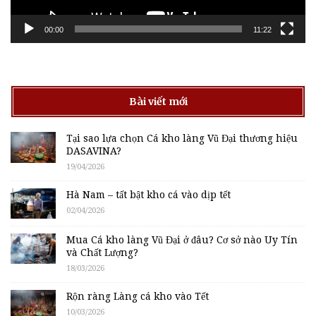
00:00
11:22
Bài viết mới
Tại sao lựa chọn Cá kho làng Vũ Đại thương hiệu
DASAVINA?
19/04/2026
Hà Nam – tất bật kho cá vào dịp tết
02/04/2026
Mua Cá kho làng Vũ Đại ở đâu? Cơ sở nào Uy Tín
và Chất Lượng?
18/03/2026
Rộn ràng Làng cá kho vào Tết
10/03/2026