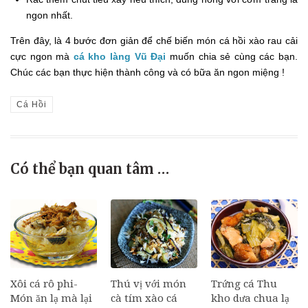
ngon nhất.
Trên đây, là 4 bước đơn giản để chế biến món cá hồi xào rau cải
cực ngon mà
cá kho làng Vũ Đại
muốn chia sẻ cùng các bạn.
Chúc các bạn thực hiện thành công và có bữa ăn ngon miệng !
Cá Hồi
Có thể bạn quan tâm …
Xôi cá rô phi-
Thú vị với món
Trứng cá Thu
Món ăn lạ mà lại
cà tím xào cá
kho dưa chua lạ