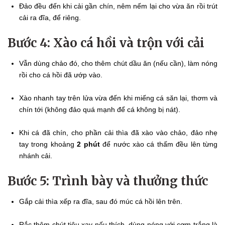
Đảo đều đến khi cải gần chín, nêm nếm lại cho vừa ăn rồi trút
cải ra đĩa, để riêng.
Bước 4: Xào cá hồi và trộn với cải
Vẫn dùng chảo đó, cho thêm chút dầu ăn (nếu cần), làm nóng
rồi cho cá hồi đã ướp vào.
Xào nhanh tay trên lửa vừa đến khi miếng cá săn lại, thơm và
chín tới (không đảo quá mạnh để cá không bị nát).
Khi cá đã chín, cho phần cải thìa đã xào vào chảo, đảo nhẹ
tay trong khoảng
2 phút
để nước xào cá thấm đều lên từng
nhánh cải.
Bước 5: Trình bày và thưởng thức
Gắp cải thìa xếp ra đĩa, sau đó múc cá hồi lên trên.
Rắc thêm chút tiêu xay nếu thích, dùng nóng với cơm trắng là