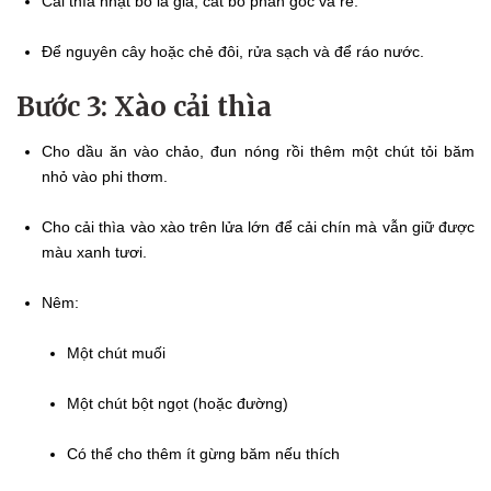
Cải thìa nhặt bỏ lá già, cắt bỏ phần gốc và rễ.
Để nguyên cây hoặc chẻ đôi, rửa sạch và để ráo nước.
Bước 3: Xào cải thìa
Cho dầu ăn vào chảo, đun nóng rồi thêm một chút tỏi băm
nhỏ vào phi thơm.
Cho cải thìa vào xào trên lửa lớn để cải chín mà vẫn giữ được
màu xanh tươi.
Nêm:
Một chút muối
Một chút bột ngọt (hoặc đường)
Có thể cho thêm ít gừng băm nếu thích