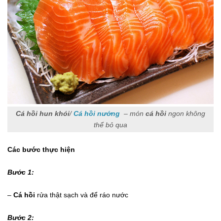
Cá hồi hun khói
/
Cá hồi nướng
– món
cá hồi
ngon không
thể bỏ qua
Các bước thực hiện
Bước 1:
–
Cá hồi
rửa thật sạch và để ráo nước
Bước 2: