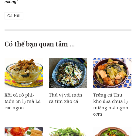
miệng!
Cá Hồi
Có thể bạn quan tâm …
Xôi cá rô phi-
Thú vị với món
Trứng cá Thu
Món ăn lạ mà lại
cà tím xào cá
kho dưa chua lạ
cực ngon
miệng mà ngon
cơm