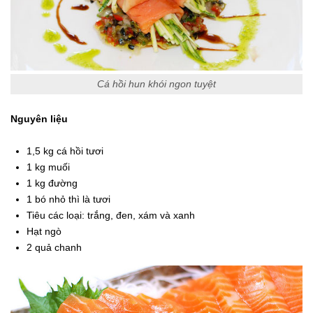
Cá hồi hun khói ngon tuyệt
Nguyên liệu
1,5 kg cá hồi tươi
1 kg muối
1 kg đường
1 bó nhỏ thì là tươi
Tiêu các loại: trắng, đen, xám và xanh
Hạt ngò
2 quả chanh