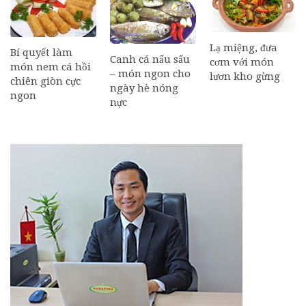
Lạ miệng, đưa
Bí quyết làm
Canh cá nấu sấu
cơm với món
món nem cá hồi
– món ngon cho
lươn kho gừng
chiên giòn cực
ngày hè nóng
ngon
nực