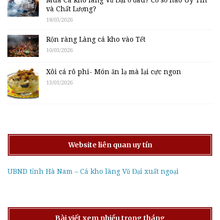
Mua Cá kho làng Vũ Đại ở đâu? Cơ sở nào Uy Tín
và Chất Lượng?
18/03/2026
Rộn ràng Làng cá kho vào Tết
10/03/2026
Xôi cá rô phi- Món ăn lạ mà lại cực ngon
13/01/2026
Website liên quan uy tín
UBND tỉnh Hà Nam – Cá kho làng Vũ Đại xuất ngoại
Bài viết xem nhiều trong tháng