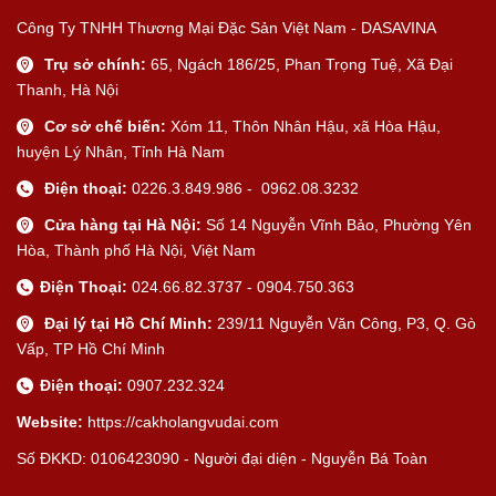
Công Ty TNHH Thương Mại Đặc Sản Việt Nam - DASAVINA
Trụ sở chính:
65, Ngách 186/25, Phan Trọng Tuệ, Xã Đại
Thanh, Hà Nội
Cơ sở chế biến:
Xóm 11, Thôn Nhân Hậu, xã Hòa Hậu,
huyện Lý Nhân, Tỉnh Hà Nam
Điện thoại:
0226.3.849.986 - 0962.08.3232
Cửa hàng tại Hà Nội:
Số 14 Nguyễn Vĩnh Bảo, Phường Yên
Hòa, Thành phố Hà Nội, Việt Nam
Điện Thoại:
024.66.82.3737 - 0904.750.363
Đại lý tại Hồ Chí Minh:
239/11 Nguyễn Văn Công, P3, Q. Gò
Vấp, TP Hồ Chí Minh
Điện thoại:
0907.232.324
Website:
https://cakholangvudai.com
Số ĐKKD: 0106423090 - Người đại diện - Nguyễn Bá Toàn