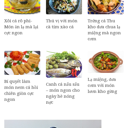
Xôi cá rô phi-
Thú vị với món
Trứng cá Thu
Món ăn lạ mà lại
cà tím xào cá
kho dưa chua lạ
cực ngon
miệng mà ngon
cơm
Lạ miệng, đưa
Bí quyết làm
Canh cá nấu sấu
cơm với món
món nem cá hồi
– món ngon cho
lươn kho gừng
chiên giòn cực
ngày hè nóng
ngon
nực