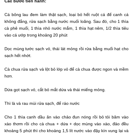
Các bước tiến hành:
Cá bông lau đem làm thật sạch, loại bỏ hết ruột cá để canh cá
không đắng, rửa sạch bằng nước muối loãng. Sau đó, cho 1 thìa
cà phê muối, 1 thìa nhỏ nước mắm, 1 thìa hạt nêm, 1/2 thìa tiêu
vào cá ướp trong khoảng 20 phút
Dọc mùng tước sạch vỏ, thái lát mỏng rồi rửa bằng muối hạt cho
sạch hết nhớt.
Cà chua rửa sạch và lột bỏ lớp vỏ để cà chua được ngon và mềm
hơn.
Dứa gọt sạch vỏ, cắt bỏ mắt dứa và thái miếng mỏng.
Thì là và rau mùi rửa sạch, để ráo nước
Cho 1 thìa canh dầu ăn vào chảo đun nóng rồi bỏ tỏi băm vào
xào thơm rồi cho cà chua + dứa + dọc mùng vào xào, đảo đều
khoảng 5 phút thì cho khoảng 1,5 lít nước vào đậy kín vung lại và