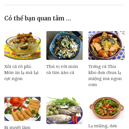
Có thể bạn quan tâm …
Xôi cá rô phi-
Thú vị với món
Trứng cá Thu
Món ăn lạ mà lại
cà tím xào cá
kho dưa chua lạ
cực ngon
miệng mà ngon
cơm
Lạ miệng, đưa
Bí quyết làm