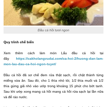
Đầu cá hồi tươi ngon
Quy trình chế biến
Xem thêm cách làm món Lẩu đầu cá hồi tại
đây
https://cakholangvudai.com/ca-hoi-2/huong-dan-lam-
mon-lau-dau-ca-hoi-ngon-tuyet/
Đầu cá hồi đã sơ chế đem rửa thật sạch, rồi chặt thành từng
miếng vừa ăn. Sau đó, cho 1 thìa nhỏ tỏi, 1/2 thìa muối và 1/2
thìa gừng giã nhỏ vào ướp trong khoảng 15 phút cho bớt tanh.
Sau khi ướp xong mang cá hồi mang cá hồi rửa sạch lại lần nữa
và để ráo nước.