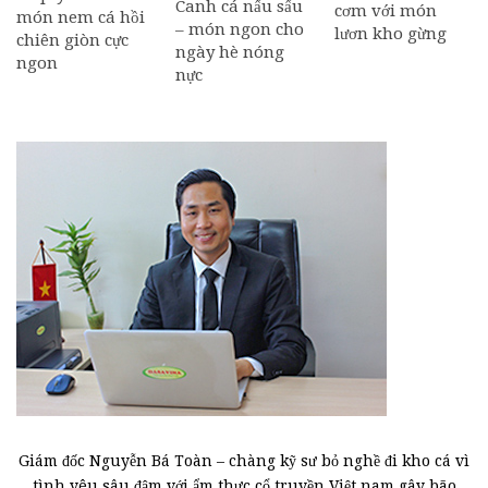
Canh cá nấu sấu
cơm với món
món nem cá hồi
– món ngon cho
lươn kho gừng
chiên giòn cực
ngày hè nóng
ngon
nực
Giám đốc Nguyễn Bá Toàn – chàng kỹ sư bỏ nghề đi kho cá vì
tình yêu sâu đậm với ẩm thực cổ truyền Việt nam gây bão