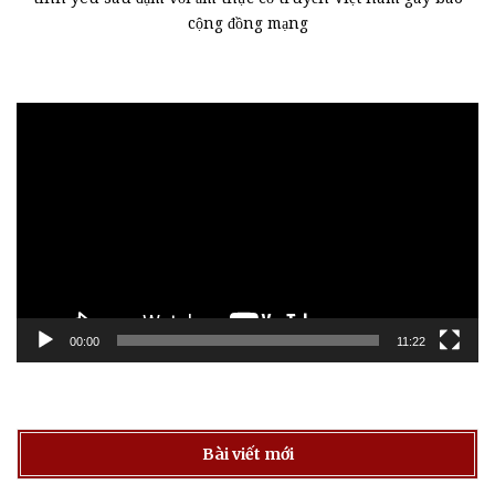
cộng đồng mạng
Trình
chơi
Video
00:00
11:22
Bài viết mới