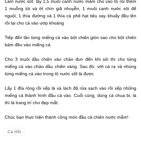
Làm nước sốt: lấy 1,5 muôi canh nước mắm cho vào tô rồi thêm
1 muỗng tỏi và ớt chín giã nhuyễn, 1 muôi canh nước sôi để
nguội, 1 thìa đường và 1 thìa cà phê hạt tiêu xay khuấy đều lên
rồi lại cho cá vào ướp khoảng
Tiếp đến lăn từng miếng cá vào bột chiên giòn sao cho bột chiên
bám đều vào miếng cá
Cho 3 muôi dầu chiên vào chảo đun đến khi sôi thì cho từng
miếng cá vào chảo dầu chiên vàng. Sau đó, vớt cá ra và nhúng
từng miếng cá vào trong tô nước sốt là được
Lấy 1 đĩa rộng rồi xếp lá xà lách đã rửa sạch vào rồi xếp những
miếng cá thành hình đầu cá vào. Cuối cùng, dùng cà chua bi, lá
thì là trang trí cho đẹp mắt.
Chúc bạn thực hiện thành công món đầu cá chiên nước mắm!
Cá Hồi