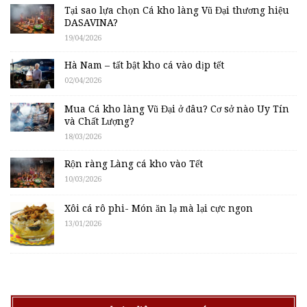
Tại sao lựa chọn Cá kho làng Vũ Đại thương hiệu
DASAVINA?
19/04/2026
Hà Nam – tất bật kho cá vào dịp tết
02/04/2026
Mua Cá kho làng Vũ Đại ở đâu? Cơ sở nào Uy Tín
và Chất Lượng?
18/03/2026
Rộn ràng Làng cá kho vào Tết
10/03/2026
Xôi cá rô phi- Món ăn lạ mà lại cực ngon
13/01/2026