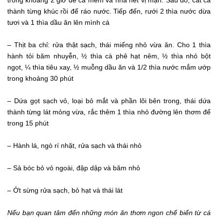
trong khoảng 2 giờ để cá mềm và nhả hết vị mặn. Sau đó, cắt cá
thành từng khúc rồi để ráo nước. Tiếp đến, rưới 2 thìa nước dừa
tươi và 1 thìa dầu ăn lên mình cá
– Thịt ba chỉ: rửa thật sạch, thái miếng nhỏ vừa ăn. Cho 1 thìa
hành tỏi băm nhuyễn, ½ thìa cà phê hạt nêm, ½ thìa nhỏ bột
ngọt, ¼ thìa tiêu xay, ½ muỗng dầu ăn và 1/2 thìa nước mắm ướp
trong khoảng 30 phút
– Dứa gọt sạch vỏ, loại bỏ mắt và phần lõi bên trong, thái dứa
thành từng lát mỏng vừa, rắc thêm 1 thìa nhỏ đường lên thơm để
trong 15 phút
– Hành lá, ngò rí nhặt, rửa sạch và thái nhỏ
– Sả bóc bỏ vỏ ngoài, đập dập và băm nhỏ
– Ớt sừng rửa sạch, bỏ hạt và thái lát
Nếu bạn quan tâm đến những món ăn thơm ngon chế biến từ cá