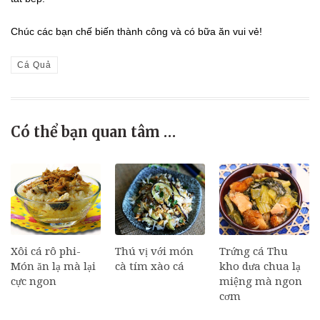
Chúc các bạn chế biến thành công và có bữa ăn vui vẻ!
Cá Quả
Có thể bạn quan tâm …
Xôi cá rô phi-
Thú vị với món
Trứng cá Thu
Món ăn lạ mà lại
cà tím xào cá
kho dưa chua lạ
cực ngon
miệng mà ngon
cơm