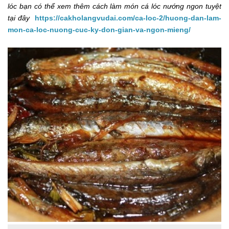
lóc bạn có thể xem thêm cách làm món cá lóc nướng ngon tuyệt
tại đây
https://cakholangvudai.com/ca-loc-2/huong-dan-lam-
mon-ca-loc-nuong-cuc-ky-don-gian-va-ngon-mieng/