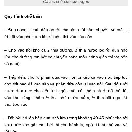
Cá lóc khô kho cực ngon
Quy trình chế biến
– Đun nóng 1 chút dầu ăn rồi cho hành tỏi băm nhuyễn và một ít
ớt bột vào phi thơm lên rồi cho thịt vào xào săn
– Cho vào nồi kho cá 2 thìa đường, 3 thìa nước lọc rồi đun nhỏ
lửa cho đường tan hết và chuyển sang màu cánh gián thì tắt bếp
và nguội
– Tiếp đến, cho ½ phần dứa vào nồi rồi xếp cá vào nồi, tiếp tục
cho thịt heo đã xào săn và phần dứa còn lại vào nồi. Sau đó rưới
nước dừa tươi cho đến khi ngập mặt cá, thêm sả ớt đã thái lát
vào kho cùng. Thêm ½ thìa nhỏ nước mắm, ½ thìa bột ngọt, ½
thìa tiêu vào.
– Đặt nồi cá lên bếp đun nhỏ lửa trong khoảng 40-45 phút cho tới
khi nước kho gần cạn hết thì cho hành lá, ngò rí thái nhỏ vào và
tắt bếp.