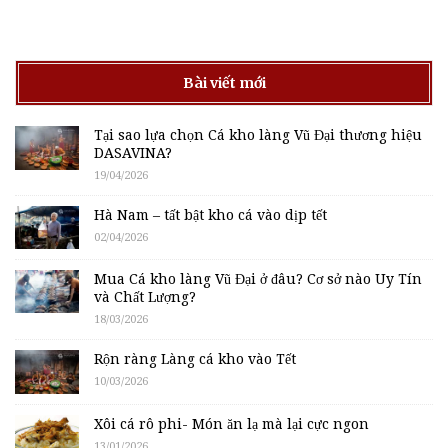
Bài viết mới
Tại sao lựa chọn Cá kho làng Vũ Đại thương hiệu
DASAVINA?
19/04/2026
Hà Nam – tất bật kho cá vào dịp tết
02/04/2026
Mua Cá kho làng Vũ Đại ở đâu? Cơ sở nào Uy Tín
và Chất Lượng?
18/03/2026
Rộn ràng Làng cá kho vào Tết
10/03/2026
Xôi cá rô phi- Món ăn lạ mà lại cực ngon
13/01/2026