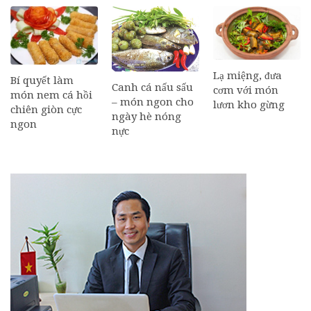
Lạ miệng, đưa
Bí quyết làm
Canh cá nấu sấu
cơm với món
món nem cá hồi
– món ngon cho
lươn kho gừng
chiên giòn cực
ngày hè nóng
ngon
nực