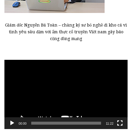
Giám đốc Nguyễn Bá Toàn – chàng kỹ sư bỏ nghề đi kho cá vì
tình yêu sâu đậm với ẩm thực cổ truyền Việt nam gây bão
cộng đồng mạng
Trình
chơi
Video
00:00
11:22