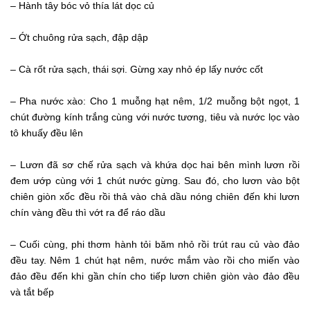
– Hành tây bóc vỏ thía lát dọc củ
– Ớt chuông rửa sạch, đập dập
– Cà rốt rửa sạch, thái sợi. Gừng xay nhỏ ép lấy nước cốt
– Pha nước xào: Cho 1 muỗng hạt nêm, 1/2 muỗng bột ngọt, 1
chút đường kính trắng cùng với nước tương, tiêu và nước lọc vào
tô khuấy đều lên
– Lươn đã sơ chế rửa sạch và khứa dọc hai bên mình lươn rồi
đem ướp cùng với 1 chút nước gừng. Sau đó, cho lươn vào bột
chiên giòn xốc đều rồi thả vào chả dầu nóng chiên đến khi lươn
chín vàng đều thì vớt ra để ráo dầu
– Cuối cùng, phi thơm hành tỏi băm nhỏ rồi trút rau củ vào đảo
đều tay. Nêm 1 chút hạt nêm, nước mắm vào rồi cho miến vào
đảo đều đến khi gần chín cho tiếp lươn chiên giòn vào đảo đều
và tắt bếp