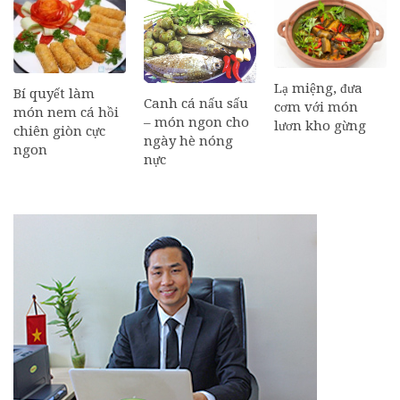
Lạ miệng, đưa
Bí quyết làm
Canh cá nấu sấu
cơm với món
món nem cá hồi
– món ngon cho
lươn kho gừng
chiên giòn cực
ngày hè nóng
ngon
nực