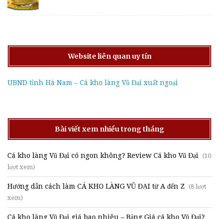
Website liên quan uy tín
UBND tỉnh Hà Nam – Cá kho làng Vũ Đại xuất ngoại
Bài viết xem nhiều trong tháng
Cá kho làng Vũ Đại có ngon không? Review Cá kho Vũ Đại
(10
lượt xem)
Hướng dẫn cách làm CÁ KHO LÀNG VŨ ĐẠI từ A đến Z
(8 lượt
xem)
Cá kho làng Vũ Đại giá bao nhiêu – Bảng Giá cá kho Vũ Đại?