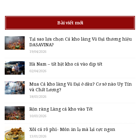
Bài viết mới
Tại sao lựa chọn Cá kho làng Vũ Đại thương hiệu
DASAVINA?
19/04/2026
Hà Nam – tất bật kho cá vào dịp tết
02/04/2026
Mua Cá kho làng Vũ Đại ở đâu? Cơ sở nào Uy Tín
và Chất Lượng?
18/03/2026
Rộn ràng Làng cá kho vào Tết
10/03/2026
Xôi cá rô phi- Món ăn lạ mà lại cực ngon
13/01/2026