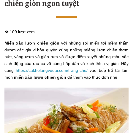
chiên giòn ngon tuyệt
👁️ 109 lượt xem
Miến xào lươn chiên giòn
với những sợi miến tơi mềm thấm
đượm các gia vị hòa quyện cùng những miếng lươn chiên thơm
nức, vàng ươm và giòn rụm và được điểm xuyết những màu sắc
sinh động của rau củ vô cùng hấp dẫn và kích thích vị giác. Hãy
cùng
https://cakholangvudai.com/trang-chu/
vào bếp trổ tài làm
món
miến xào lươn chiên giòn
để thêm vào thực đơn nhé