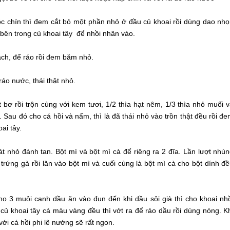
uộc chín thì đem cắt bỏ một phần nhỏ ở đầu củ khoai rồi dùng dao nh
 bên trong củ khoai tây để nhồi nhân vào.
ch, để ráo rồi đem băm nhỏ.
ráo nước, thái thật nhỏ.
 bơ rồi trộn cùng với kem tươi, 1/2 thìa hạt nêm, 1/3 thìa nhỏ muối 
 Sau đó cho cá hồi và nấm, thì là đã thái nhỏ vào trồn thật đều rồi đ
ai tây.
t nhỏ đánh tan. Bột mì và bột mì cà để riêng ra 2 đĩa. Lần lượt nhú
 trứng gà rồi lăn vào bột mì và cuối cùng là bột mì cà cho bột dính đ
ho 3 muôi canh dầu ăn vào đun đến khi dầu sôi già thì cho khoai nh
 củ khoai tây cá màu vàng đều thì vớt ra để ráo dầu rồi dùng nóng. K
ới cá hồi phi lê nướng sẽ rất ngon.