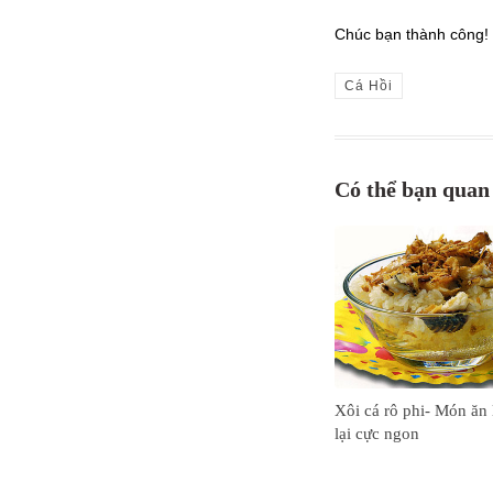
Chúc bạn thành công!
Cá Hồi
Có thể bạn qua
Xôi cá rô phi- Món ăn
lại cực ngon