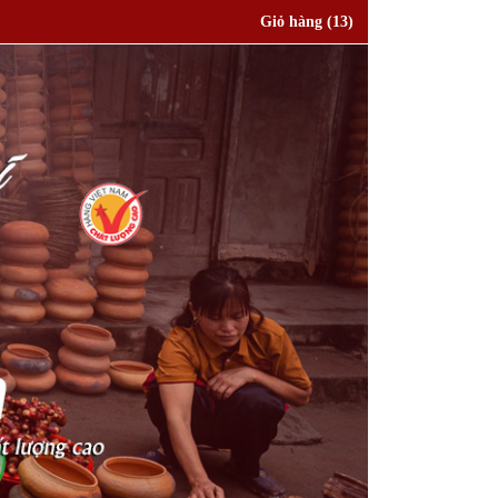
Giỏ hàng
(13)