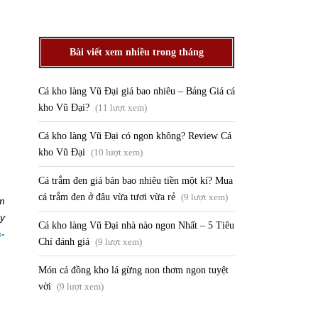
Bài viết xem nhiều trong tháng
Cá kho làng Vũ Đại giá bao nhiêu – Bảng Giá cá
kho Vũ Đại?
(11 lượt xem)
Cá kho làng Vũ Đại có ngon không? Review Cá
kho Vũ Đại
(10 lượt xem)
Cá trắm đen giá bán bao nhiêu tiền một kí? Mua
cá trắm đen ở đâu vừa tươi vừa rẻ
(9 lượt xem)
êm
y
Cá kho làng Vũ Đại nhà nào ngon Nhất – 5 Tiêu
c-
Chí đánh giá
(9 lượt xem)
Món cá đồng kho lá gừng non thơm ngon tuyệt
vời
(9 lượt xem)