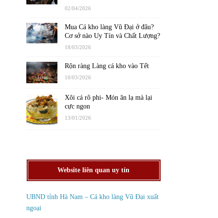
02/04/2026
Mua Cá kho làng Vũ Đại ở đâu?
Cơ sở nào Uy Tín và Chất Lượng?
18/03/2026
Rộn ràng Làng cá kho vào Tết
10/03/2026
Xôi cá rô phi- Món ăn lạ mà lại
cực ngon
13/01/2026
Website liên quan uy tín
UBND tỉnh Hà Nam – Cá kho làng Vũ Đại xuất
ngoại