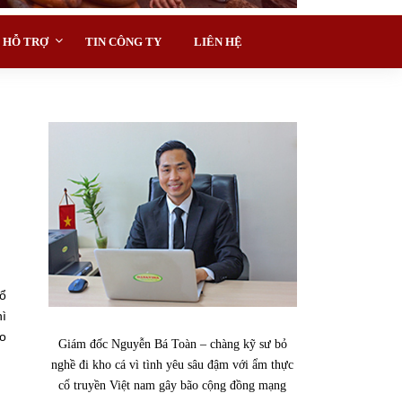
HỖ TRỢ
TIN CÔNG TY
LIÊN HỆ
bổ
hì
eo
Giám đốc Nguyễn Bá Toàn – chàng kỹ sư bỏ
nghề đi kho cá vì tình yêu sâu đậm với ẩm thực
cổ truyền Việt nam gây bão cộng đồng mạng