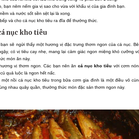
o, bạn nêm nếm gia vị sao cho vừa với khẩu vị của gia đình bạn.
mềm và nước sốt sền sệt lại là xong.
 bếp và cho cá nục kho tiêu ra đĩa để thưởng thức.
á nục kho tiêu
, bạn sẽ ngửi thấy một hương vị đặc trưng thơm ngon của cá nục. B
ngậy, có vị tiêu cay nhẹ, mang lại cảm giác ngon miệng khó cưỡng v
hức món ăn này.
 hương vị thơm ngon. Các bạn nên ăn
cá nục kho tiêu
với cơm nón
củ quả luộc là ngon hết nấc.
một nồi cá nục kho tiêu trong bữa cơm gia đình là một điều vô cù
 cùng nhau quây quần, thưởng thức món đặc sản thơm ngon này.