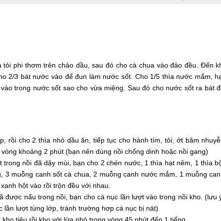
 tỏi phi thơm trên chảo dầu, sau đó cho cà chua vào đảo đều. Đến k
ho 2/3 bát nước vào để đun làm nước sốt. Cho 1/5 thìa nước mắm, h
vào trong nước sốt sao cho vừa miệng. Sau đó cho nước sốt ra bát 
p, rồi cho 2 thìa nhỏ dầu ăn, tiếp tục cho hành tím, tỏi, ớt băm nhuy
 vòng khoảng 2 phút (bạn nên dùng nồi chống dinh hoặc nồi gang)
ớt trong nồi đã dậy mùi, bạn cho 2 chén nước, 1 thìa hạt nêm, 1 thìa b
g, 3 muỗng canh sốt cà chua, 2 muỗng canh nước mắm, 1 muỗng ca
 xanh hột vào rồi trộn đều với nhau.
ã được nấu trong nồi, bạn cho cá nục lần lượt vào trong nồi kho. (lưu 
 lần lượt từng lớp, tránh trường hợp cá nục bị nát)
kho tiêu rồi kho với lửa nhỏ trong vòng 45 phút đến 1 tiếng.