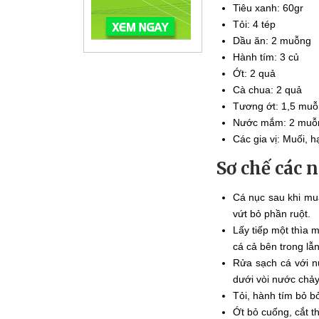
Tiêu xanh: 60gr
Tỏi: 4 tép
Dầu ăn: 2 muỗng
Hành tím: 3 củ
Ớt: 2 quả
Cà chua: 2 quả
Tương ớt: 1,5 mu
Nước mắm: 2 muỗ
Các gia vị: Muối, h
Sơ chế các 
Cá nục sau khi mu
vứt bỏ phần ruột.
Lấy tiếp một thìa 
cá cả bên trong lẫ
Rửa sạch cá với n
dưới vòi nước chảy
Tỏi, hành tím bỏ b
Ớt bỏ cuống, cắt t