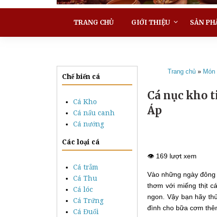
TRANG CHỦ
GIỚI THIỆU
SẢN PH
Trang chủ
»
Món 
Chế biến cá
Cá nục kho 
Cá Kho
Áp
Cá nấu canh
Cá nướng
Các loại cá
👁️ 169 lượt xem
Cá trắm
Vào những ngày đông l
Cá Thu
thơm với miếng thịt cá
Cá lóc
ngon. Vậy bạn hãy thử
Cá Trứng
đình cho bữa cơm thêm
Cá Đuối