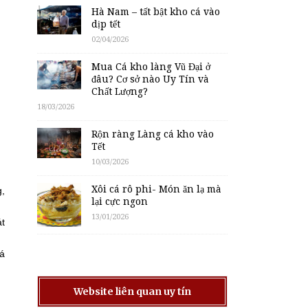
Hà Nam – tất bật kho cá vào
dịp tết
02/04/2026
Mua Cá kho làng Vũ Đại ở
đâu? Cơ sở nào Uy Tín và
Chất Lượng?
18/03/2026
Rộn ràng Làng cá kho vào
Tết
10/03/2026
Xôi cá rô phi- Món ăn lạ mà
g,
lại cực ngon
13/01/2026
át
cá
Website liên quan uy tín