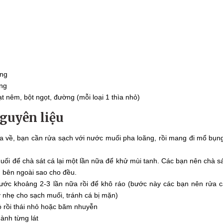
ỗng
ng
ạt nêm, bột ngọt, đường (mỗi loại 1 thìa nhỏ)
nguyên liệu
a về, bạn cần rửa sạch với nước muối pha loãng, rồi mang đi mổ bụn
muối để chà sát cá lại một lần nữa để khử mùi tanh. Các bạn nên chà s
n bên ngoài sao cho đều.
ước khoảng 2-3 lần nữa rồi để khô ráo (bước này các bạn nên rửa 
 nhẹ cho sạch muối, tránh cá bị mặn)
ỏ rồi thái nhỏ hoặc băm nhuyễn
hành từng lát