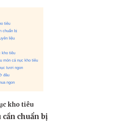
o tiêu
n chuẩn bị
yên liệu
 kho tiêu
ấu món cá nục kho tiêu
nục tươi ngon
 ở đâu
hua ngon
ục kho tiêu
 cần chuẩn bị