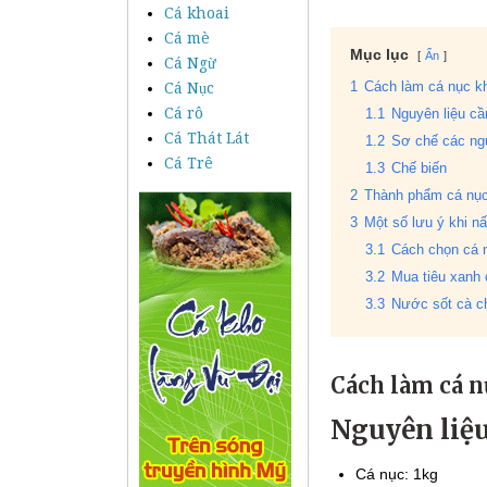
Cá khoai
Cá mè
Mục lục
Ẩn
Cá Ngừ
Cá Nục
1
Cách làm cá nục kh
Cá rô
1.1
Nguyên liệu cầ
Cá Thát Lát
1.2
Sơ chế các ngu
Cá Trê
1.3
Chế biến
2
Thành phẩm cá nục
3
Một số lưu ý khi n
3.1
Cách chọn cá 
3.2
Mua tiêu xanh
3.3
Nước sốt cà c
Cách làm cá n
Nguyên liệu
Cá nục: 1kg