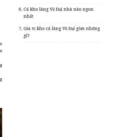
Cá kho làng Vũ Đại nhà nào ngon
nhất
Gia vị kho cá làng Vũ Đại gồm những
gì?
ên
ới
g
ng