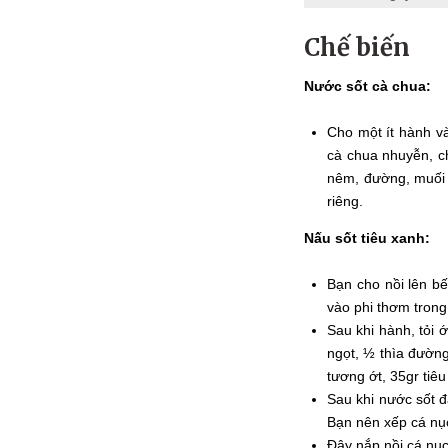
Chế biến
Nước sốt cà chua:
Cho một ít hành và
cà chua nhuyễn, c
nêm, đường, muối 
riêng.
Nấu sốt tiêu xanh:
Bạn cho nồi lên bế
vào phi thơm trong
Sau khi hành, tỏi 
ngọt, ½ thìa đườn
tương ớt, 35gr tiêu
Sau khi nước sốt đ
Bạn nên xếp cá nục
Đậy nắp nồi cá nục 