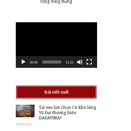
cộng đồng mạng
Trình
chơi
Video
00:00
11:22
Bài viết mới
Tại sao lựa chọn Cá kho làng
Vũ Đại thương hiệu
DASAVINA?
19/04/2026