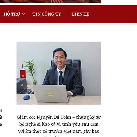
HỖ TRỢ
TIN CÔNG TY
LIÊN HỆ
on
Giám đốc Nguyễn Bá Toàn – chàng kỹ sư
ất
bỏ nghề đi kho cá vì tình yêu sâu đậm
ia
với ẩm thực cổ truyền Việt nam gây bão