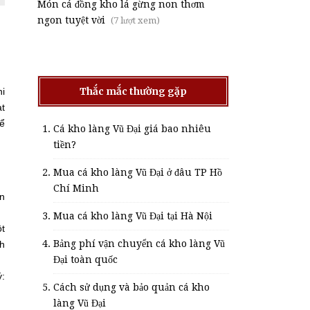
Món cá đồng kho lá gừng non thơm
ngon tuyệt vời
(7 lượt xem)
Thắc mắc thường gặp
hi
ạt
để
Cá kho làng Vũ Đại giá bao nhiêu
tiền?
Mua cá kho làng Vũ Đại ở đâu TP Hồ
Chí Minh
ễn
Mua cá kho làng Vũ Đại tại Hà Nội
ột
Bảng phí vận chuyển cá kho làng Vũ
nh
Đại toàn quốc
ý:
Cách sử dụng và bảo quản cá kho
làng Vũ Đại