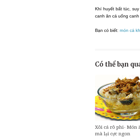
Khí huyết bất túc, s
canh ăn cá uống canh 
Bạn có biết:
món cá kh
Có thể bạn qu
Xôi cá rô phi- Món ă
mà lại cực ngon