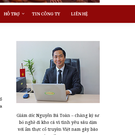
HỖ TRỢ
TIN CÔNG TY
LIÊN HỆ
bổ
ữa
Giám đốc Nguyễn Bá Toàn – chàng kỹ sư
bỏ nghề đi kho cá vì tình yêu sâu đậm
với ẩm thực cổ truyền Việt nam gây bão