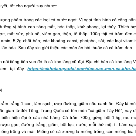
uyết, tốt cho người suy nhược.
ượng phẩm trong các loại cá nước ngọt. Vị ngọt tính bình có công nă
dưỡng vị bình can sáng mắt, hóa thấp, khứ phong, lợi thủy. Thích h
ợc, mất sức, phù nề, viêm gan, thận, tê thấp. 100g thịt cá trắm đen 
amin; 5,2g chất béo; các khoáng canxi, photpho, sắt; các loại vitami
lão hóa. Sau đây xin giới thiệu các món ăn bài thuốc có cá trắm đen.
nổi tiếng tiến vua đó là cá kho làng vũ đại. Địa chỉ bán cá kho làng 
xem tại đây.
https://cakholangvudai.com/dac-san-mon-ca-kho-ha
ị:
trắm trắng 1 con, làm sạch, ướp đường, giấm nấu canh ăn. Đây là m
ân gian từ đời Tống, Trung Quốc có tên món “cá giấm Tây Hồ”, nay r
 biến hiện đại ở các nhà hàng. Cá trắm 700g, gừng bột 1,5g, rau m
, rượu gạo, đường trắng, giấm, bột lọc, nước, mỗi thứ một ít. Làm sạ
miếng trống và mái. Miếng có cả xương là miếng trống, còn miếng kia 