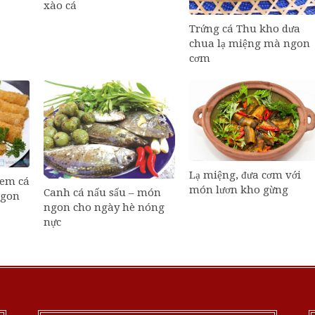
xào cá
Trứng cá Thu kho dưa
chua lạ miệng mà ngon
cơm
Lạ miệng, đưa cơm với
nem cá
món lươn kho gừng
Canh cá nấu sấu – món
ngon
ngon cho ngày hè nóng
nực