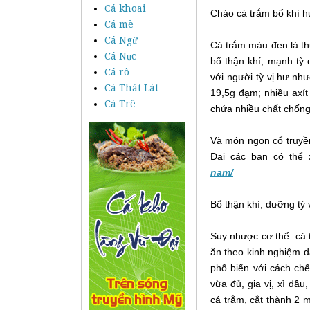
Cá khoai
Cháo cá trắm bổ khí h
Cá mè
Cá Ngừ
Cá trắm màu đen là th
Cá Nục
bổ thận khí, mạnh tỳ 
Cá rô
với người tỳ vị hư như
Cá Thát Lát
19,5g đạm; nhiều axít 
Cá Trê
chứa nhiều chất chống 
Và món ngon cổ truyền 
Đại các bạn có thể 
nam/
Bổ thận khí, dưỡng tỳ v
Suy nhược cơ thể: cá 
ăn theo kinh nghiệm d
phổ biến với cách chế
vừa đủ, gia vị, xì dầu
cá trắm, cắt thành 2 