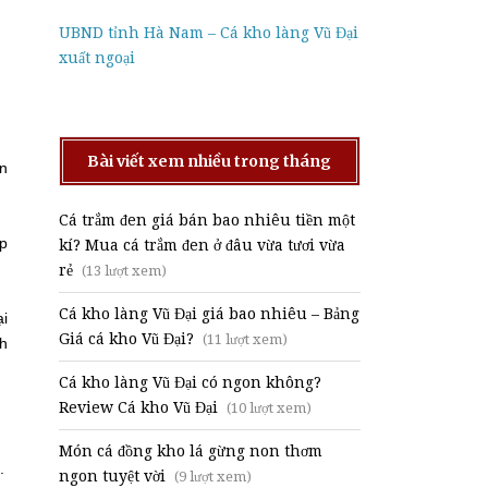
UBND tỉnh Hà Nam – Cá kho làng Vũ Đại
xuất ngoại
Bài viết xem nhiều trong tháng
ên
Cá trắm đen giá bán bao nhiêu tiền một
ớp
kí? Mua cá trắm đen ở đâu vừa tươi vừa
rẻ
(13 lượt xem)
Cá kho làng Vũ Đại giá bao nhiêu – Bảng
ại
Giá cá kho Vũ Đại?
(11 lượt xem)
nh
Cá kho làng Vũ Đại có ngon không?
Review Cá kho Vũ Đại
(10 lượt xem)
Món cá đồng kho lá gừng non thơm
.
ngon tuyệt vời
(9 lượt xem)