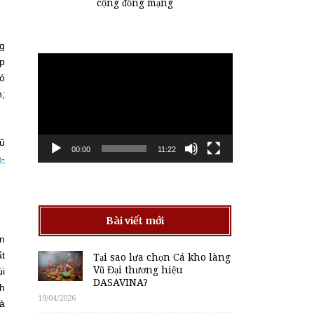
cộng đồng mạng
ng
Trình
ợp
chơi
có
Video
n;
Vũ
00:00
11:22
-
Bài viết mới
ón
ất
Tại sao lựa chọn Cá kho làng
Vũ Đại thương hiệu
ùi
DASAVINA?
ch
19/04/2026
là