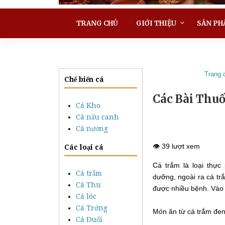
TRANG CHỦ
GIỚI THIỆU
SẢN PH
Trang 
Chế biến cá
Các Bài Thuố
Cá Kho
Cá nấu canh
Cá nướng
👁️ 39 lượt xem
Các loại cá
Cá trắm là loại thự
Cá trắm
dưỡng, ngoài ra cá tr
Cá Thu
được nhiều bệnh. Vào 
Cá lóc
Cá Trứng
Món ăn từ cá trắm đen
Cá Đuối