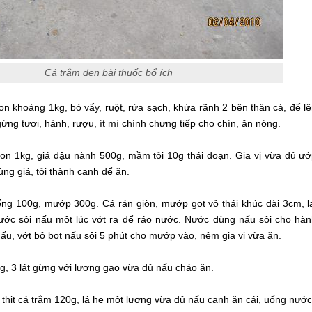
Cá trắm đen bài thuốc bổ ích
on khoảng 1kg, bỏ vẩy, ruột, rửa sạch, khứa rãnh 2 bên thân cá, để l
ừng tươi, hành, rượu, ít mì chính chưng tiếp cho chín, ăn nóng.
con 1kg, giá đậu nành 500g, mầm tỏi 10g thái đoạn. Gia vị vừa đủ ư
ùng giá, tỏi thành canh để ăn.
iếng 100g, mướp 300g. Cá rán giòn, mướp gọt vỏ thái khúc dài 3cm, l
nước sôi nấu một lúc vớt ra để ráo nước. Nước dùng nấu sôi cho hà
ấu, vớt bỏ bọt nấu sôi 5 phút cho mướp vào, nêm gia vị vừa ăn.
g, 3 lát gừng với lượng gạo vừa đủ nấu cháo ăn.
 thịt cá trắm 120g, lá hẹ một lượng vừa đủ nấu canh ăn cái, uống nước