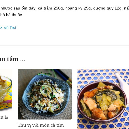
uy nhược sau ốm dậy: cá trắm 250g, hoàng kỳ 25g, đương quy 12g, n
bỏ bã thuốc.
o Vũ Đại
an tâm …
n lạ
Thú vị với món cà tím