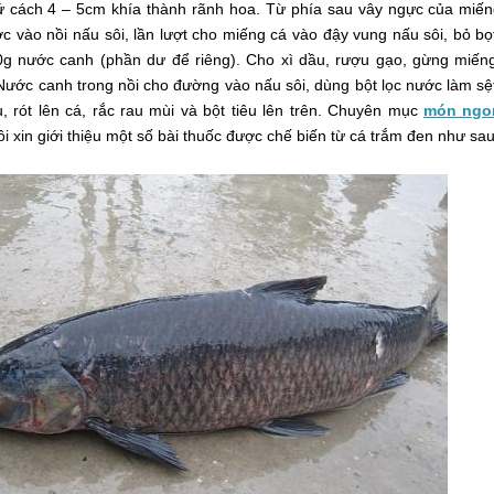
 cách 4 – 5cm khía thành rãnh hoa. Từ phía sau vây ngực của miế
c vào nồi nấu sôi, lần lượt cho miếng cá vào đậy vung nấu sôi, bỏ bọ
50g nước canh (phần dư để riêng). Cho xì dầu, rượu gạo, gừng miến
 Nước canh trong nồi cho đường vào nấu sôi, dùng bột lọc nước làm sệ
 rót lên cá, rắc rau mùi và bột tiêu lên trên. Chuyên mục
món ngo
i xin giới thiệu một số bài thuốc được chế biến từ cá trắm đen như sau