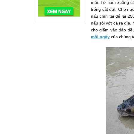
mái. Từ hàm xuống cứ
trống cắt đứt. Cho nướ
nấu chín tái để lại 2
nấu sôi vớt cá ra đĩa.
cho giấm vào đảo đều,
mỗi ngày
của chúng tô