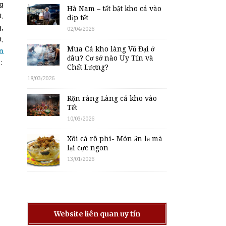
ng
Hà Nam – tất bật kho cá vào
t,
dịp tết
g,
02/04/2026
t,
Mua Cá kho làng Vũ Đại ở
n
đâu? Cơ sở nào Uy Tín và
:
Chất Lượng?
18/03/2026
Rộn ràng Làng cá kho vào
Tết
10/03/2026
Xôi cá rô phi- Món ăn lạ mà
lại cực ngon
13/01/2026
Website liên quan uy tín