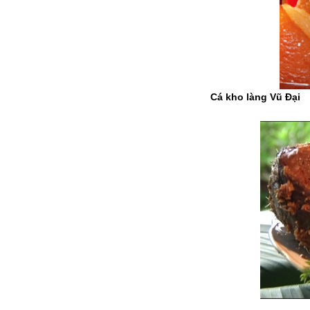
Cá kho làng Vũ Đại