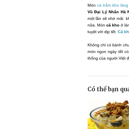
Món
cá trắm kho làng
Vũ Đại Lý Nhân Hà
một lần sẽ nhớ mãi k
nữa. Món
cá kho
ở là
tuyệt vời dịp tết.
Cá kh
Không chỉ có bánh chưn
món ngon ngày tết có
thống của người Việt đ
Có thể bạn qu