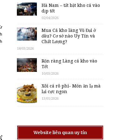
Hà Nam – tất bật kho cá vào
dịp tết
02/04/2026
từ
Mua Cá kho làng Vũ Đại ở
nh
đâu? Cơ sở nào Uy Tín và
nh
Chất Lượng?
18/03/2026
Rộn ràng Làng cá kho vào
Tết
10/03/2026
Xôi cá rô phi- Món ăn lạ mà
lại cực ngon
13/01/2026
Website liên quan uy tín
ể