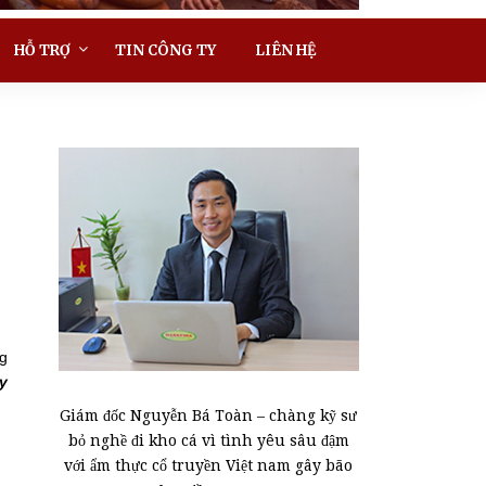
HỖ TRỢ
TIN CÔNG TY
LIÊN HỆ
ng
y
Giám đốc Nguyễn Bá Toàn – chàng kỹ sư
bỏ nghề đi kho cá vì tình yêu sâu đậm
với ẩm thực cổ truyền Việt nam gây bão