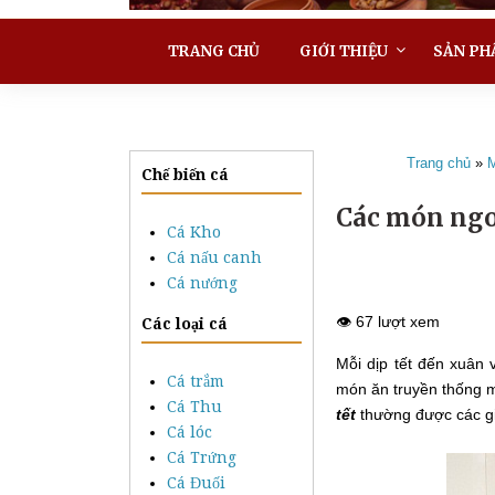
TRANG CHỦ
GIỚI THIỆU
SẢN PH
Trang chủ
»
M
Chế biến cá
Các món ngo
Cá Kho
Cá nấu canh
Cá nướng
👁️ 67 lượt xem
Các loại cá
Mỗi dịp tết đến xuân
Cá trắm
món ăn truyền thống 
Cá Thu
tết
thường được các gi
Cá lóc
Cá Trứng
Cá Đuối