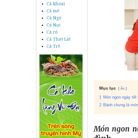
Cá khoai
Cá mè
Cá Ngừ
Cá Nục
Cá rô
Cá Thát Lát
Cá Trê
Mục lục
Ẩn
1
Món ngon ngày tết 
2
Bánh chưng là món 
Món ngon ng