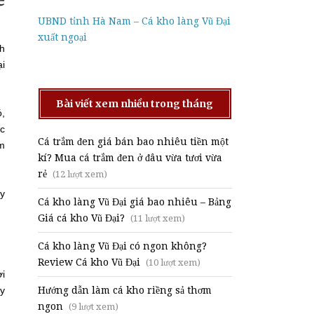
UBND tỉnh Hà Nam – Cá kho làng Vũ Đại
xuất ngoại
nh
ại
Bài viết xem nhiều trong tháng
ó,
ớc
Cá trắm đen giá bán bao nhiêu tiền một
em
kí? Mua cá trắm đen ở đâu vừa tươi vừa
rẻ
(12 lượt xem)
ay
Cá kho làng Vũ Đại giá bao nhiêu – Bảng
Giá cá kho Vũ Đại?
(11 lượt xem)
Cá kho làng Vũ Đại có ngon không?
Review Cá kho Vũ Đại
(10 lượt xem)
ời
ay
Hướng dẫn làm cá kho riềng sả thơm
ngon
(9 lượt xem)