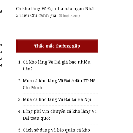
Cá kho làng Vũ Đại nhà nào ngon Nhất –
ng
5 Tiêu Chí đánh giá
(9 lượt xem)
ên
Thắc mắc thường gặp
ữa
từ
Cá kho làng Vũ Đại giá bao nhiêu
ột
tiền?
Mua cá kho làng Vũ Đại ở đâu TP Hồ
Chí Minh
Mua cá kho làng Vũ Đại tại Hà Nội
Bảng phí vận chuyển cá kho làng Vũ
Đại toàn quốc
Cách sử dụng và bảo quản cá kho