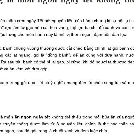
của mâm cơm ngày Tết bởi nguyên liệu của bánh chưng là sự hội tụ ti
 được làm từ gạo nếp cái hoa vàng, thịt lợn ba chỉ, đỗ xanh và các lo
t đặc trưng cho món bánh này là mùi vị thơm ngon, đậm hồn dân tộc.
, bánh chưng vuông thường được cắt chéo bằng chính lạt gói bánh đ
g cắt lát ngang, gọi là “đồng bánh”, để ăn cùng với dưa hành, nư
 Ra sau tết, bánh có thể bị lại gạo, bị cứng, khi đó người ta thường đ
ỡ và ăn kèm với dưa góp.
anh trong gói quà Tết có ý nghĩa mang đến lời chúc sung túc và m
là
món ăn ngon ngày tết
không thể thiếu trong mỗi bữa ăn của ngư
a truyền thống được làm từ 3 nguyên liệu chính là thịt nạc thăn s
ngon, sau đó gói trong lá chuối xanh và đem luộc chín.