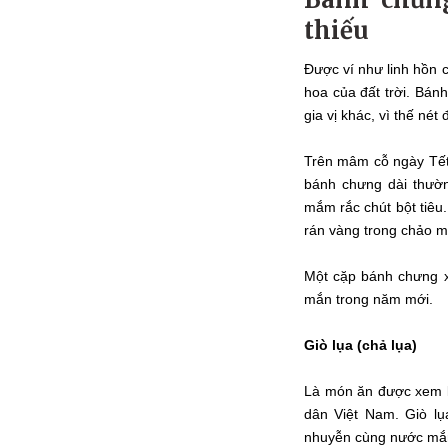
thiếu
Được ví như linh hồn 
hoa của đất trời. Bánh
gia vị khác, vì thế né
Trên mâm cỗ ngày Tết
bánh chưng dài thườn
mắm rắc chút bột tiêu.
rán vàng trong chảo m
Một cặp bánh chưng x
mắn trong năm mới.
Giò lụa (chả lụa)
Là món ăn được xem 
dân Việt Nam. Giò lụ
nhuyễn cùng nước mắm 