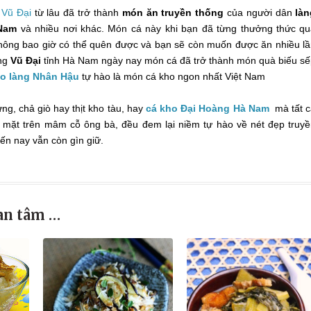
 Vũ Đại
từ lâu đã trở thành
món ăn truyền thống
của người dân
làn
 Nam
và nhiều nơi khác. Món cá này khi bạn đã từng thưởng thức q
hông bao giờ có thể quên được và bạn sẽ còn muốn được ăn nhiều l
ng
Vũ Đại
tỉnh Hà Nam ngày nay món cá đã trở thành món quà biếu s
o làng Nhân Hậu
tự hào là món cá kho ngon nhất Việt Nam
g, chả giò hay thịt kho tàu, hay
cá kho Đại Hoàng Hà Nam
mà tất 
 mặt trên mâm cỗ ông bà, đều đem lại niềm tự hào về nét đẹp truy
ến nay vẫn còn gìn giữ.
an tâm …