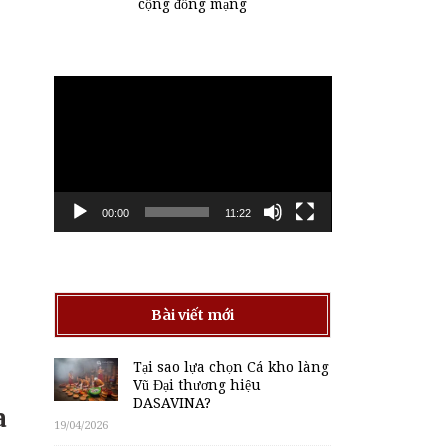
cộng đồng mạng
Trình
chơi
Video
00:00
11:22
Bài viết mới
Tại sao lựa chọn Cá kho làng
Vũ Đại thương hiệu
DASAVINA?
a
19/04/2026