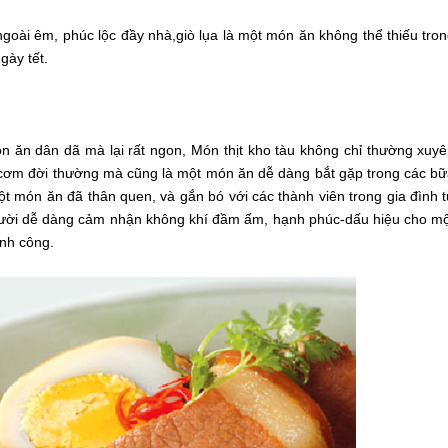
ngoài êm, phúc lộc đầy nhà,giò lụa là một món ăn không thể thiếu tro
gày tết.
ón ăn dân dã mà lại rất ngon, Món thịt kho tàu không chỉ thường xuy
 cơm đời thường mà cũng là một món ăn dễ dàng bắt gặp trong các b
ột món ăn đã thân quen, và gắn bó với các thành viên trong gia đình 
gười dễ dàng cảm nhận không khí đầm ấm, hạnh phúc-dấu hiệu cho m
ành công.