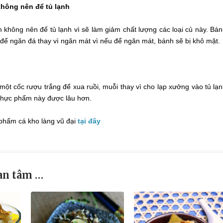
không nên để tủ lạnh
m không nên để tủ lạnh vì sẽ làm giảm chất lượng các loại củ này. Bá
 để ngăn đá thay vì ngăn mát vì nếu để ngăn mát, bánh sẽ bị khô mặt.
ột cốc rượu trắng để xua ruồi, muỗi thay vì cho lạp xưởng vào tủ lạ
 thực phẩm này được lâu hơn.
 phẩm cá kho làng vũ đại
tại đây
an tâm …