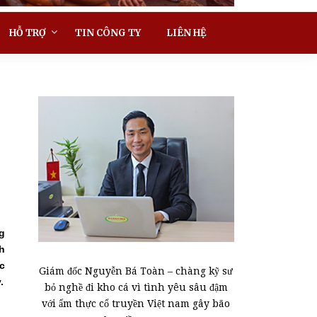
HỖ TRỢ
TIN CÔNG TY
LIÊN HỆ
g
nh
c
Giám đốc Nguyễn Bá Toàn – chàng kỹ sư
.
bỏ nghề đi kho cá vì tình yêu sâu đậm
với ẩm thực cổ truyền Việt nam gây bão