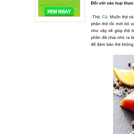
Đối với các loại thự
-Thịt,
Cá
: Muốn thịt v
phần thịt rồi mới bỏ 
như vậy sẽ giúp thịt 
phần đã chia nhỏ ra 
để đảm bảo thịt không 