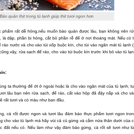
Bảo quản thịt trong tủ lạnh giúp thịt tươi ngon hơn
hực phẩm rất dễ hỏng,nếu muốn bảo quản được lâu, bạn không nên r
, lá dập, phần bị hỏng, cắt bỏ phần rễ để ở nơi thoáng mát. Nếu có 
 ráo nước và cho vào túi xốp buộc kín, cho túi vào ngăn mát tủ lạnh 
 cũng vậy, rửa sạch để ráo, cho vào túi buộc kín trước khi bỏ vào tủ lạ
hín:
ng ta thường để ớt ở ngoài hoặc là cho vào ngăn mát của tủ lạnh; t
ươi lâu bạn nên rửa sạch, để ráo, cất vào hộp đã đậy nắp và cho v
sẽ rất tươi và có màu như ban đầu.
ng, cà rốt được ngon và tươi lâu đảm báo thực phẩm tươi ngon tro
g cho vào tủ lạnh mà hãy vùi cả củ gừng và cắm nửa thân dưới của 
ặc đất nếu có. Nếu làm như vậy đảm bảo gừng, cà rốt sẽ tươi như l