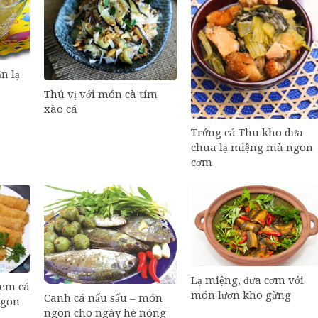
n lạ
Thú vị với món cà tím
xào cá
Trứng cá Thu kho dưa
chua lạ miệng mà ngon
cơm
Lạ miệng, đưa cơm với
nem cá
món lươn kho gừng
Canh cá nấu sấu – món
ngon
ngon cho ngày hè nóng