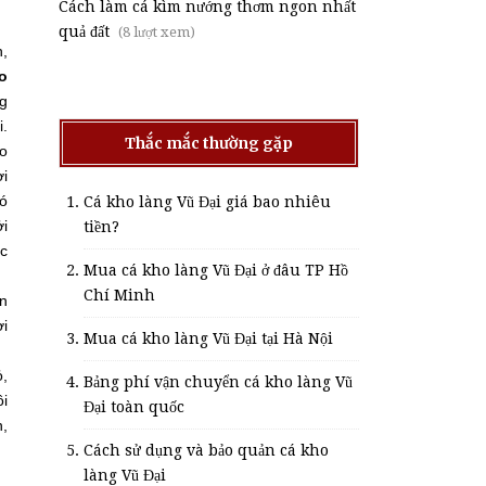
Cách làm cá kìm nướng thơm ngon nhất
quả đất
(8 lượt xem)
h,
o
ng
i.
Thắc mắc thường gặp
ảo
ời
Đó
Cá kho làng Vũ Đại giá bao nhiêu
ởi
tiền?
ắc
Mua cá kho làng Vũ Đại ở đâu TP Hồ
Chí Minh
ẩn
ơi
Mua cá kho làng Vũ Đại tại Hà Nội
ỏ,
Bảng phí vận chuyển cá kho làng Vũ
ôi
Đại toàn quốc
n,
Cách sử dụng và bảo quản cá kho
làng Vũ Đại