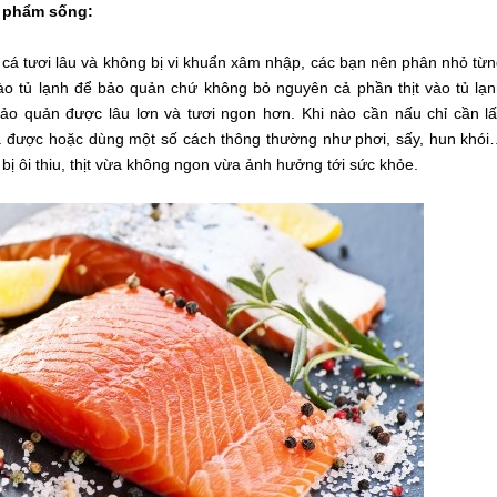
c phẩm sống:
à cá tươi lâu và không bị vi khuẩn xâm nhập, các bạn nên phân nhỏ từ
vào tủ lạnh để bảo quản chứ không bỏ nguyên cả phần thịt vào tủ lạ
bảo quản được lâu lơn và tươi ngon hơn. Khi nào cần nấu chỉ cần l
là được hoặc dùng một số cách thông thường như phơi, sấy, hun khó
bị ôi thiu, thịt vừa không ngon vừa ảnh hưởng tới sức khỏe.