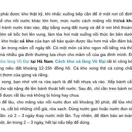
 phải được kho thật kỹ, khi nhấc xuống bếp cần để ở một nơi cố địn
hể cho nồi nước khác lớn hơn, mức nước cách miệng nồi thịt/
cá kh
 tránh nước tràn vào, đậy bằng vung đất nung và để ở nơi khô thoá
lớn sẽ bốc hơi lên vung, làm tỏa hơi mát xuống nồi thức ăn bên dướ
ịt kho hoặc
cá kho
của bạn sẽ bảo quản được lâu hơn mà vẫn đảm b
 ăn trong mâm cỗ ngày tết. Có một món cá kho ngon nổi tiếng mà th
 mà nhiều gia đình thường lựa chọn cho mâm cỗ của gia đình mình. 
kho làng Vũ Đại
tại Hà Nam
.
Cách kho cá làng Vũ Đại
rất kì công b
ng niêu đất khoảng 12-15h đồng hồ. Cá kho xong thịt cá cứng ch
ị thơm của gừng và riềng.
c xong, bạn nhớ vớt ra rửa sạch lá để hết nhựa và ráo. Xếp bánh c
cho vật nặng đè lên bánh thoát hết nước. Sau đó, chỉ cần treo bánh n
ể được rất lâu mà không bị hỏng hay chua.
để lâu, cho măng vào nồi nước đun sôi khoảng 30 phút, để lửa nh
ớt ra, cắt bỏ những chỗ già, rửa sạch. Dùng nước gạo hoặc nước đun s
ần. cứ 2 – 3 ngày thay nước một lần. Tuy nhiên, để đảm bảo an toà
ột, ăn trong 2 – 3 ngày, hết lại nấu tiếp để dùng.