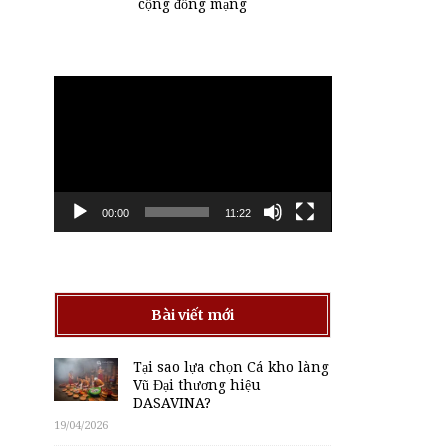
cộng đồng mạng
Trình
chơi
Video
00:00
11:22
Bài viết mới
Tại sao lựa chọn Cá kho làng
Vũ Đại thương hiệu
DASAVINA?
19/04/2026