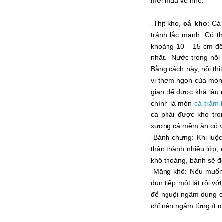
mời mua về nhé.
-Thịt kho,
cá kho
: Cá
tránh lắc mạnh. Có t
khoảng 10 – 15 cm để
nhất. Nước trong nồi 
Bằng cách này, nồi th
vị thơm ngon của món
gian để được khá lâu
chính là món
cá trắm 
cá phải được kho tro
xương cá mềm ăn có v
-Bánh chưng: Khi luộ
thận thành nhiều lớp, 
khô thoáng, bánh sẽ đ
-Măng khô: Nếu muốn 
đun tiếp một lát rồi v
để nguội ngâm dùng d
chỉ nên ngâm từng ít m