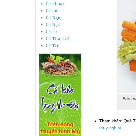
Cá khoai
Cá mè
Cá Ngừ
Cá Nục
Cá rô
Cá Thát Lát
Cá Trê
Bảo qu
Tham khảo: Quà Tế
tet-y-nghia/