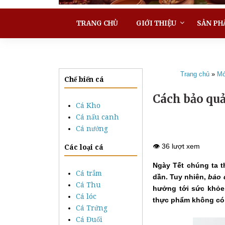
TRANG CHỦ
GIỚI THIỆU
SẢN PH
Trang chủ
»
Mó
Chế biến cá
Cách bảo quả
Cá Kho
Cá nấu canh
Cá nướng
👁️ 36 lượt xem
Các loại cá
Ngày Tết chúng ta 
Cá trắm
dần. Tuy nhiên,
bảo 
Cá Thu
hưởng tới sức khỏe
Cá lóc
thực phẩm không có 
Cá Trứng
Cá Đuối