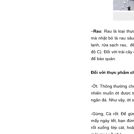
–
Rau
: Rau là loại t
mà nhặt bỏ lá rau sâu
lạnh, rửa sạch rau, để
độ C). Đối với trái cây
để bảo quản.
Đối với thực phẩm c
-Ớt: Thông thường chú
nhiên muốn ớt được t
ngăn đá. Như vậy, ớt 
-Gừng, Cà rốt: Để gừ
mấy ngày tết, bạn đừn
rốt xuống lớp cát, ho