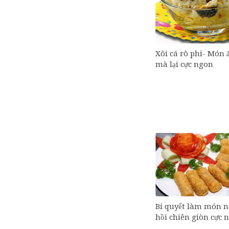
Xôi cá rô phi- Món ă
mà lại cực ngon
Bí quyết làm món 
hồi chiên giòn cực 