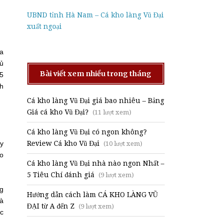
UBND tỉnh Hà Nam – Cá kho làng Vũ Đại
xuất ngoại
ửa
tủ
Bài viết xem nhiều trong tháng
(5
nh
Cá kho làng Vũ Đại giá bao nhiêu – Bảng
Giá cá kho Vũ Đại?
(11 lượt xem)
Cá kho làng Vũ Đại có ngon không?
Review Cá kho Vũ Đại
uy
(10 lượt xem)
ào
Cá kho làng Vũ Đại nhà nào ngon Nhất –
5 Tiêu Chí đánh giá
(9 lượt xem)
ng
Hướng dẫn cách làm CÁ KHO LÀNG VŨ
cà
ĐẠI từ A đến Z
(9 lượt xem)
úc