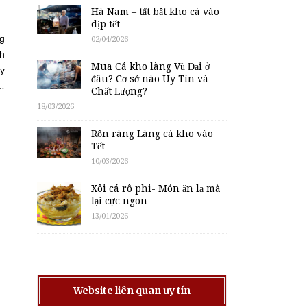
Hà Nam – tất bật kho cá vào
dịp tết
ng
02/04/2026
nh
Mua Cá kho làng Vũ Đại ở
ấy
đâu? Cơ sở nào Uy Tín và
i…
Chất Lượng?
18/03/2026
Rộn ràng Làng cá kho vào
Tết
10/03/2026
Xôi cá rô phi- Món ăn lạ mà
lại cực ngon
13/01/2026
Website liên quan uy tín