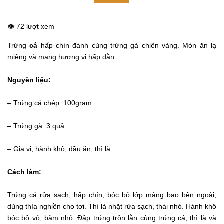
👁️ 72 lượt xem
Trứng
cá
hấp chín đánh cùng trứng gà chiên vàng. Món ăn lạ
miệng và mang hương vị hấp dẫn.
Nguyên liệu:
– Trứng cá chép: 100gram.
– Trứng gà: 3 quả.
– Gia vị, hành khô, dầu ăn, thì là.
Cách làm:
Trứng cá rửa sạch, hấp chín, bóc bỏ lớp màng bao bên ngoài,
dùng thìa nghiền cho tơi. Thì là nhặt rửa sạch, thái nhỏ. Hành khô
bóc bỏ vỏ, băm nhỏ. Đập trứng trộn lẫn cùng trứng cá, thì là và