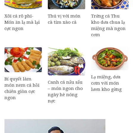
Xôi cá rô phi-
Thú vị với món
Trứng cá Thu
Món ăn lạ mà lại
cà tím xào cá
kho dưa chua lạ
cực ngon
miệng mà ngon
cơm
Lạ miệng, đưa
Bí quyết làm
Canh cá nấu sấu
cơm với món
món nem cá hồi
– món ngon cho
lươn kho gừng
chiên giòn cực
ngày hè nóng
ngon
nực