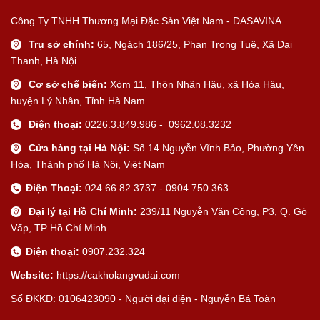
Công Ty TNHH Thương Mại Đặc Sản Việt Nam - DASAVINA
Trụ sở chính:
65, Ngách 186/25, Phan Trọng Tuệ, Xã Đại
Thanh, Hà Nội
Cơ sở chế biến:
Xóm 11, Thôn Nhân Hậu, xã Hòa Hậu,
huyện Lý Nhân, Tỉnh Hà Nam
Điện thoại:
0226.3.849.986 - 0962.08.3232
Cửa hàng tại Hà Nội:
Số 14 Nguyễn Vĩnh Bảo, Phường Yên
Hòa, Thành phố Hà Nội, Việt Nam
Điện Thoại:
024.66.82.3737 - 0904.750.363
Đại lý tại Hồ Chí Minh:
239/11 Nguyễn Văn Công, P3, Q. Gò
Vấp, TP Hồ Chí Minh
Điện thoại:
0907.232.324
Website:
https://cakholangvudai.com
Số ĐKKD: 0106423090 - Người đại diện - Nguyễn Bá Toàn