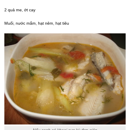
2 quả me, ớt cay
Muối, nước mắm, hạt nêm, hạt tiêu
Nấu canh cá khoai cực kỳ đơn giản