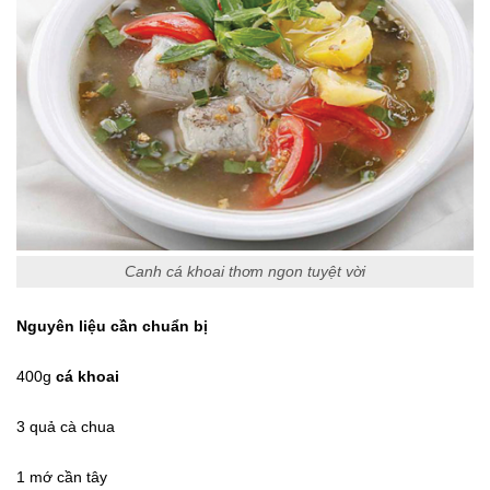
Canh cá khoai thơm ngon tuyệt vời
Nguyên liệu cần chuẩn bị
400g
cá khoai
3 quả cà chua
1 mớ cần tây