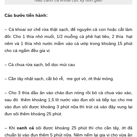
Các bước tiến hành:
– Cá khoai sơ chế rửa thật sạch, để nguyên cả con hoặc cắt làm
đôi. Cho 1 thìa nhỏ muối, 1/2 muỗng cà phê hạt tiêu, 2 thìa hạt
nêm và 1 thìa nhỏ nước mắm vào cá ướp trong khoảng 15 phút
cho cá ngấm đều gia vị
– Cà chua rửa sạch, bổ dọc múi cau
– Cần tây nhặt sạch, cắt bỏ rễ, me gọt vỏ, ớt thái mỏng.
– Cho 3 thìa dầu ăn vào chảo đun nóng rồi bỏ cà chua vào xào,
sau đó thêm khoảng 1,5 lít nước vào đun sôi và tiếp tục cho me
vào đun sôi được khoảng 3 phút nữa thì trút cá vào đậy vung lại
đun sôi thêm khoảng 25 phút.
– Khi
canh cá
sôi được khoảng 25 phút thì cho cần tây, ớt đã
chuẩn bị vào đun thêm 5 phút nữa. Nêm nếm lại gia vị cho vừa ăn