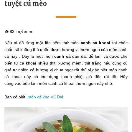
tuyệt cú mèo
👁️ 83 lượt xem
Nếu ai đã từng một lần nếm thử món
canh cá khoai
thì chắc
chắn sẽ không thể quên được hương vị thơm ngon của món canh
cá này . Đây là một món
canh cá
dân dã, dễ làm và được chế
biến từ cá khoai nhiều thịt, xương mềm, thịt trắng nấu cùng củ
quả tự nhiên có hương vị chua ngọt rất thú vị,đặc biệt món canh
cá khoai này có tác dụng thanh nhiệt giả độc rất tốt. Hãy
cùng vào bếp làm món canh cá khoai thơm ngon này nhé.
Bạn có biết:
món cá kho Vũ Đại