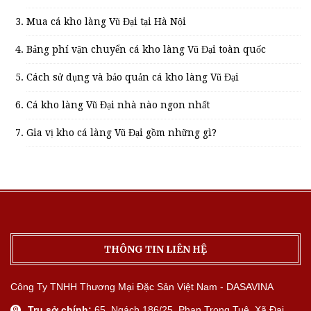
Mua cá kho làng Vũ Đại tại Hà Nội
Bảng phí vận chuyển cá kho làng Vũ Đại toàn quốc
Cách sử dụng và bảo quản cá kho làng Vũ Đại
Cá kho làng Vũ Đại nhà nào ngon nhất
Gia vị kho cá làng Vũ Đại gồm những gì?
THÔNG TIN LIÊN HỆ
Công Ty TNHH Thương Mại Đặc Sản Việt Nam - DASAVINA
Trụ sở chính:
65, Ngách 186/25, Phan Trọng Tuệ, Xã Đại