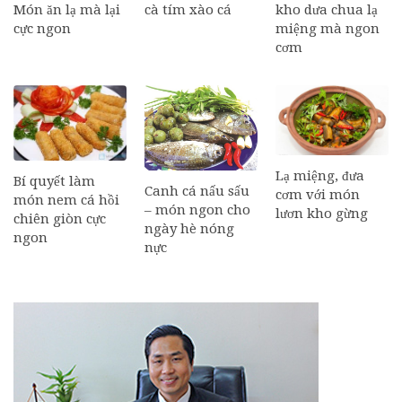
Món ăn lạ mà lại
cà tím xào cá
kho dưa chua lạ
cực ngon
miệng mà ngon
cơm
Lạ miệng, đưa
Bí quyết làm
Canh cá nấu sấu
cơm với món
món nem cá hồi
– món ngon cho
lươn kho gừng
chiên giòn cực
ngày hè nóng
ngon
nực