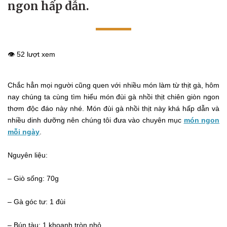
ngon hấp dẫn.
👁️ 52 lượt xem
Chắc hẳn mọi người cũng quen với nhiều món làm từ thịt gà, hôm
nay chúng ta cùng tìm hiểu món đùi gà nhồi thịt chiên giòn ngon
thơm độc đáo này nhé. Món đùi gà nhồi thịt này khá hấp dẫn và
nhiều dinh dưỡng nên chúng tôi đưa vào chuyên mục
món ngon
mỗi ngày
.
Nguyên liệu:
– Giò sống: 70g
– Gà góc tư: 1 đùi
– Bún tàu: 1 khoanh tròn nhỏ