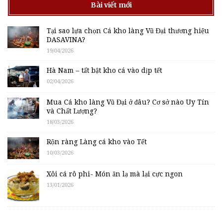
Bài viết mới
Tại sao lựa chọn Cá kho làng Vũ Đại thương hiệu
DASAVINA?
19/04/2026
Hà Nam – tất bật kho cá vào dịp tết
02/04/2026
Mua Cá kho làng Vũ Đại ở đâu? Cơ sở nào Uy Tín
và Chất Lượng?
18/03/2026
Rộn ràng Làng cá kho vào Tết
10/03/2026
Xôi cá rô phi- Món ăn lạ mà lại cực ngon
13/01/2026