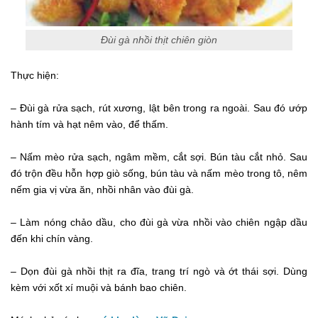
Đùi gà nhồi thịt chiên giòn
Thực hiện:
– Đùi gà rửa sạch, rút xương, lật bên trong ra ngoài. Sau đó ướp
hành tím và hạt nêm vào, để thấm.
– Nấm mèo rửa sạch, ngâm mềm, cắt sợi. Bún tàu cắt nhỏ. Sau
đó trộn đều hỗn hợp giò sống, bún tàu và nấm mèo trong tô, nêm
nếm gia vị vừa ăn, nhồi nhân vào đùi gà.
– Làm nóng chảo dầu, cho đùi gà vừa nhồi vào chiên ngập dầu
đến khi chín vàng.
– Dọn đùi gà nhồi thịt ra đĩa, trang trí ngò và ớt thái sợi. Dùng
kèm với xốt xí muội và bánh bao chiên.