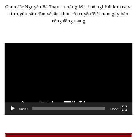
Giám đốc Nguyễn Bá Toàn – chàng kỹ sư bỏ nghề đi kho cá vì
tình yêu sâu đậm với ẩm thực cổ truyền Việt nam gây bão
cộng đồng mạng
Trình
chơi
Video
00:00
11:22