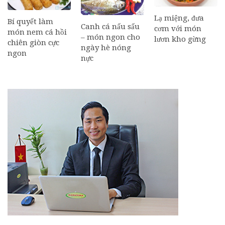
Lạ miệng, đưa
Bí quyết làm
Canh cá nấu sấu
cơm với món
món nem cá hồi
– món ngon cho
lươn kho gừng
chiên giòn cực
ngày hè nóng
ngon
nực