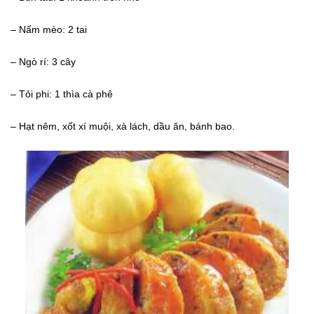
– Nấm mèo: 2 tai
– Ngò rí: 3 cây
– Tỏi phi: 1 thìa cà phê
– Hạt nêm, xốt xí muội, xà lách, dầu ăn, bánh bao.