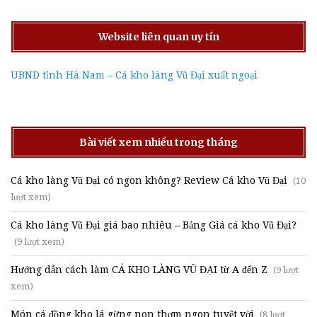
Website liên quan uy tín
UBND tỉnh Hà Nam – Cá kho làng Vũ Đại xuất ngoại
Bài viết xem nhiều trong tháng
Cá kho làng Vũ Đại có ngon không? Review Cá kho Vũ Đại
(10
lượt xem)
Cá kho làng Vũ Đại giá bao nhiêu – Bảng Giá cá kho Vũ Đại?
(9 lượt xem)
Hướng dẫn cách làm CÁ KHO LÀNG VŨ ĐẠI từ A đến Z
(9 lượt
xem)
Món cá đồng kho lá gừng non thơm ngon tuyệt vời
(8 lượt