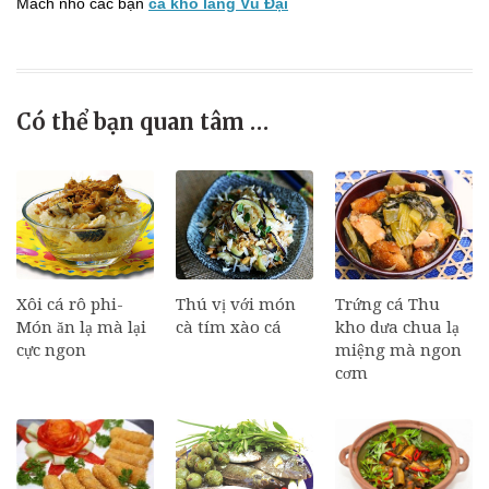
Mách nhỏ các bạn
cá kho làng Vũ Đại
Có thể bạn quan tâm …
Xôi cá rô phi-
Thú vị với món
Trứng cá Thu
Món ăn lạ mà lại
cà tím xào cá
kho dưa chua lạ
cực ngon
miệng mà ngon
cơm