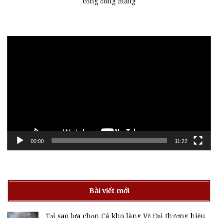
cộng đồng mạng
Trình
chơi
Video
00:00
11:22
Bài viết mới
Tại sao lựa chọn Cá kho làng Vũ Đại thương hiệu