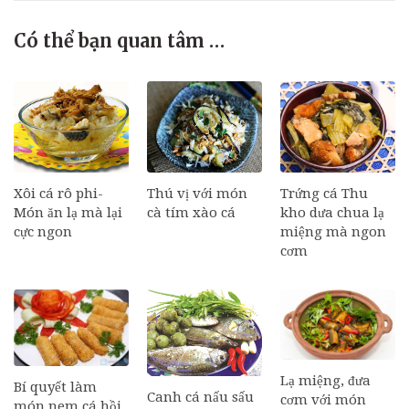
Có thể bạn quan tâm …
Xôi cá rô phi-
Thú vị với món
Trứng cá Thu
Món ăn lạ mà lại
cà tím xào cá
kho dưa chua lạ
cực ngon
miệng mà ngon
cơm
Lạ miệng, đưa
Bí quyết làm
Canh cá nấu sấu
cơm với món
món nem cá hồi