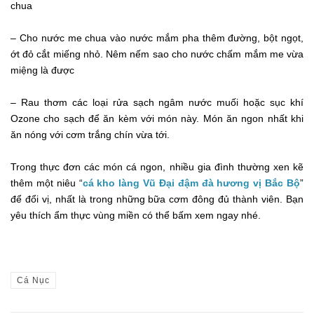
chua
– Cho nước me chua vào nước mắm pha thêm đường, bột ngọt,
ớt đỏ cắt miếng nhỏ. Nêm nếm sao cho nước chấm mắm me vừa
miệng là được
– Rau thơm các loại rửa sạch ngâm nước muối hoặc sục khí
Ozone cho sạch để ăn kèm với món này. Món ăn ngon nhất khi
ăn nóng với cơm trắng chín vừa tới.
Trong thực đơn các món cá ngon, nhiều gia đình thường xen kẽ
thêm một niêu “
cá kho làng Vũ Đại đậm đà hương vị Bắc Bộ
”
để đổi vị, nhất là trong những bữa cơm đông đủ thành viên. Bạn
yêu thích ẩm thực vùng miền có thể bấm xem ngay nhé.
Cá Nục