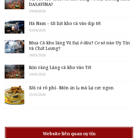
DASAVINA?
19/04/2026
Hà Nam – tất bật kho cá vào dịp tết
02/04/2026
Mua Cá kho làng Vũ Đại ở đâu? Cơ sở nào Uy Tín
và Chất Lượng?
18/03/2026
Rộn ràng Làng cá kho vào Tết
10/03/2026
Xôi cá rô phi- Món ăn lạ mà lại cực ngon
13/01/2026
Website liên quan uy tín