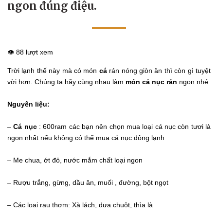
ngon đúng điệu.
👁️ 88 lượt xem
Trời lạnh thế này mà có món
cá
rán nóng giòn ăn thì còn gì tuyệt
vời hơn. Chúng ta hãy cùng nhau làm
món cá nục rán
ngon nhé
Nguyên liệu:
–
Cá nục
: 600ram các bạn nên chọn mua loại cá nục còn tươi là
ngon nhất nếu không có thể mua cá nục đông lạnh
– Me chua, ớt đỏ, nước mắm chất loại ngon
– Rượu trắng, gừng, dầu ăn, muối , đường, bột ngọt
– Các loại rau thơm: Xà lách, dưa chuột, thìa là