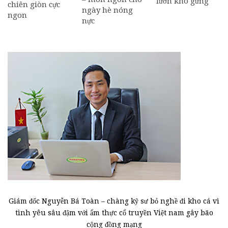
lươn kho gừng
chiên giòn cực
ngày hè nóng
ngon
nực
Giám đốc Nguyễn Bá Toàn – chàng kỹ sư bỏ nghề đi kho cá vì
tình yêu sâu đậm với ẩm thực cổ truyền Việt nam gây bão
cộng đồng mạng