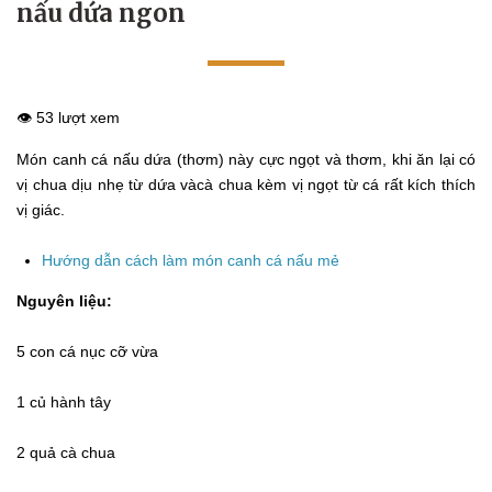
nấu dứa ngon
👁️ 53 lượt xem
Món canh cá nấu dứa (thơm) này cực ngọt và thơm, khi ăn lại có
vị chua dịu nhẹ từ dứa vàcà chua kèm vị ngọt từ cá rất kích thích
vị giác.
Hướng dẫn cách làm món canh cá nấu mẻ
Nguyên liệu:
5 con cá nục cỡ vừa
1 củ hành tây
2 quả cà chua