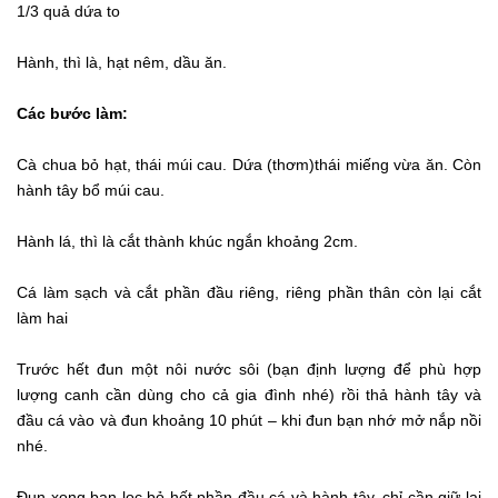
1/3 quả dứa to
Hành, thì là, hạt nêm, dầu ăn.
Các bước làm:
Cà chua bỏ hạt, thái múi cau. Dứa (thơm)thái miếng vừa ăn. Còn
hành tây bổ múi cau.
Hành lá, thì là cắt thành khúc ngắn khoảng 2cm.
Cá làm sạch và cắt phần đầu riêng, riêng phần thân còn lại cắt
làm hai
Trước hết đun một nôi nước sôi (bạn định lượng để phù hợp
lượng canh cần dùng cho cả gia đình nhé) rồi thả hành tây và
đầu cá vào và đun khoảng 10 phút – khi đun bạn nhớ mở nắp nồi
nhé.
Đun xong bạn lọc bỏ hết phần đầu cá và hành tây, chỉ cần giữ lại