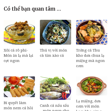
Có thể bạn quan tâm …
Xôi cá rô phi-
Thú vị với món
Trứng cá Thu
Món ăn lạ mà lại
cà tím xào cá
kho dưa chua lạ
cực ngon
miệng mà ngon
cơm
Lạ miệng, đưa
Bí quyết làm
Canh cá nấu sấu
cơm với món
món nem cá hồi
– món ngon cho