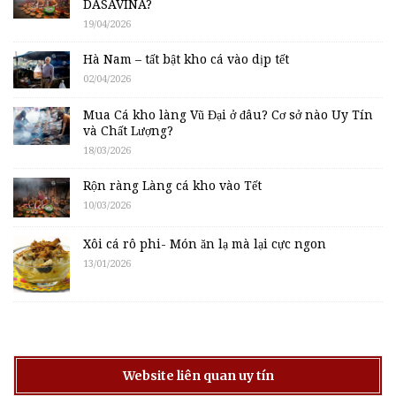
DASAVINA?
19/04/2026
Hà Nam – tất bật kho cá vào dịp tết
02/04/2026
Mua Cá kho làng Vũ Đại ở đâu? Cơ sở nào Uy Tín
và Chất Lượng?
18/03/2026
Rộn ràng Làng cá kho vào Tết
10/03/2026
Xôi cá rô phi- Món ăn lạ mà lại cực ngon
13/01/2026
Website liên quan uy tín