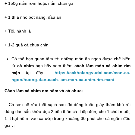
+ 150g nấm rơm hoặc nấm chân gà
+ 1 thìa nhỏ bột năng, dầu ăn
+ Tỏi, hành lá
+ 1-2 quả cà chua chín
Có thể bạn quan tâm tới những món ăn ngon được chế biến
từ
cá chim
bạn hãy xem thêm
cách làm món cá chim rim
mặn
tại đây
https://cakholangvudai.com/mon-ca-
ngon/huong-dan-cach-lam-mon-ca-chim-rim-man/
Cách làm cá chim om nấm và cà chua:
– Cá sơ chế rửa thật sạch sau đó dùng khăn giấy thấm khô rồi
dùng dao sắc khứa dọc 2 bên thân cá. Tiếp đến, cho 1 chút muối,
1 ít hạt nêm vào cá ướp trong khoảng 30 phút cho cá ngấm đều
gia vị