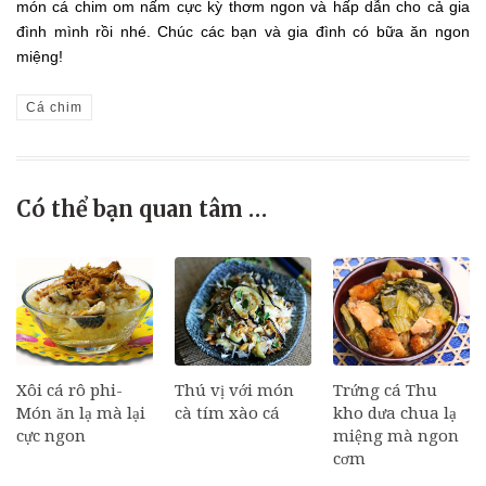
món cá chim om nấm cực kỳ thơm ngon và hấp dẫn cho cả gia
đình mình rồi nhé. Chúc các bạn và gia đình có bữa ăn ngon
miệng!
Cá chim
Có thể bạn quan tâm …
Xôi cá rô phi-
Thú vị với món
Trứng cá Thu
Món ăn lạ mà lại
cà tím xào cá
kho dưa chua lạ
cực ngon
miệng mà ngon
cơm