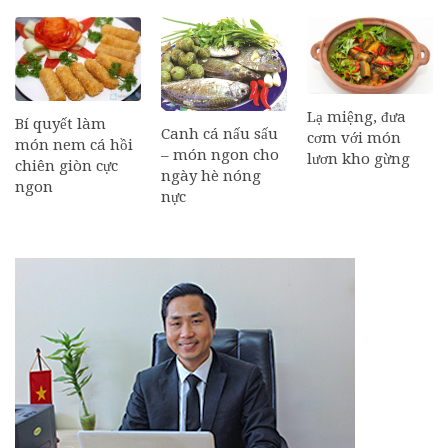
Lạ miệng, đưa
Bí quyết làm
Canh cá nấu sấu
cơm với món
món nem cá hồi
– món ngon cho
lươn kho gừng
chiên giòn cực
ngày hè nóng
ngon
nực