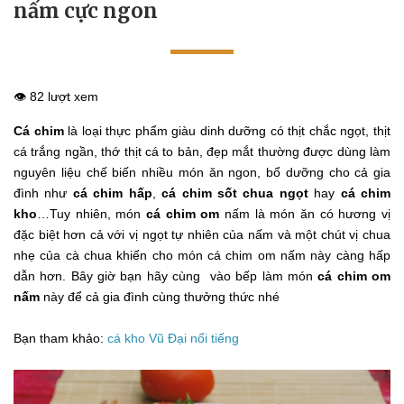
nấm cực ngon
👁️ 82 lượt xem
Cá chim
là loại thực phẩm giàu dinh dưỡng có thịt chắc ngọt, thịt
cá trắng ngần, thớ thịt cá to bản, đẹp mắt thường được dùng làm
nguyên liệu chế biến nhiều món ăn ngon, bổ dưỡng cho cả gia
đình như
cá chim hấp
,
cá chim sốt chua ngọt
hay
cá chim
kho
…Tuy nhiên, món
cá chim om
nấm là món ăn có hương vị
đặc biệt hơn cả với vị ngọt tự nhiên của nấm và một chút vị chua
nhẹ của cà chua khiến cho món cá chim om nấm này càng hấp
dẫn hơn. Bây giờ bạn hãy cùng vào bếp làm món
cá chim om
nấm
này để cả gia đình cùng thưởng thức nhé
Bạn tham khảo:
cá kho Vũ Đại nổi tiếng