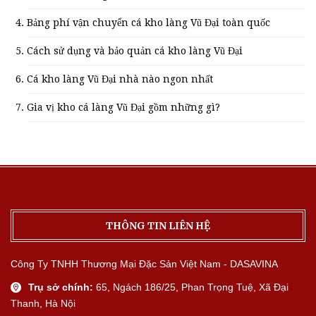
Bảng phí vận chuyển cá kho làng Vũ Đại toàn quốc
Cách sử dụng và bảo quản cá kho làng Vũ Đại
Cá kho làng Vũ Đại nhà nào ngon nhất
Gia vị kho cá làng Vũ Đại gồm những gì?
THÔNG TIN LIÊN HỆ
Công Ty TNHH Thương Mại Đặc Sản Việt Nam - DASAVINA
Trụ sở chính:
65, Ngách 186/25, Phan Trọng Tuệ, Xã Đại
Thanh, Hà Nội