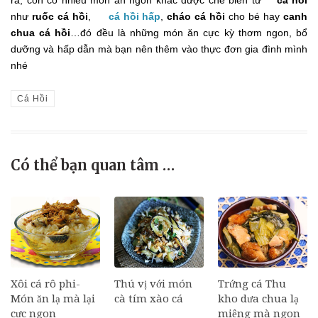
ra, còn có nhiều món ăn ngon khác được chế biến từ
cá hồi
như
ruốc cá hồi
,
cá hồi hấp
,
cháo cá hồi
cho bé hay
canh
chua cá hồi
…đó đều là những món ăn cực kỳ thơm ngon, bổ
dưỡng và hấp dẫn mà bạn nên thêm vào thực đơn gia đình mình
nhé
Cá Hồi
Có thể bạn quan tâm …
Xôi cá rô phi-
Thú vị với món
Trứng cá Thu
Món ăn lạ mà lại
cà tím xào cá
kho dưa chua lạ
cực ngon
miệng mà ngon