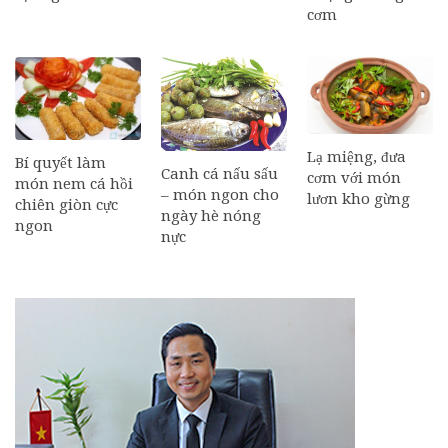
cơm
Lạ miệng, đưa
Bí quyết làm
Canh cá nấu sấu
cơm với món
món nem cá hồi
– món ngon cho
lươn kho gừng
chiên giòn cực
ngày hè nóng
ngon
nực