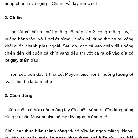
riêng phần lá và cọng . Chanh vắt lấy nước cốt.
2. Chiên
– Trải lát cá hồi ra mặt phẳng rồi xếp lên 3 cọng măng tây, 1
miếng hành tây và 1 sợi ớt sừng , cuộn lại, dùng thịt ba rọi xông
khói cuốn nhanh phía ngoài. Sau đó, cho cá vào chảo dầu nóng
chiên đến khi cuộn cá chín vàng đều thì vớt cá ra để vào đĩa có
lót giấy thấm dầu
– Trộn sốt: trộn đều 1 thìa xốt Mayonnaise với 1 muỗng tương ớt
và 1 thìa thì là băm nhỏ
3. Cách dùng
– Xếp cuốn cá hồi cuộn măng tây đã chiên vàng ra đĩa dùng nóng
cùng với sốt Mayonnaise sẽ cực kỳ ngon miệng nhé
Chúc bạn thực hiện thành công và có bữa ăn ngon miệng! Ngoài