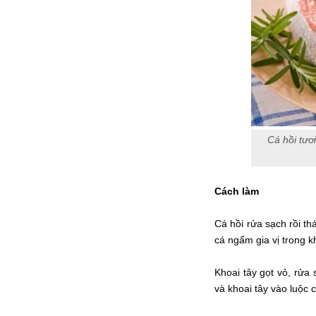
Cá hồi tươ
Cách làm
Cá hồi rửa sạch rồi th
cá ngấm gia vị trong 
Khoai tây gọt vỏ, rửa
và khoai tây vào luộc 