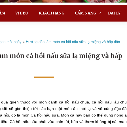
ẨM
VIDEO
KHÁCH HÀNG
CẨM NANG
ĐẠI LÝ
gon mỗi ngày
»
Hướng dẫn làm món cá hồi nấu sữa lạ miệng và hấp dẫn
m món cá hồi nấu sữa lạ miệng và hấp
quá quen thuộc với món canh cá hồi nấu chua, cá hồi nấu lẩu ch
 tôi
sẽ giới thiệu tới các bạn một món ăn mới lạ và vô cùng độc đ
 cá hồi, đó là món Cá hồi nấu sữa. Món cá này bạn có thể dùng nóng 
tiêu. Cá hồi nấu sữa phải vừa chín tới, béo và thơm không bị nát ma