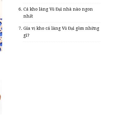
Cá kho làng Vũ Đại nhà nào ngon
nhất
Gia vị kho cá làng Vũ Đại gồm những
gì?