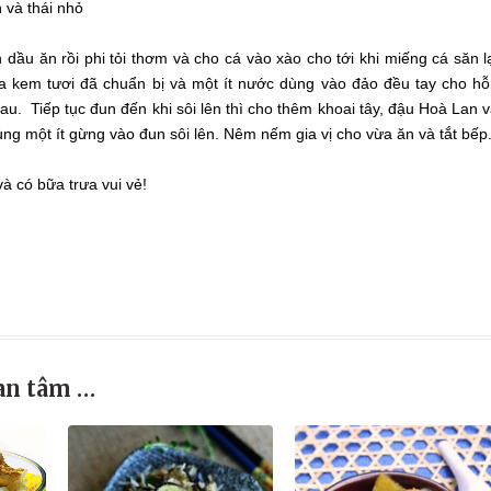
 và thái nhỏ
dầu ăn rồi phi tỏi thơm và cho cá vào xào cho tới khi miếng cá săn l
hìa kem tươi đã chuẩn bị và một ít nước dùng vào đảo đều tay cho h
u. Tiếp tục đun đến khi sôi lên thì cho thêm khoai tây, đậu Hoà Lan 
ùng một ít gừng vào đun sôi lên. Nêm nếm gia vị cho vừa ăn và tắt bếp
à có bữa trưa vui vẻ!
an tâm …