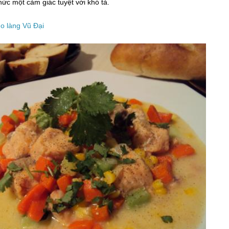
hức một cảm giác tuyệt vời khó tả.
o làng Vũ Đại