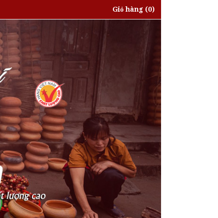
Giỏ hàng
(0)