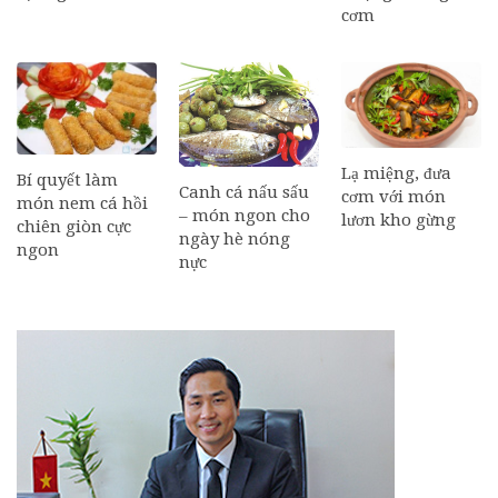
cơm
Lạ miệng, đưa
Bí quyết làm
Canh cá nấu sấu
cơm với món
món nem cá hồi
– món ngon cho
lươn kho gừng
chiên giòn cực
ngày hè nóng
ngon
nực