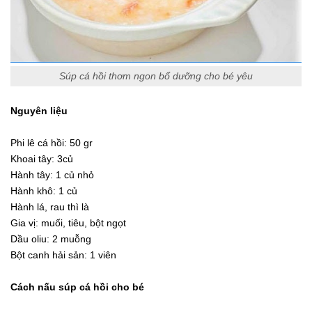
Súp cá hồi thơm ngon bổ dưỡng cho bé yêu
Nguyên liệu
Phi lê cá hồi: 50 gr
Khoai tây: 3củ
Hành tây: 1 củ nhỏ
Hành khô: 1 củ
Hành lá, rau thì là
Gia vị: muối, tiêu, bột ngọt
Dầu oliu: 2 muỗng
Bột canh hải sản: 1 viên
Cách nấu súp cá hồi cho bé