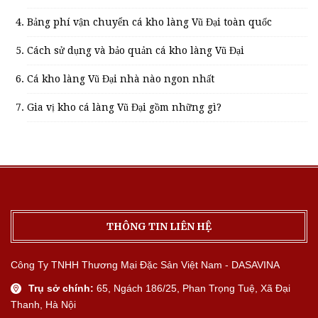
Bảng phí vận chuyển cá kho làng Vũ Đại toàn quốc
Cách sử dụng và bảo quản cá kho làng Vũ Đại
Cá kho làng Vũ Đại nhà nào ngon nhất
Gia vị kho cá làng Vũ Đại gồm những gì?
THÔNG TIN LIÊN HỆ
Công Ty TNHH Thương Mại Đặc Sản Việt Nam - DASAVINA
Trụ sở chính:
65, Ngách 186/25, Phan Trọng Tuệ, Xã Đại
Thanh, Hà Nội