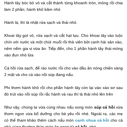
Hành tây bóc bỏ vỏ và cắt thành từng khoanh tròn, mỏng rồi chia
làm 2 phần; hành khô băm nhỏ
Hành lá, thì là nhặt rửa sạch và thái nhỏ.
Khoai tây gọt vỏ, rửa sạch và cắt hạt lựu. Cho khoai tây vào luộc
chín với nước và một chút muối rồi thả viên bột canh hải sản vào,
nêm nếm gia vị vừa ăn. Tiếp đến, cho 1 phần hành tây thái mỏng
vào đun nhỏ lửa
Cá hồi rửa sạch, để ráo nước rồi cho vào dầu ăn nóng chiên vàng
2 mặt và cho cá vào nồi súp đang nấu.
Phi thơm hành khô rồi cho phần hành tây còn lại vào xào sơ sau
đó trút vào nồi súp rồi rắc hành và rau thì là thái nhỏ lên trên
Như vậy, chúng ta vừa cùng nhau nấu xong món
súp cá hồi
vừa
thơm ngon vừa bổ dưỡng cho bé yêu rồi nhé. Ngoài ra, các mẹ
có thể tham khảo thêm cách nấu món
canh chua cá hồi
cho cả
nhà cùng thưởng thức món ăn ngon từ
cá hồi
nhé