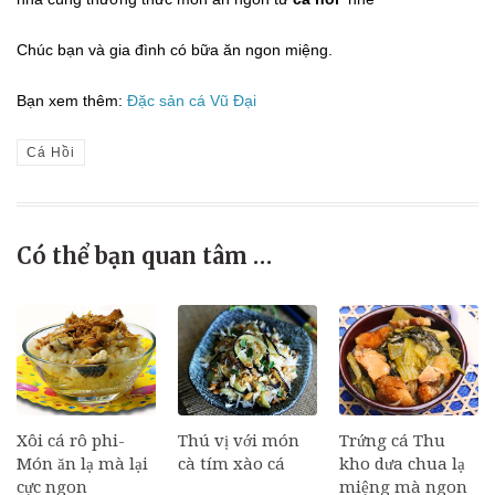
Chúc bạn và gia đình có bữa ăn ngon miệng.
Bạn xem thêm:
Đặc sản cá Vũ Đại
Cá Hồi
Có thể bạn quan tâm …
Xôi cá rô phi-
Thú vị với món
Trứng cá Thu
Món ăn lạ mà lại
cà tím xào cá
kho dưa chua lạ
cực ngon
miệng mà ngon