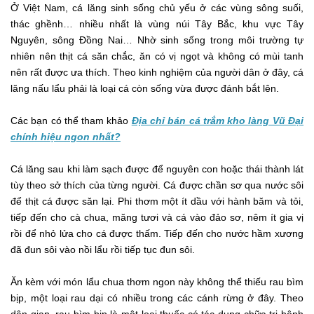
Ở Việt Nam, cá lăng sinh sống chủ yếu ở các vùng sông suối,
thác ghềnh… nhiều nhất là vùng núi Tây Bắc, khu vực Tây
Nguyên, sông Đồng Nai… Nhờ sinh sống trong môi trường tự
nhiên nên thịt cá săn chắc, ăn có vị ngọt và không có mùi tanh
nên rất được ưa thích. Theo kinh nghiệm của người dân ở đây, cá
lăng nấu lẩu phải là loại cá còn sống vừa được đánh bắt lên.
Các bạn có thể tham khảo
Địa chỉ bán cá trắm kho làng Vũ Đại
chính hiệu ngon nhất?
Cá lăng sau khi làm sạch được để nguyên con hoặc thái thành lát
tùy theo sở thích của từng người. Cá được chần sơ qua nước sôi
để thịt cá được săn lại. Phi thơm một ít dầu với hành băm và tỏi,
tiếp đến cho cà chua, măng tươi và cá vào đảo sơ, nêm ít gia vị
rồi để nhỏ lửa cho cá được thấm. Tiếp đến cho nước hầm xương
đã đun sôi vào nồi lẩu rồi tiếp tục đun sôi.
Ăn kèm với món lẩu chua thơm ngon này không thể thiếu rau bìm
bịp, một loại rau dại có nhiều trong các cánh rừng ở đây. Theo
dân gian, rau bìm bịp là một loại thuốc có tác dụng chữa trị bệnh