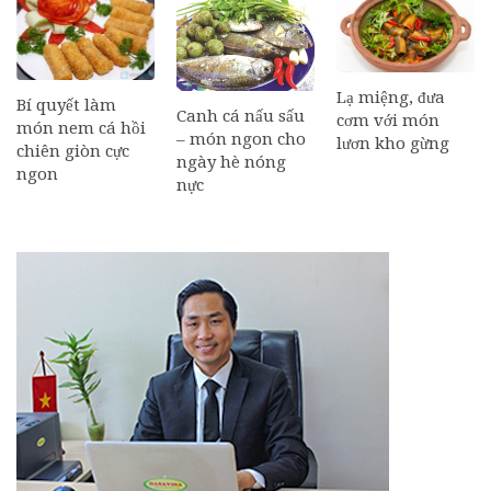
Lạ miệng, đưa
Bí quyết làm
Canh cá nấu sấu
cơm với món
món nem cá hồi
– món ngon cho
lươn kho gừng
chiên giòn cực
ngày hè nóng
ngon
nực