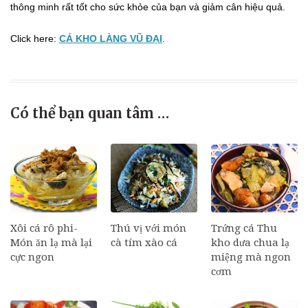
thông minh rất tốt cho sức khỏe của bạn và giảm cân hiệu quả.
Click here:
CÁ KHO LÀNG VŨ ĐẠI
.
Có thể bạn quan tâm …
Xôi cá rô phi-
Thú vị với món
Trứng cá Thu
Món ăn lạ mà lại
cà tím xào cá
kho dưa chua lạ
cực ngon
miệng mà ngon
cơm