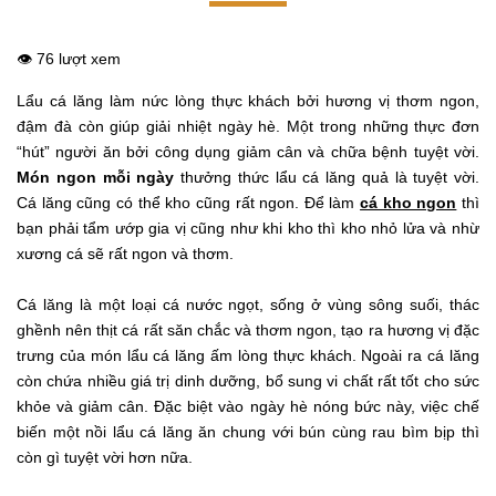
👁️ 76 lượt xem
Lẩu cá lăng làm nức lòng thực khách bởi hương vị thơm ngon,
đậm đà còn giúp giải nhiệt ngày hè. Một trong những thực đơn
“hút” người ăn bởi công dụng giảm cân và chữa bệnh tuyệt vời.
Món ngon mỗi ngày
thưởng thức lẩu cá lăng quả là tuyệt vời.
Cá lăng cũng có thể kho cũng rất ngon. Để làm
cá kho ngon
thì
bạn phải tẩm ướp gia vị cũng như khi kho thì kho nhỏ lửa và nhừ
xương cá sẽ rất ngon và thơm.
Cá lăng là một loại cá nước ngọt, sống ở vùng sông suối, thác
ghềnh nên thịt cá rất săn chắc và thơm ngon, tạo ra hương vị đặc
trưng của món lẩu cá lăng ấm lòng thực khách. Ngoài ra cá lăng
còn chứa nhiều giá trị dinh dưỡng, bổ sung vi chất rất tốt cho sức
khỏe và giảm cân. Đặc biệt vào ngày hè nóng bức này, việc chế
biến một nồi lẩu cá lăng ăn chung với bún cùng rau bìm bịp thì
còn gì tuyệt vời hơn nữa.