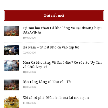
Bài viết mới
Tại sao lựa chọn Cá kho làng Vũ Đại thương hiệu
DASAVINA?
19/04/2026
Hà Nam – tất bật kho cá vào dịp tết
02/04/2026
Mua Cá kho làng Vũ Đại ở đâu? Cơ sở nào Uy Tín
và Chất Lượng?
18/03/2026
Rộn ràng Làng cá kho vào Tết
10/03/2026
Xôi cá rô phi- Món ăn lạ mà lại cực ngon
13/01/2026