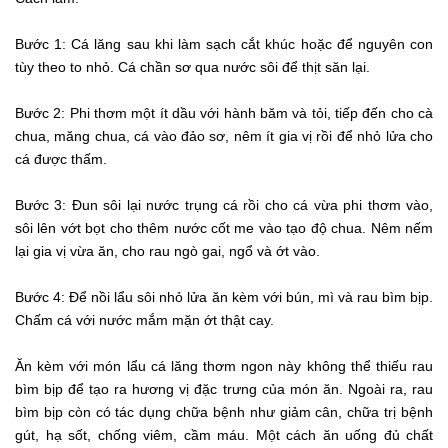
Bước 1: Cá lăng sau khi làm sạch cắt khúc hoặc để nguyên con
tùy theo to nhỏ. Cá chần sơ qua nước sôi để thịt săn lại.
Bước 2: Phi thơm một ít dầu với hành băm và tỏi, tiếp đến cho cà
chua, măng chua, cá vào đảo sơ, nêm ít gia vị rồi để nhỏ lửa cho
cá được thấm.
Bước 3: Đun sôi lại nước trụng cá rồi cho cá vừa phi thơm vào,
sôi lên vớt bọt cho thêm nước cốt me vào tạo độ chua. Nêm nếm
lại gia vị vừa ăn, cho rau ngò gai, ngổ và ớt vào.
Bước 4: Để nồi lẩu sôi nhỏ lửa ăn kèm với bún, mì và rau bìm bịp.
Chấm cá với nước mắm mặn ớt thật cay.
Ăn kèm với món lẩu cá lăng thơm ngon này không thể thiếu rau
bìm bịp để tạo ra hương vị đặc trưng của món ăn. Ngoài ra, rau
bìm bịp còn có tác dụng chữa bệnh như giảm cân, chữa trị bệnh
gút, hạ sốt, chống viêm, cầm máu. Một cách ăn uống đủ chất