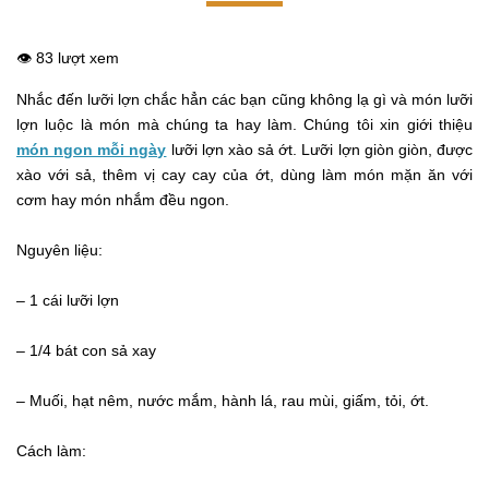
👁️ 83 lượt xem
Nhắc đến lưỡi lợn chắc hẳn các bạn cũng không lạ gì và món lưỡi
lợn luộc là món mà chúng ta hay làm. Chúng tôi xin giới thiệu
món ngon mỗi ngày
lưỡi lợn xào sả ớt. Lưỡi lợn giòn giòn, được
xào với sả, thêm vị cay cay của ớt, dùng làm món mặn ăn với
cơm hay món nhắm đều ngon.
Nguyên liệu:
– 1 cái lưỡi lợn
– 1/4 bát con sả xay
– Muối, hạt nêm, nước mắm, hành lá, rau mùi, giấm, tỏi, ớt.
Cách làm: