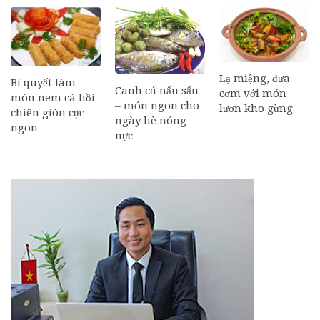
Lạ miệng, đưa
Bí quyết làm
Canh cá nấu sấu
cơm với món
món nem cá hồi
– món ngon cho
lươn kho gừng
chiên giòn cực
ngày hè nóng
ngon
nực