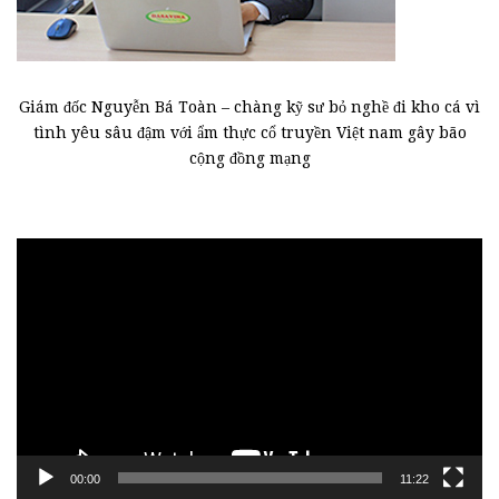
Giám đốc Nguyễn Bá Toàn – chàng kỹ sư bỏ nghề đi kho cá vì
tình yêu sâu đậm với ẩm thực cổ truyền Việt nam gây bão
cộng đồng mạng
Trình
chơi
Video
00:00
11:22