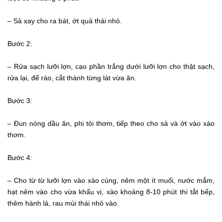
– Sả xay cho ra bát, ớt quả thái nhỏ.
Bước 2:
– Rửa sạch lưỡi lợn, cạo phần trắng dưới lưỡi lợn cho thật sạch,
rửa lại, để ráo, cắt thành từng lát vừa ăn.
Bước 3:
– Đun nóng dầu ăn, phi tỏi thơm, tiếp theo cho sả và ớt vào xào
thơm.
Bước 4:
– Cho từ từ lưỡi lợn vào xào cùng, nêm một ít muối, nước mắm,
hạt nêm vào cho vừa khẩu vị, xào khoảng 8-10 phút thì tắt bếp,
thêm hành lá, rau mùi thái nhỏ vào.