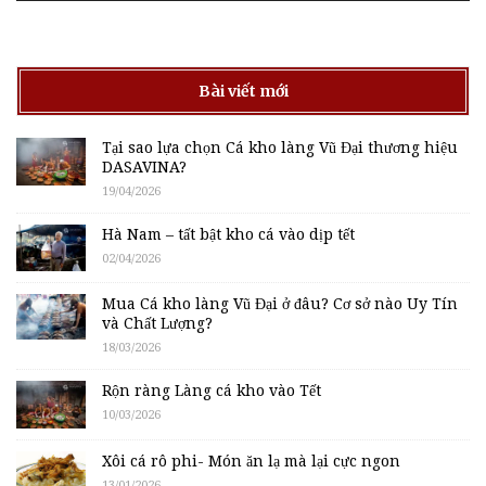
Bài viết mới
Tại sao lựa chọn Cá kho làng Vũ Đại thương hiệu
DASAVINA?
19/04/2026
Hà Nam – tất bật kho cá vào dịp tết
02/04/2026
Mua Cá kho làng Vũ Đại ở đâu? Cơ sở nào Uy Tín
và Chất Lượng?
18/03/2026
Rộn ràng Làng cá kho vào Tết
10/03/2026
Xôi cá rô phi- Món ăn lạ mà lại cực ngon
13/01/2026