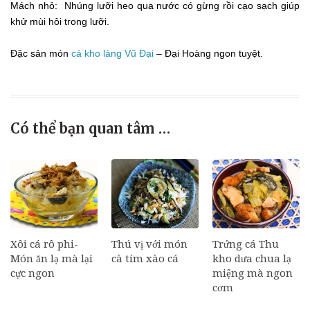
Mách nhỏ: Nhúng lưỡi heo qua nước có gừng rồi cạo sạch giúp
khử mùi hôi trong lưỡi.
Đặc sản món
cá kho làng Vũ Đại
– Đại Hoàng ngon tuyệt.
Có thể bạn quan tâm …
Xôi cá rô phi-
Thú vị với món
Trứng cá Thu
Món ăn lạ mà lại
cà tím xào cá
kho dưa chua lạ
cực ngon
miệng mà ngon
cơm