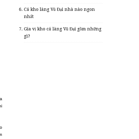
Cá kho làng Vũ Đại nhà nào ngon
nhất
Gia vị kho cá làng Vũ Đại gồm những
gì?
ua
hi
ảo
m