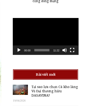
cộng đồng mạng
Trình
chơi
Video
00:00
11:22
Bài viết mới
Tại sao lựa chọn Cá kho làng
Vũ Đại thương hiệu
DASAVINA?
19/04/2026