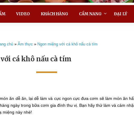
ẨM
VIDEO
KHÁCH HÀNG
CẨM NANG
ĐẠI LÝ
ang chủ
»
Ẩm thực
»
Ngon miệng với cá khô nấu cà tím
ới cá khô nấu cà tím
 món ăn dễ ăn, lại dễ làm và cực ngon cực đưa cơm sẽ làm món ăn h
hàng ngày trong bữa cơm gia đình thu vị. Bạn hãy thử làm và cảm nh
ạ miệng này nhé!