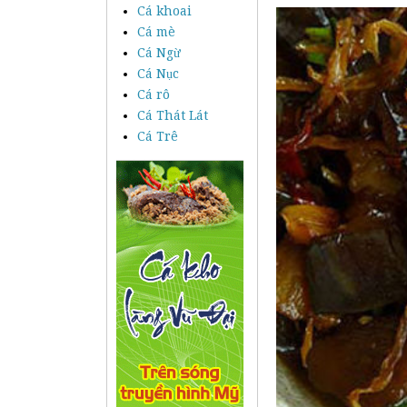
Cá khoai
Cá mè
Cá Ngừ
Cá Nục
Cá rô
Cá Thát Lát
Cá Trê