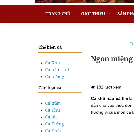
TRANG CHỦ
GIỚI THIỆU
SẢN PH
Tr
Chế biến cá
Ngon miệng v
Cá Kho
Cá nấu canh
Cá nướng
👁️ 182 lượt xem
Các loại cá
Cá khô nấu cà tím
là
Cá trắm
dẫn cho vào thực đơn 
Cá Thu
hương vị của món cá l
Cá lóc
Cá Trứng
Cá Đuối