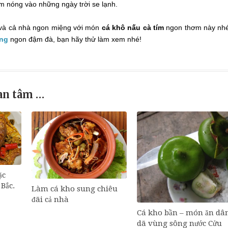
m nóng vào những ngày trời se lạnh.
và cả nhà ngon miệng với món
cá khô nấu cà tím
ngon thơm này nh
ơng
ngon đậm đà, bạn hãy thử làm xem nhé!
an tâm …
ặc
Bắc.
Làm cá kho sung chiêu
đãi cả nhà
Cá kho bần – món ăn dâ
dã vùng sông nước Cửu