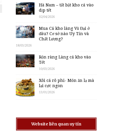
Hà Nam – tất bật kho cá vào
dịp tết
02/04/2026
Mua Cá kho làng Vũ Đại ở
đâu? Cơ sở nào Uy Tín và
Chất Lượng?
18/03/2026
Rộn ràng Làng cá kho vào
Tết
10/03/2026
Xôi cá rô phi- Món ăn lạ mà
lại cực ngon
13/01/2026
Website liên quan uy tín