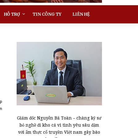
HỖ TRỢ
TIN CÔNG TY
LIÊN HỆ
ấp
ận
Giám đốc Nguyễn Bá Toàn – chàng kỹ sư
bỏ nghề đi kho cá vì tình yêu sâu đậm
với ẩm thực cổ truyền Việt nam gây bão