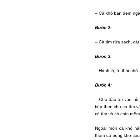
– Cá khô bạn đem ngâm
Bước 2:
– Cà tím rửa sạch, cắt
Bước 3:
– Hành lá, ớt thái nhỏ
Bước 4:
– Cho dầu ăn vào nồi 
tiếp theo cho cà tím v
cà tím và cá chín mềm 
Ngoài món cá khô nấu
thêm cá bống kho tiê