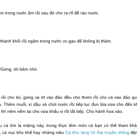
 trong nước ấm rồi sau đó cho ra rổ để ráo nước.
 thành khối rồi ngâm trong nước vo gạo để không bị thâm.
. Gừng, tỏi băm nhỏ.
rồi cho tỏi, gừng và ớt vào đảo đều cho thơm rồi cho cá vào đảo q
à. Thêm muối, xì dầu và chút nước rồi tiếp tục đun lửa vừa cho đến k
thì nêm nếm lại cho vừa khẩu vị rồi tắt bếp. Cho hành hoa vào.
 cà tím lạ miệng này, trong thực đơn món cá bạn có thể tham kh
u, cá nục kho khế hay những niêu
Cá kho làng Vũ Đại truyền thống
đậ