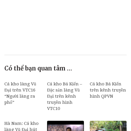
Có thể bạn quan tâm …
Cá kho làng Vũ
Cá kho Bá Kiến –
Cá kho Bá Kiến
Đại trên VTC16
Đặc sản làng Vũ
trên kênh truyền
“Người làng ra
Đại trên kênh
hình QPVN
phố”
truyền hình
VTC10
Hà Nam: Cá kho
làng Vũ Đại hút