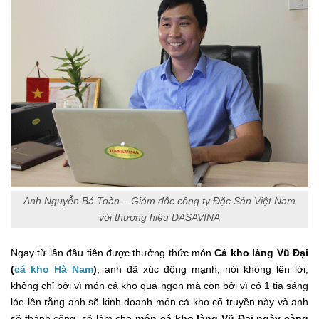
Anh Nguyễn Bá Toàn – Giám đốc công ty Đặc Sản Việt Nam
với thương hiệu DASAVINA
Ngay từ lần đầu tiên được thưởng thức món
Cá kho làng Vũ Đại
(
cá kho Hà Nam
)
, anh đã xúc động mạnh, nói không lên lời,
không chỉ bởi vì món cá kho quá ngon mà còn bởi vì có 1 tia sáng
lóe lên rằng anh sẽ kinh doanh món cá kho cổ truyền này và anh
sẽ thành công, sẽ làm cho
món cá kho làng Vũ Đại ngày càng