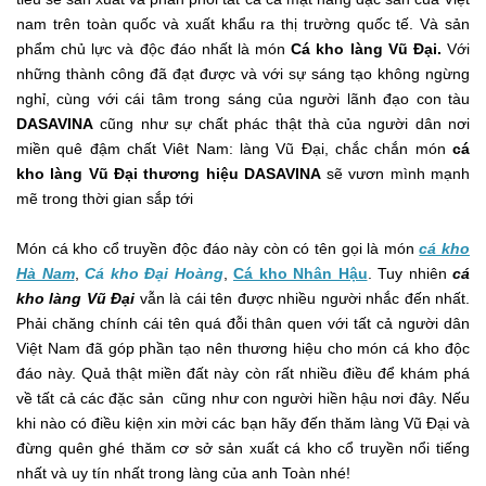
nam trên toàn quốc và xuất khẩu ra thị trường quốc tế. Và sản
phẩm chủ lực và độc đáo nhất là món
Cá kho làng Vũ Đại.
Với
những thành công đã đạt được và với sự sáng tạo không ngừng
nghỉ, cùng với cái tâm trong sáng của người lãnh đạo con tàu
DASAVINA
cũng như sự chất phác thật thà của người dân nơi
miền quê đậm chất Viêt Nam: làng Vũ Đại, chắc chắn món
cá
kho làng Vũ Đại thương hiệu DASAVINA
sẽ vươn mình mạnh
mẽ trong thời gian sắp tới
Món cá kho cổ truyền độc đáo này còn có tên gọi là món
cá kho
Hà Nam
,
Cá kho Đại Hoàng
,
Cá kho Nhân Hậu
. Tuy nhiên
cá
kho làng Vũ Đại
vẫn là cái tên được nhiều người nhắc đến nhất.
Phải chăng chính cái tên quá đỗi thân quen với tất cả người dân
Việt Nam đã góp phần tạo nên thương hiệu cho món cá kho độc
đáo này. Quả thật miền đất này còn rất nhiều điều để khám phá
về tất cả các đặc sản cũng như con người hiền hậu nơi đây. Nếu
khi nào có điều kiện xin mời các bạn hãy đến thăm làng Vũ Đại và
đừng quên ghé thăm cơ sở sản xuất cá kho cổ truyền nổi tiếng
nhất và uy tín nhất trong làng của anh Toàn nhé!