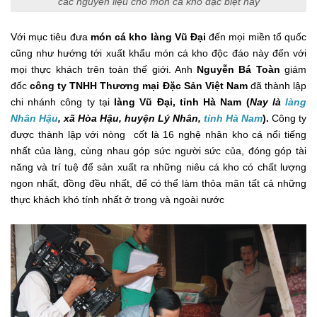
các nguyên liệu cho món cá kho đặc biệt này
Với mục tiêu đưa
món cá kho làng Vũ Đại
đến mọi miền tổ quốc
cũng như hướng tới xuất khẩu món cá kho độc đáo này đến với
mọi thực khách trên toàn thế giới. Anh
Nguyễn Bá Toàn
giám
đốc
công ty TNHH Thương mại Đặc Sản Việt Nam
đã thành lập
chi nhánh công ty tại
làng Vũ Đại, tỉnh Hà Nam (
Nay là
làng
Nhân Hậu
, xã Hòa Hậu, huyện Lý Nhân,
tỉnh Hà Nam
).
Công ty
được thành lập với nòng cốt là 16 nghệ nhân kho cá nổi tiếng
nhất của làng, cùng nhau góp sức người sức của, đóng góp tài
năng và trí tuệ để sản xuất ra những niêu cá kho có chất lượng
ngon nhất, đồng đều nhất, để có thể làm thỏa mãn tất cả những
thực khách khó tính nhất ở trong và ngoài nước