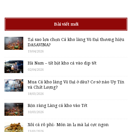
Bài viết mới
Tại sao lựa chọn Cá kho làng Vũ Đại thương hiệu
DASAVINA?
19/04/2026
Hà Nam – tất bật kho cá vào dịp tết
02/04/2026
Mua Cá kho làng Vũ Đại ở đâu? Cơ sở nào Uy Tín
và Chất Lượng?
18/03/2026
Rộn ràng Làng cá kho vào Tết
10/03/2026
Xôi cá rô phi- Món ăn lạ mà lại cực ngon
13/01/2026