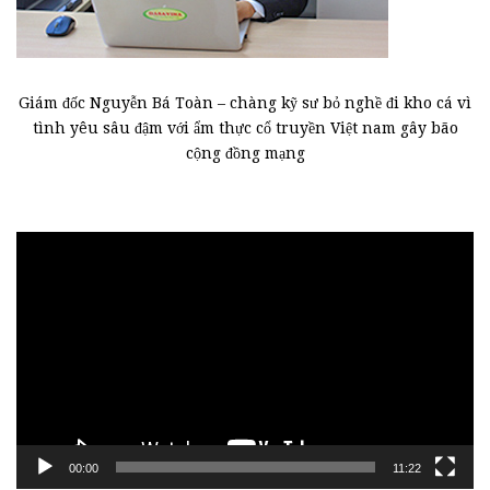
Giám đốc Nguyễn Bá Toàn – chàng kỹ sư bỏ nghề đi kho cá vì
tình yêu sâu đậm với ẩm thực cổ truyền Việt nam gây bão
cộng đồng mạng
Trình
chơi
Video
00:00
11:22