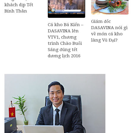
khách dịp Tết
Bính Thân
Giám đốc
Cá kho Bá Kiến –
DASAVINA nói gì
DASAVINA lên
về món cá kho
VTV1, chương
làng Vũ Đại?
trình Chào Buổi
Sáng đúng tết
dương lịch 2016