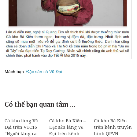
Mách bạn:
Đặc sản cá Vũ Đại
Có thể bạn quan tâm …
Cá kho làng Vũ
Cá kho Bá Kiến –
Cá kho Bá Kiến
Đại trên VTC16
Đặc sản làng Vũ
trên kênh truyền
“Người làng ra
Đại trên kênh
hình QPVN