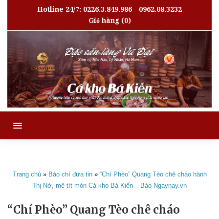
Hotline 24/7: 0226.3.849.986 - 0962.08.3232
Giỏ hàng
(0)
MENU
Trang chủ
»
Báo chí đưa tin
»
“Chí Phèo” Quang Tèo chê cháo hành
Thị Nở, mê tít món Cá kho Bá Kiến – Báo Ngaynay.vn
“Chí Phèo” Quang Tèo chê cháo