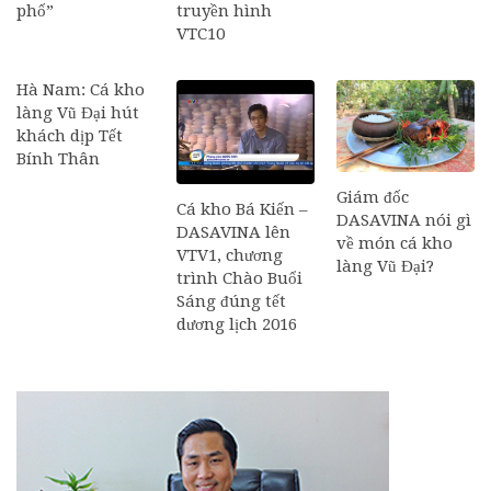
phố”
truyền hình
VTC10
Hà Nam: Cá kho
làng Vũ Đại hút
khách dịp Tết
Bính Thân
Giám đốc
Cá kho Bá Kiến –
DASAVINA nói gì
DASAVINA lên
về món cá kho
VTV1, chương
làng Vũ Đại?
trình Chào Buổi
Sáng đúng tết
dương lịch 2016