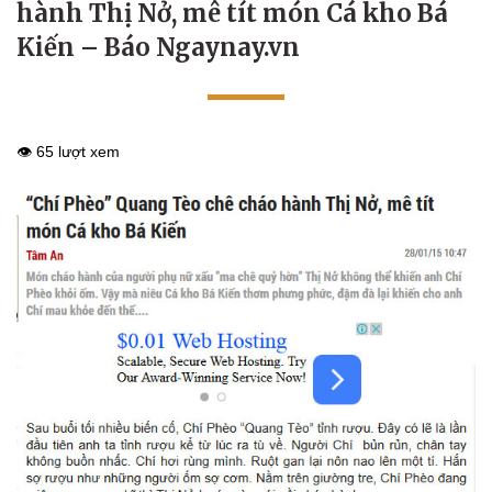
hành Thị Nở, mê tít món Cá kho Bá
Kiến – Báo Ngaynay.vn
👁️ 65 lượt xem