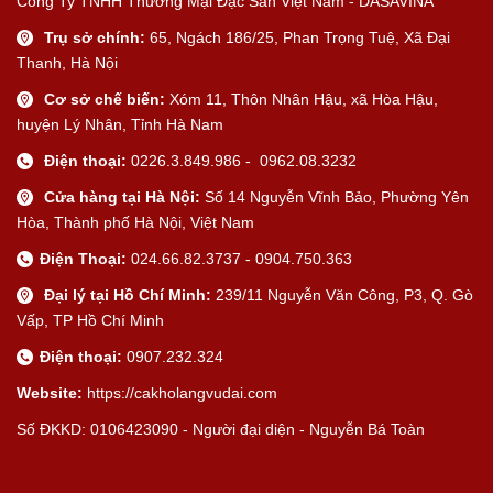
Công Ty TNHH Thương Mại Đặc Sản Việt Nam - DASAVINA
Trụ sở chính:
65, Ngách 186/25, Phan Trọng Tuệ, Xã Đại
Thanh, Hà Nội
Cơ sở chế biến:
Xóm 11, Thôn Nhân Hậu, xã Hòa Hậu,
huyện Lý Nhân, Tỉnh Hà Nam
Điện thoại:
0226.3.849.986 - 0962.08.3232
Cửa hàng tại Hà Nội:
Số 14 Nguyễn Vĩnh Bảo, Phường Yên
Hòa, Thành phố Hà Nội, Việt Nam
Điện Thoại:
024.66.82.3737 - 0904.750.363
Đại lý tại Hồ Chí Minh:
239/11 Nguyễn Văn Công, P3, Q. Gò
Vấp, TP Hồ Chí Minh
Điện thoại:
0907.232.324
Website:
https://cakholangvudai.com
Số ĐKKD: 0106423090 - Người đại diện - Nguyễn Bá Toàn