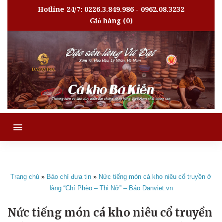
Hotline 24/7: 0226.3.849.986 - 0962.08.3232
Giỏ hàng
(0)
MENU
Trang chủ
»
Báo chí đưa tin
»
Nức tiếng món cá kho niêu cổ truyền ở
làng “Chí Phèo – Thị Nở” – Báo Danviet.vn
Nức tiếng món cá kho niêu cổ truyền