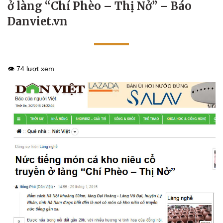
ở làng “Chí Phèo – Thị Nở” – Báo
Danviet.vn
👁️ 74 lượt xem