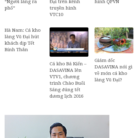
“Người làng ra
Đại trên kênh
hình QPVN
phố”
truyền hình
VTC10
Hà Nam: Cá kho
làng Vũ Đại hút
khách dịp Tết
Bính Thân
Giám đốc
Cá kho Bá Kiến –
DASAVINA nói gì
DASAVINA lên
về món cá kho
VTV1, chương
làng Vũ Đại?
trình Chào Buổi
Sáng đúng tết
dương lịch 2016