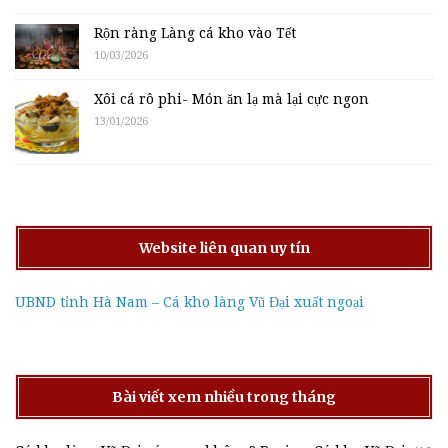
Rộn ràng Làng cá kho vào Tết
10/03/2026
Xôi cá rô phi- Món ăn lạ mà lại cực ngon
13/01/2026
Website liên quan uy tín
UBND tỉnh Hà Nam – Cá kho làng Vũ Đại xuất ngoại
Bài viết xem nhiều trong tháng