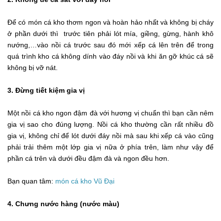
Để có món cá kho thơm ngon và hoàn hảo nhất và không bị cháy
ở phần dưới thì trước tiên phải lót mía, giềng, gừng, hành khô
nướng,…vào nồi cá trước sau đó mới xếp cá lên trên để trong
quá trình kho cá không dính vào đáy nồi và khi ăn gỡ khúc cá sẽ
không bị vỡ nát.
3. Đừng tiết kiệm gia vị
Một nồi cá kho ngon đậm đà với hương vị chuẩn thì bạn cần nêm
gia vị sao cho đúng lượng. Nồi cá kho thường cần rất nhiều đồ
gia vị, không chỉ để lót dưới đáy nồi mà sau khi xếp cá vào cũng
phải trải thêm một lớp gia vị nữa ở phía trên, làm như vậy để
phần cá trên và dưới đều đậm đà và ngon đều hơn.
Bạn quan tâm:
món cá kho Vũ Đại
4. Chưng nước hàng (nước màu)