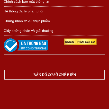
Chính sách bảo mật thông tin
Hệ thống đại lý phân phối
Chứng nhận VSAT thực phẩm
Giấy chứng nhận và giải thưởng
BẢN ĐỒ CƠ SỞ CHẾ BIẾN