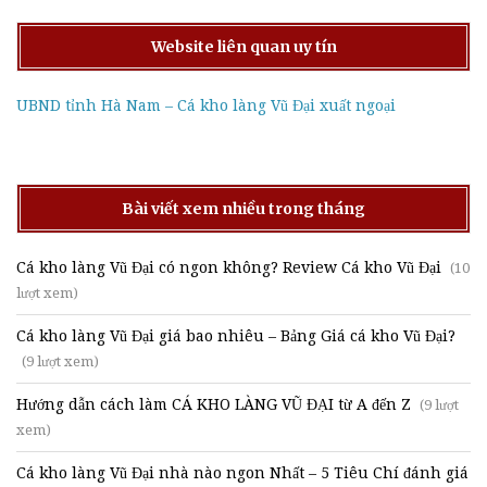
Website liên quan uy tín
UBND tỉnh Hà Nam – Cá kho làng Vũ Đại xuất ngoại
Bài viết xem nhiều trong tháng
Cá kho làng Vũ Đại có ngon không? Review Cá kho Vũ Đại
(10
lượt xem)
Cá kho làng Vũ Đại giá bao nhiêu – Bảng Giá cá kho Vũ Đại?
(9 lượt xem)
Hướng dẫn cách làm CÁ KHO LÀNG VŨ ĐẠI từ A đến Z
(9 lượt
xem)
Cá kho làng Vũ Đại nhà nào ngon Nhất – 5 Tiêu Chí đánh giá