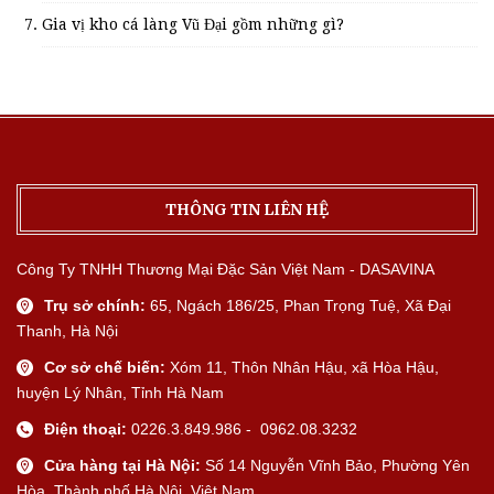
Gia vị kho cá làng Vũ Đại gồm những gì?
THÔNG TIN LIÊN HỆ
Công Ty TNHH Thương Mại Đặc Sản Việt Nam - DASAVINA
Trụ sở chính:
65, Ngách 186/25, Phan Trọng Tuệ, Xã Đại
Thanh, Hà Nội
Cơ sở chế biến:
Xóm 11, Thôn Nhân Hậu, xã Hòa Hậu,
huyện Lý Nhân, Tỉnh Hà Nam
Điện thoại:
0226.3.849.986 - 0962.08.3232
Cửa hàng tại Hà Nội:
Số 14 Nguyễn Vĩnh Bảo, Phường Yên
Hòa, Thành phố Hà Nội, Việt Nam