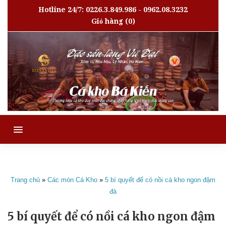
Hotline 24/7: 0226.3.849.986 - 0962.08.3232
Giỏ hàng
(0)
MENU
Trang chủ
»
Các món Cá Kho
»
5 bí quyết để có nồi cá kho ngon đậm
đà
5 bí quyết để có nồi cá kho ngon đậm