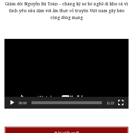
Giám đốc Nguyễn Bá Toàn – chàng kỹ sư bỏ nghề đi kho cá vì
tình yêu sâu đậm với ẩm thực cổ truyền Việt nam gây bão
cộng đồng mạng
Trình
chơi
Video
00:00
11:22