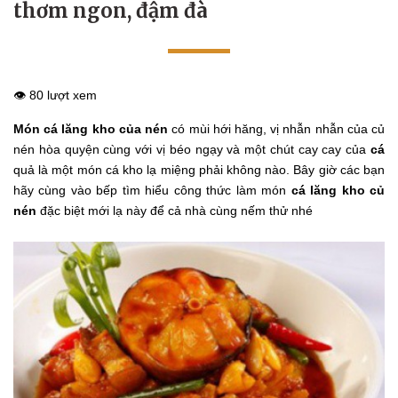
thơm ngon, đậm đà
👁️ 80 lượt xem
Món cá lăng kho của nén
có mùi hới hăng, vị nhẫn nhẫn của củ
nén hòa quyện cùng với vị béo ngạy và một chút cay cay của
cá
quả là một món cá kho lạ miệng phải không nào. Bây giờ các bạn
hãy cùng vào bếp tìm hiểu công thức làm món
cá lăng kho củ
nén
đặc biệt mới lạ này để cả nhà cùng nếm thử nhé