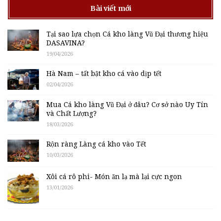
Bài viết mới
Tại sao lựa chọn Cá kho làng Vũ Đại thương hiệu
DASAVINA?
19/04/2026
Hà Nam – tất bật kho cá vào dịp tết
02/04/2026
Mua Cá kho làng Vũ Đại ở đâu? Cơ sở nào Uy Tín
và Chất Lượng?
18/03/2026
Rộn ràng Làng cá kho vào Tết
10/03/2026
Xôi cá rô phi- Món ăn lạ mà lại cực ngon
13/01/2026