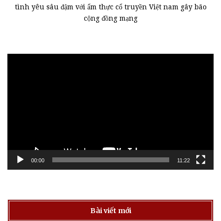
tình yêu sâu đậm với ẩm thực cổ truyền Việt nam gây bão
cộng đồng mạng
Trình
chơi
Video
00:00
11:22
Bài viết mới