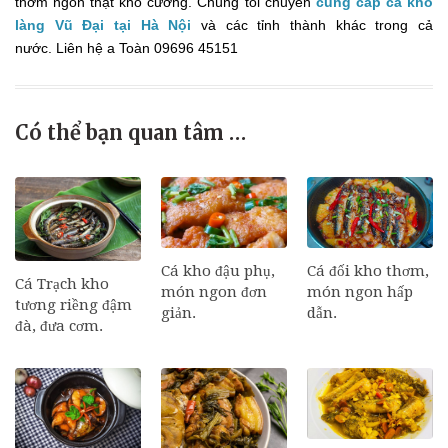
thơm ngon thật khó cưỡng. Chúng tôi chuyên
cung cấp cá kho
làng Vũ Đại tại Hà Nội
và các tỉnh thành khác trong cả
nước. Liên hệ a Toàn 09696 45151
Có thể bạn quan tâm …
Cá đối kho thơm,
Cá kho đậu phụ,
Cá Trạch kho
món ngon hấp
món ngon đơn
tương riềng đậm
dẫn.
giản.
đà, đưa cơm.