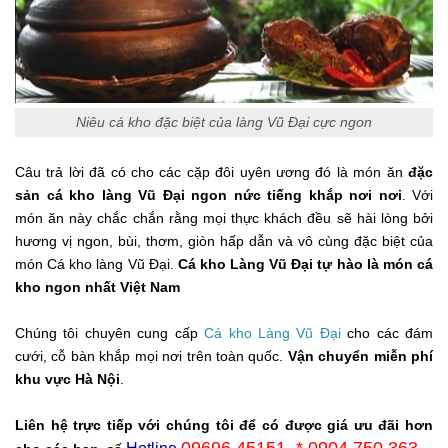
Niêu cá kho đặc biệt của làng Vũ Đại cực ngon
Câu trả lời đã có cho các cặp đôi uyên ương đó là món ăn
đặc
sản cá kho làng Vũ Đại ngon nức tiếng khắp nơi nơi
. Với
món ăn này chắc chắn rằng mọi thực khách đều sẽ hài lòng bởi
hương vị ngon, bùi, thơm, giòn hấp dẫn và vô cùng đặc biệt của
món Cá kho làng Vũ Đại.
Cá kho Làng Vũ Đại tự hào là món cá
kho ngon nhất Việt Nam
Chúng tôi chuyên cung cấp
Cá kho Làng Vũ Đại
cho các đám
cưới, cỗ bàn khắp mọi nơi trên toàn quốc.
Vận chuyển miễn phí
khu vực Hà Nội
.
Liên hệ trực tiếp với chúng tôi để có được giá ưu đãi hơn
09696 45151 * 0904 750 363
–