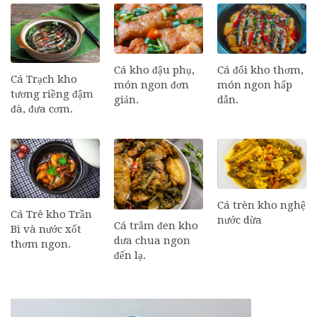
Cá đối kho thơm,
Cá kho đậu phụ,
Cá Trạch kho
món ngon hấp
món ngon đơn
tương riềng đậm
dẫn.
giản.
đà, đưa cơm.
Cá trèn kho nghệ
Cá Trê kho Trần
nước dừa
Cá trắm đen kho
Bì và nước xốt
dưa chua ngon
thơm ngon.
đến lạ.