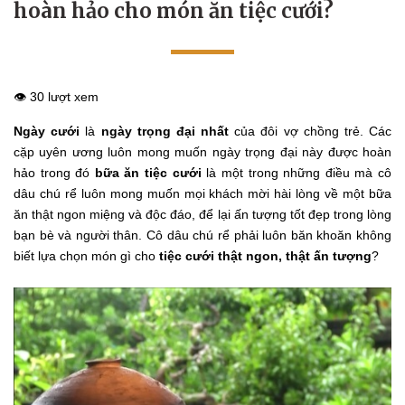
hoàn hảo cho món ăn tiệc cưới?
👁️ 30 lượt xem
Ngày cưới
là
ngày trọng đại nhất
của đôi vợ chồng trẻ. Các
cặp uyên ương luôn mong muốn ngày trọng đại này được hoàn
hảo trong đó
bữa ăn tiệc cưới
là một trong những điều mà cô
dâu chú rể luôn mong muốn mọi khách mời hài lòng về một bữa
ăn thật ngon miệng và độc đáo, để lại ấn tượng tốt đẹp trong lòng
bạn bè và người thân. Cô dâu chú rể phải luôn băn khoăn không
biết lựa chọn món gì cho
tiệc cưới thật ngon, thật ấn tượng
?