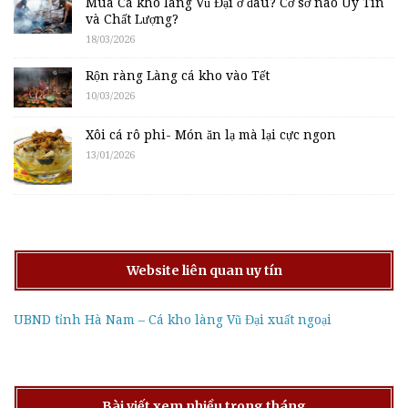
Mua Cá kho làng Vũ Đại ở đâu? Cơ sở nào Uy Tín
và Chất Lượng?
18/03/2026
Rộn ràng Làng cá kho vào Tết
10/03/2026
Xôi cá rô phi- Món ăn lạ mà lại cực ngon
13/01/2026
Website liên quan uy tín
UBND tỉnh Hà Nam – Cá kho làng Vũ Đại xuất ngoại
Bài viết xem nhiều trong tháng