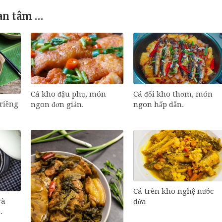
an tâm …
Cá đối kho thơm, món
Cá kho đậu phụ, món
riềng
ngon hấp dẫn.
ngon đơn giản.
Cá trèn kho nghệ nước
và
dừa
.