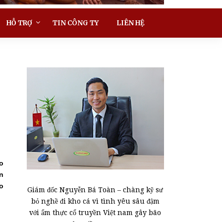
HỖ TRỢ
TIN CÔNG TY
LIÊN HỆ
o
n
o
Giám đốc Nguyễn Bá Toàn – chàng kỹ sư
bỏ nghề đi kho cá vì tình yêu sâu đậm
với ẩm thực cổ truyền Việt nam gây bão