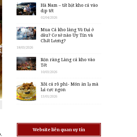
Hà Nam – tất bật kho cá vào
dịp tết
02/04/2026
Mua Cá kho làng Vũ Đại ở
đâu? Cơ sở nào Uy Tín và
Chất Lượng?
18/03/2026
Rộn ràng Làng cá kho vào
Tết
10/03/2026
Xôi cá rô phi- Món ăn lạ mà
lại cực ngon
13/01/2026
Website liên quan uy tín
p,