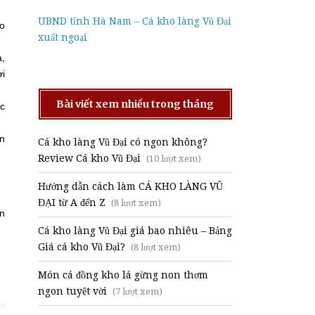
UBND tỉnh Hà Nam – Cá kho làng Vũ Đại
ao
xuất ngoại
à,
ơi
Bài viết xem nhiều trong tháng
ớc
ín
Cá kho làng Vũ Đại có ngon không?
Review Cá kho Vũ Đại
(10 lượt xem)
Hướng dẫn cách làm CÁ KHO LÀNG VŨ
ĐẠI từ A đến Z
(8 lượt xem)
ản
Cá kho làng Vũ Đại giá bao nhiêu – Bảng
Giá cá kho Vũ Đại?
(8 lượt xem)
Món cá đồng kho lá gừng non thơm
ngon tuyệt vời
(7 lượt xem)