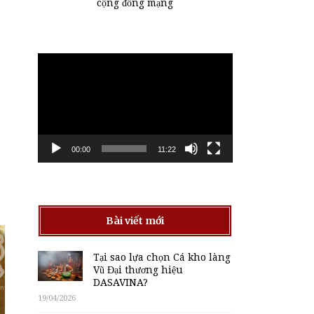
cộng đồng mạng
Trình
chơi
Video
00:00
11:22
Bài viết mới
Tại sao lựa chọn Cá kho làng
Vũ Đại thương hiệu
DASAVINA?
19/04/2026