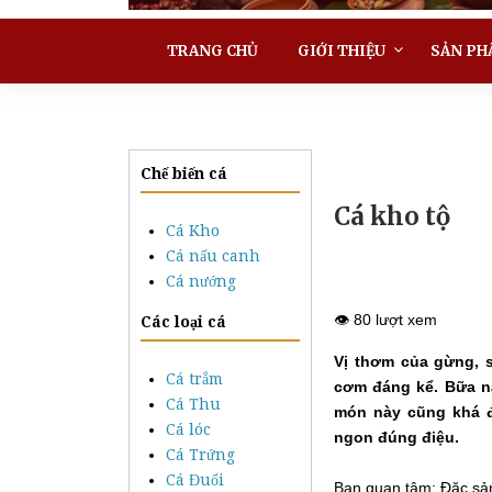
TRANG CHỦ
GIỚI THIỆU
SẢN PH
Chế biến cá
Cá kho tộ
Cá Kho
Cá nấu canh
Cá nướng
👁️ 80 lượt xem
Các loại cá
Vị thơm của gừng, 
Cá trắm
cơm đáng kể. Bữa n
Cá Thu
món này cũng khá đ
Cá lóc
ngon đúng điệu.
Cá Trứng
Cá Đuối
Bạn quan tâm: Đặc sả