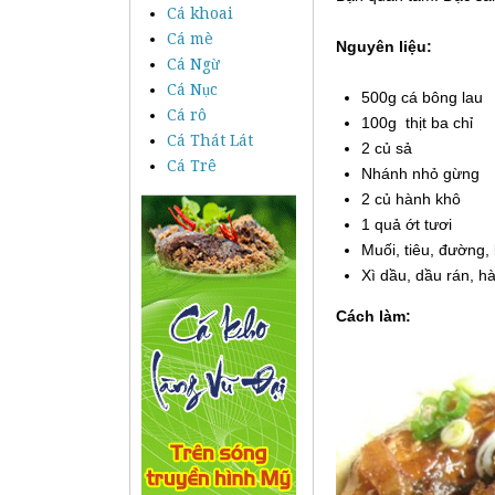
Cá khoai
Cá mè
Nguyên liệu:
Cá Ngừ
Cá Nục
500g cá bông lau
Cá rô
100g thịt ba chỉ
Cá Thát Lát
2 củ sả
Cá Trê
Nhánh nhỏ gừng
2 củ hành khô
1 quả ớt tươi
Muối, tiêu, đường,
Xì dầu, dầu rán, hà
Cách làm: