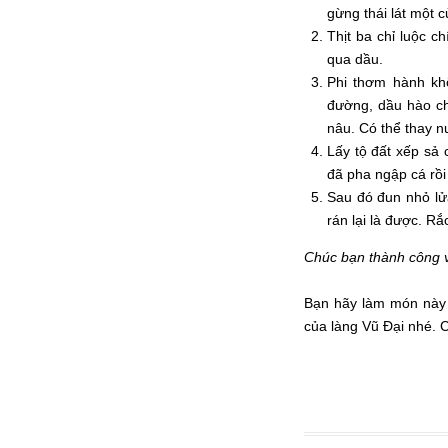
gừng thái lát một 
Thịt ba chỉ luộc c
qua dầu.
Phi thơm hành khô
đường, dầu hào c
nâu. Có thể thay n
Lấy tộ đất xếp sả 
đã pha ngập cá rồi
Sau đó đun nhỏ lửa
rán lại là được. Rắ
Chúc bạn thành công 
Bạn hãy làm món này 
của làng Vũ Đại nhé. 