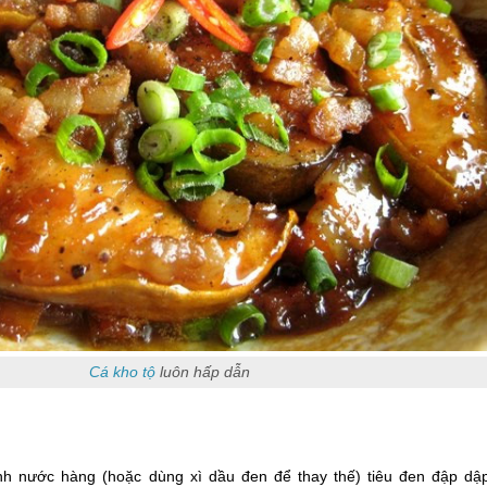
Cá kho tộ
luôn hấp dẫn
h nước hàng (hoặc dùng xì dầu đen để thay thế) tiêu đen đập dậ