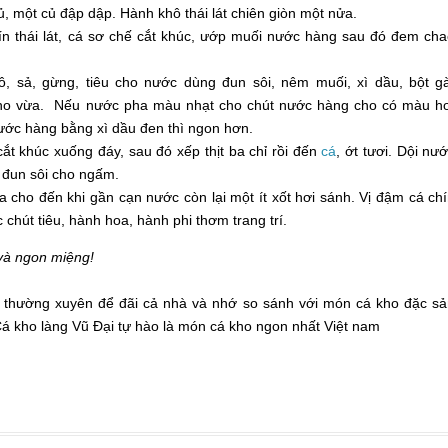
củ, một củ đập dập. Hành khô thái lát chiên giòn một nửa.
hín thái lát, cá sơ chế cắt khúc, ướp muối nước hàng sau đó đem ch
, sả, gừng, tiêu cho nước dùng đun sôi, nêm muối, xì dầu, bột g
ho vừa. Nếu nước pha màu nhạt cho chút nước hàng cho có màu h
ước hàng bằng xì dầu đen thì ngon hơn.
cắt khúc xuống đáy, sau đó xếp thịt ba chỉ rồi đến
cá
, ớt tươi. Dội nư
 đun sôi cho ngấm.
 cho đến khi gần cạn nước còn lại một ít xốt hơi sánh. Vị đậm cá ch
c chút tiêu, hành hoa, hành phi thơm trang trí.
và ngon miệng!
thường xuyên để đãi cả nhà và nhớ so sánh với món cá kho đặc s
Cá kho làng Vũ Đại tự hào là món cá kho ngon nhất Việt nam