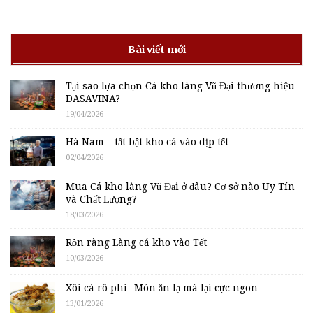
Bài viết mới
Tại sao lựa chọn Cá kho làng Vũ Đại thương hiệu
DASAVINA?
19/04/2026
Hà Nam – tất bật kho cá vào dịp tết
02/04/2026
Mua Cá kho làng Vũ Đại ở đâu? Cơ sở nào Uy Tín
và Chất Lượng?
18/03/2026
Rộn ràng Làng cá kho vào Tết
10/03/2026
Xôi cá rô phi- Món ăn lạ mà lại cực ngon
13/01/2026