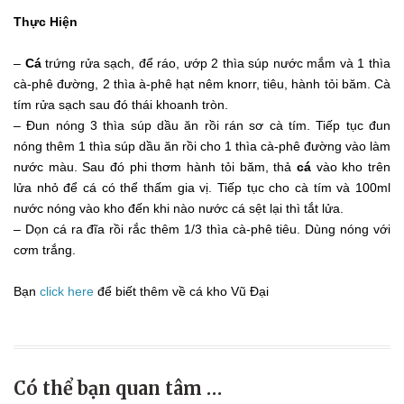
Thực Hiện
–
Cá
trứng rửa sạch, để ráo, ướp 2 thìa súp nước mắm và 1 thìa
cà-phê đường, 2 thìa à-phê hạt nêm knorr, tiêu, hành tỏi băm. Cà
tím rửa sạch sau đó thái khoanh tròn.
– Đun nóng 3 thìa súp dầu ăn rồi rán sơ cà tím. Tiếp tục đun
nóng thêm 1 thìa súp dầu ăn rồi cho 1 thìa cà-phê đường vào làm
nước màu. Sau đó phi thơm hành tỏi băm, thả
cá
vào kho trên
lửa nhỏ để cá có thể thấm gia vị. Tiếp tục cho cà tím và 100ml
nước nóng vào kho đến khi nào nước cá sệt lại thì tắt lửa.
– Dọn cá ra đĩa rồi rắc thêm 1/3 thìa cà-phê tiêu. Dùng nóng với
cơm trắng.
Bạn
click here
để biết thêm về cá kho Vũ Đại
Có thể bạn quan tâm …