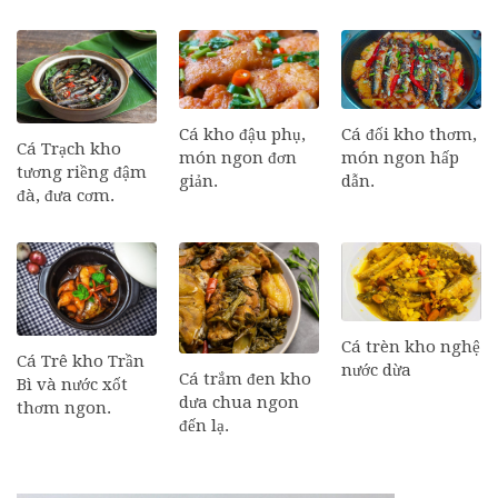
Cá đối kho thơm,
Cá kho đậu phụ,
Cá Trạch kho
món ngon hấp
món ngon đơn
tương riềng đậm
dẫn.
giản.
đà, đưa cơm.
Cá trèn kho nghệ
Cá Trê kho Trần
nước dừa
Cá trắm đen kho
Bì và nước xốt
dưa chua ngon
thơm ngon.
đến lạ.