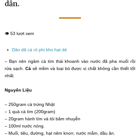
dẫn.
👁️ 53 lượt xem
Dân dã cá rô phi kho hạt dẻ
– Bạn nên ngâm cà tím thái khoanh vào nước đã pha muối rồi
rửa sạch.
Cà
sẽ mềm và loại bỏ được vị chất không cần thiết tốt
nhất.
Nguyên Liệu
– 250gram cá trứng Nhật
– 1 quả cà tím (200gram)
– 20gram hành tím và tỏi băm nhuyễn
– 100ml nước nóng.
– Muối, tiêu, đường, hạt nêm knorr, nước mắm, dầu ăn.